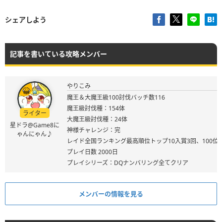
シェアしよう
記事を書いている攻略メンバー
やりこみ
魔王＆大魔王級100討伐バッチ数116
魔王級討伐種：154体
ライター
大魔王級討伐種：24体
星ドラ@Game8に
神様チャレンジ：完
ゃんにゃん♪
レイド全国ランキング最高順位トップ10入賞3回、100位
プレイ日数 2000日
プレイシリーズ：DQナンバリング全てクリア
メンバーの情報を見る