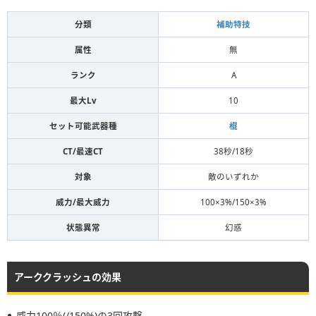
分類
補助特技
属性
無
ランク
A
最大Lv
10
セット可能武器種
棍
CT/最速CT
38秒/18秒
対象
敵のいずれか
威力/最大威力
100×3%/150×3%
状態異常
幻惑
アーククラッシュの効果
威力100％(/150%)の3回攻撃