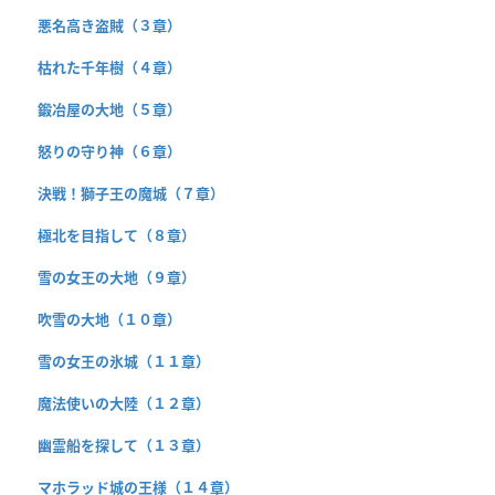
悪名高き盗賊（３章）
枯れた千年樹（４章）
鍛冶屋の大地（５章）
怒りの守り神（６章）
決戦！獅子王の魔城（７章）
極北を目指して（８章）
雪の女王の大地（９章）
吹雪の大地（１０章）
雪の女王の氷城（１１章）
魔法使いの大陸（１２章）
幽霊船を探して（１３章）
マホラッド城の王様（１４章）