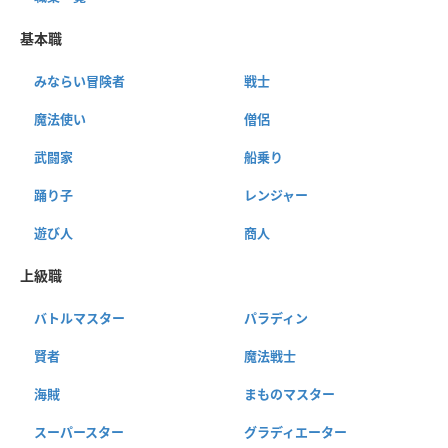
基本職
みならい冒険者
戦士
魔法使い
僧侶
武闘家
船乗り
踊り子
レンジャー
遊び人
商人
上級職
バトルマスター
パラディン
賢者
魔法戦士
海賊
まものマスター
スーパースター
グラディエーター