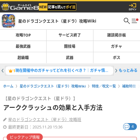
星のドラゴンクエスト（星ドラ）攻略Wiki
攻略TOP
サービス終了
雑談掲示板
最強武器
闘技場
ガチャ
超級職
武器
ボス
現在開催中のガチャってどれを引くべき？｜ガチャ情報一覧
もっとみる
余った装
1
2
ホーム
星のドラゴンクエスト（星ドラ）攻略Wiki
特技／呪文一覧
補助特技
【星のドラゴンクエスト（星ドラ）】
アーククラッシュの効果と入手方法
星のドラゴンクエスト（星ドラ）攻略班
4
最終更新日：2025.11.20 15:36
ピックアップ情報