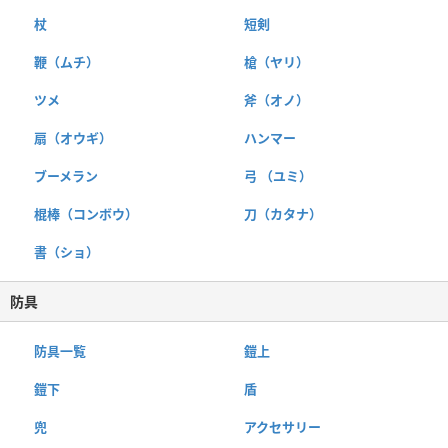
杖
短剣
鞭（ムチ）
槍（ヤリ）
ツメ
斧（オノ）
扇（オウギ）
ハンマー
ブーメラン
弓 （ユミ）
棍棒（コンボウ）
刀（カタナ）
書（ショ）
防具
防具一覧
鎧上
鎧下
盾
兜
アクセサリー