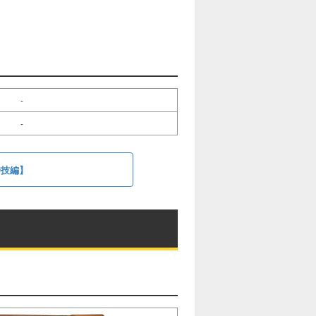
-
-
特技編】