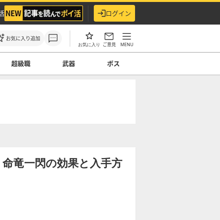
活
ログイン
お気に入り追加
ご意見
MENU
お気に入り
超級職
武器
ボス
】命竜一閃の効果と入手方