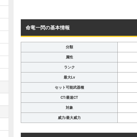
命竜一閃の基本情報
分類
属性
ランク
最大Lv
セット可能武器種
CT/最速CT
対象
威力/最大威力