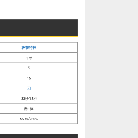
攻撃特技
イオ
S
15
刀
33秒/18秒
敵1体
550%/760%