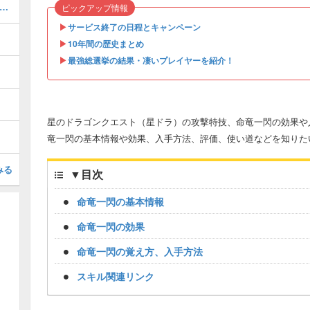
ザバルア大陸 南東エリア」の報酬と獲得経験値
ピックアップ情報
▶︎
サービス終了の日程とキャンペーン
▶︎
10年間の歴史まとめ
▶︎
最強総選挙の結果・凄いプレイヤーを紹介！
星のドラゴンクエスト（星ドラ）の攻撃特技、命竜一閃の効果や
竜一閃の基本情報や効果、入手方法、評価、使い道などを知りた
みる
▼
目次
命竜一閃の基本情報
命竜一閃の効果
命竜一閃の覚え方、入手方法
スキル関連リンク