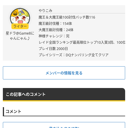
やりこみ
魔王＆大魔王級100討伐バッチ数116
魔王級討伐種：154体
ライター
大魔王級討伐種：24体
星ドラ@Game8に
神様チャレンジ：完
ゃんにゃん♪
レイド全国ランキング最高順位トップ10入賞3回、100位
プレイ日数 2000日
プレイシリーズ：DQナンバリング全てクリア
メンバーの情報を見る
この記事へのコメント
コメント