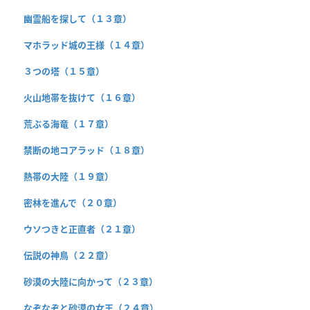
幽霊船を探して（１３章）
マホラッド城の王様（１４章）
３つの塔（１５章）
火山地帯を抜けて（１６章）
荒ぶる海竜（１７章）
禁断の地コアラッド（１８章）
熱帯の大陸（１９章）
密林を進んで（２０章）
ウソつきと正直者（２１章）
伝説の神鳥（２２章）
砂漠の大陸に向かって（２３章）
なぞなぞと砂漠の女王（２４章）