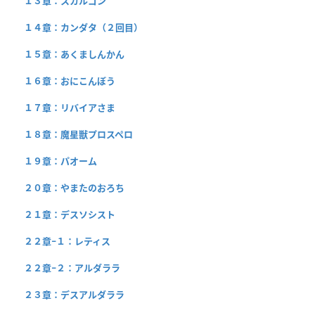
１３章：スカルゴン
１４章：カンダタ（２回目）
１５章：あくましんかん
１６章：おにこんぼう
１７章：リバイアさま
１８章：魔星獣プロスペロ
１９章：パオーム
２０章：やまたのおろち
２１章：デスソシスト
２２章−１：レティス
２２章−２：アルダララ
２３章：デスアルダララ