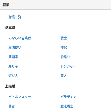
職業
職業一覧
基本職
みならい冒険者
戦士
魔法使い
僧侶
武闘家
船乗り
踊り子
レンジャー
遊び人
商人
上級職
バトルマスター
パラディン
賢者
魔法戦士