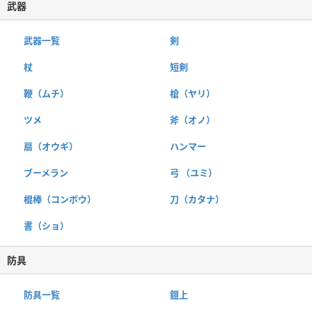
武器
武器一覧
剣
杖
短剣
鞭（ムチ）
槍（ヤリ）
ツメ
斧（オノ）
扇（オウギ）
ハンマー
ブーメラン
弓 （ユミ）
棍棒（コンボウ）
刀（カタナ）
書（ショ）
防具
防具一覧
鎧上