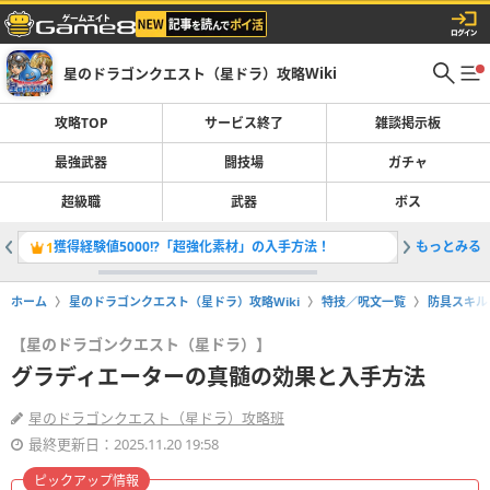
星のドラゴンクエスト（星ドラ）攻略Wiki
攻略TOP
サービス終了
雑談掲示板
最強武器
闘技場
ガチャ
超級職
武器
ボス
獲得経験値5000!?「超強化素材」の入手方法！
もっとみる
「ザバル
1
2
ホーム
星のドラゴンクエスト（星ドラ）攻略Wiki
特技／呪文一覧
防具スキル
【星のドラゴンクエスト（星ドラ）】
グラディエーターの真髄の効果と入手方法
星のドラゴンクエスト（星ドラ）攻略班
最終更新日：2025.11.20 19:58
ピックアップ情報