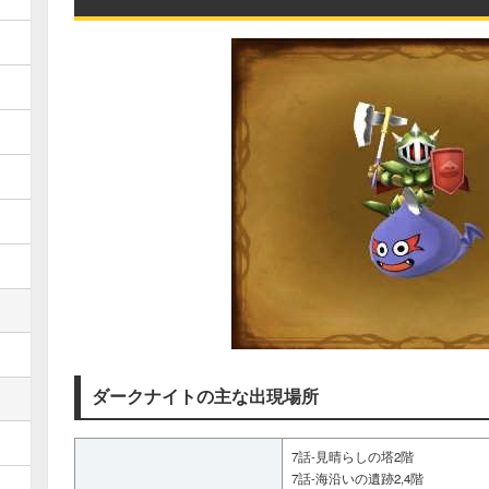
ダークナイトの主な出現場所
7話-見晴らしの塔2階
7話-海沿いの遺跡2,4階