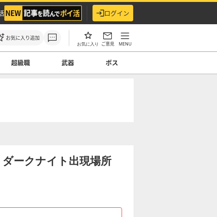
活
ログイン
お気に入り追加
ご意見
MENU
お気に入り
超級職
武器
ボス
】ダークナイト出現場所