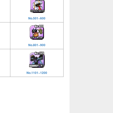
No.501~600
No.801~900
No.1101~1200