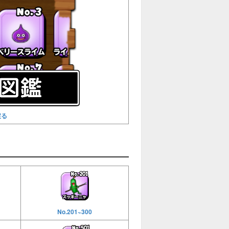
戻る
No.201~300