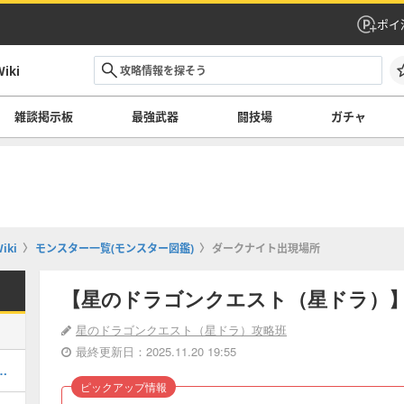
ポイ
ki
雑談掲示板
最強武器
闘技場
ガチャ
ki
モンスター一覧(モンスター図鑑)
ダークナイト出現場所
【星のドラゴンクエスト（星ドラ）
星のドラゴンクエスト（星ドラ）攻略班
最終更新日：2025.11.20 19:55
てどれを引くべき？｜ガチャ情報一覧
ピックアップ情報