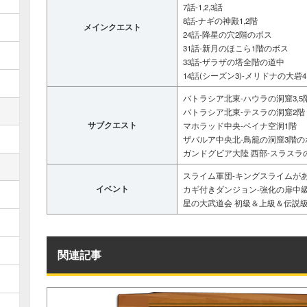
7話-1,2,3話
8話-ナギの神殿1,2階
メインクエスト
24話-降星の穴2階のボス
31話-新月のほこら1階のボス
33話-ザラザの塔全階の道中
14話(シーズン3)-メリドナの大砦4
バトラシア北東-ハウラの洞窟3,5
バトラシア北東-テスラの洞窟2階
サブクエスト
マホラッド中央-ベイナ空洞1階
ザバルア中央北-鳥籠の洞窟3階の
ガンドグビア大陸 西部-スラスラ
スライム軍団-キングスライムが
イベント
カギ付きダンジョン-強化の扉中
星の大武道会 初級＆上級＆伝説
関連記事