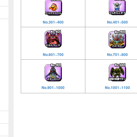
No.301~400
No.401~500
No.601~700
No.701~800
No.901~1000
No.1001~1100