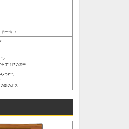
,5階の道中
階
ボス
の洞窟全階の道中
あらわれた
級
級の部のボス