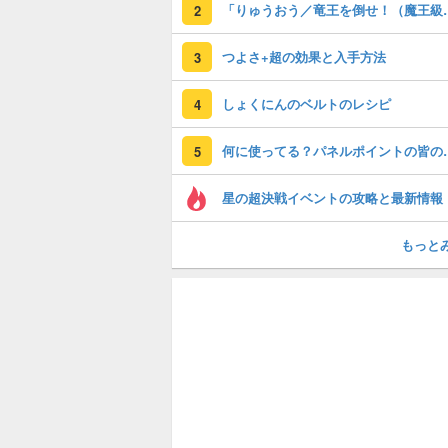
「りゅうおう／竜王
2
つよさ+超の効果と入手方法
3
しょくにんのベルトのレシピ
4
何に使ってる？
5
星の超決戦イベントの攻略と最新情報
もっと