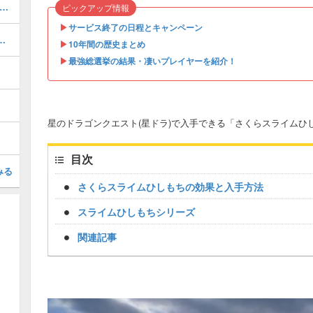
ザバルア大陸 南東エリア」の報酬と獲得経験値
ピックアップ情報
▶︎
サービス終了の日程とキャンペーン
を倒せ！（魔王級）」の攻略方法！
▶︎
10年間の歴史まとめ
▶︎
最強総選挙の結果・凄いプレイヤーを紹介！
星のドラゴンクエスト(星ドラ)で入手できる「さくらスライムひ
目次
みる
さくらスライムひしもちの効果と入手方法
スライムひしもちシリーズ
関連記事