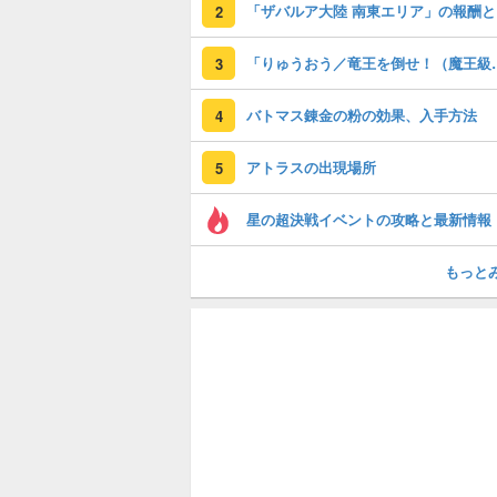
「
2
「りゅうおう／竜王
3
バトマス錬金の粉の効果、入手方法
4
アトラスの出現場所
5
星の超決戦イベントの攻略と最新情報
もっと