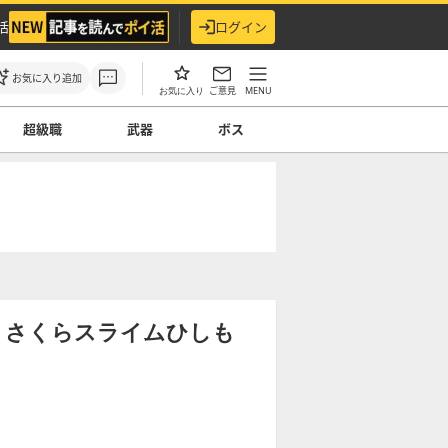
活
ログイン
お気に入り追加
ご意見
MENU
お気に入り
超級職
武器
ボス
】さくらスライムひしも