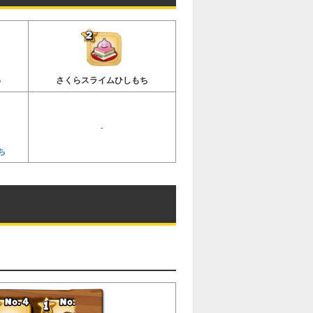
ち
さくらスライムひしもち
-
ち