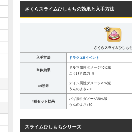
さくらスライムひしもちの効果と入手方法
さくらスライムひしも
入手方法
ドラクエ9イベント
ドルマ属性ダメージ10%減
単体効果
こうげき魔力+5
デイン属性ダメージ20%減
×4効果
うんのよさ+30
バギ属性ダメージ20%減
4種セット効果
うんのよさ+60
スライムひしもちシリーズ