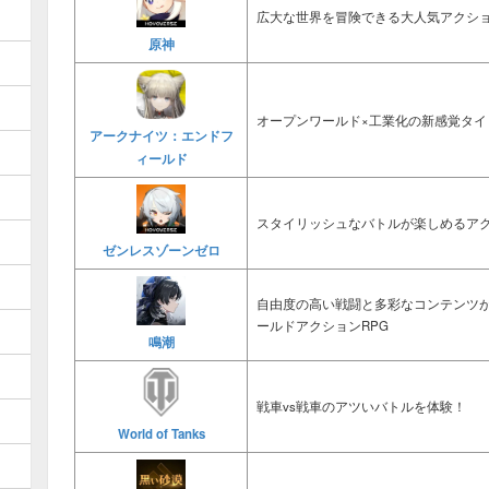
広大な世界を冒険できる大人気アクショ
原神
オープンワールド×工業化の新感覚タイ
アークナイツ：エンドフ
ィールド
スタイリッシュなバトルが楽しめるアク
ゼンレスゾーンゼロ
自由度の高い戦闘と多彩なコンテンツ
ールドアクションRPG
鳴潮
戦車vs戦車のアツいバトルを体験！
World of Tanks