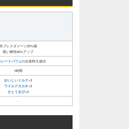
氷ブレスダメージ20%減
呪い耐性60%アップ
コレートパフェ
の生産時大成功
1時間
おいしいミルク
×3
ワイルドカカオ
×3
さとうきび
×3
-