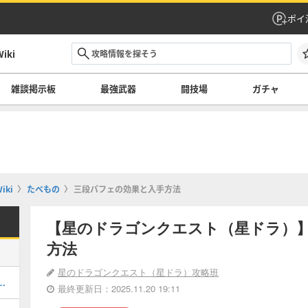
ポイ
ki
雑談掲示板
最強武器
闘技場
ガチャ
ki
たべもの
三段パフェの効果と入手方法
【星のドラゴンクエスト（星ドラ）
方法
星のドラゴンクエスト（星ドラ）攻略班
てどれを引くべき？｜ガチャ情報一覧
最終更新日：2025.11.20 19:11