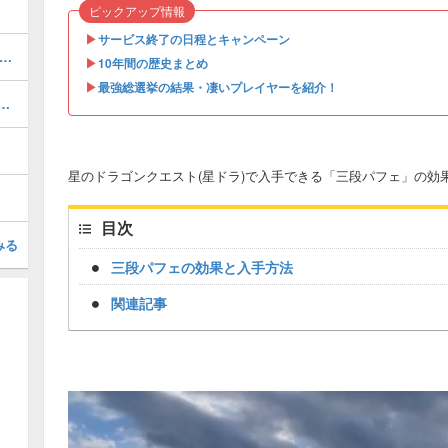
ピックアップ情報
▶︎
サービス終了の日程とキャンペーン
ザバルア大陸 南東エリア」の報酬と獲得経験値
▶︎
10年間の歴史まとめ
▶︎
最強総選挙の結果・凄いプレイヤーを紹介！
モンハンコラボ第2弾)ガチャの情報まとめ
星のドラゴンクエスト(星ドラ)で入手できる「三段パフェ」の効
目次
みる
三段パフェの効果と入手方法
関連記事