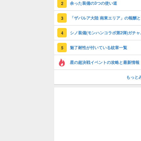
余った装備の3つの使い道
2
「
3
シノ装備(
4
魅了耐性が付いている紋章一覧
5
星の超決戦イベントの攻略と最新情報
もっと