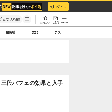
活
ログイン
お気に入り追加
ご意見
MENU
お気に入り
超級職
武器
ボス
】三段パフェの効果と入手