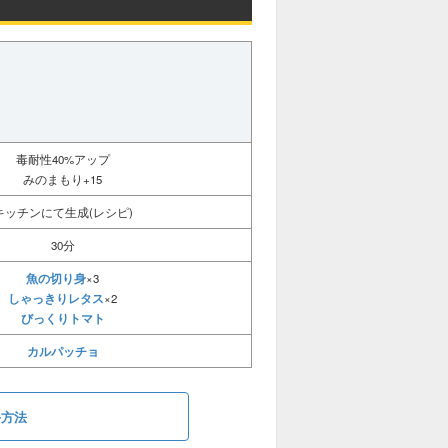
毒耐性40%アップ
みのまもり+15
キッチンにて生成(レシピ)
30分
魚の切り身
×3
しゃっきりレタス
×2
びっくりトマト
カルパッチョ
手方法