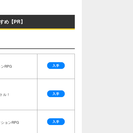
すめ【PR】
ンRPG
トル！
ションRPG