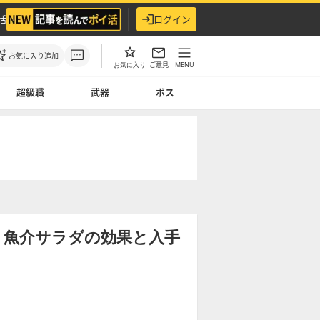
活
ログイン
お気に入り追加
ご意見
MENU
お気に入り
超級職
武器
ボス
】魚介サラダの効果と入手