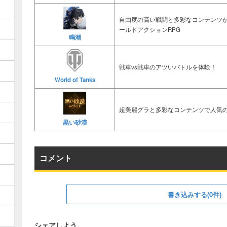
自由度の高い戦闘と多彩なコンテンツ
ールドアクションRPG
鳴潮
戦車vs戦車のアツいバトルを体験！
World of Tanks
超美麗グラと多彩なコンテンツで人気の
黒い砂漠
コメント
書き込みする(0件)
シェアしよう