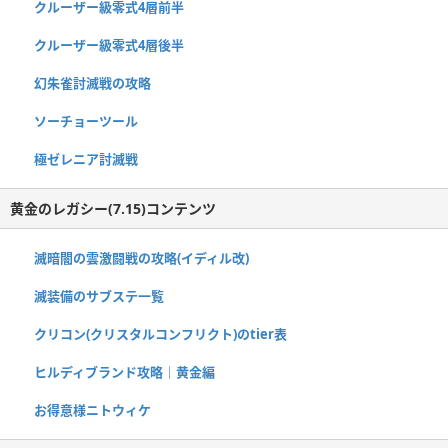
クルーザー級零式4層前半
クルーザー級零式4層後半
幻朱雀討滅戦の攻略
ソーチョーツール
極ゼレニア討滅戦
黄金のレガシー(7.15)コンテンツ
滅暗闇の雲激闘戦の攻略(イディル改)
滅装備のサブステ一覧
クリコン(クリスタルコンフリクト)のtier表
ヒルディブランド攻略｜黄金編
お得意様ニトウィケ