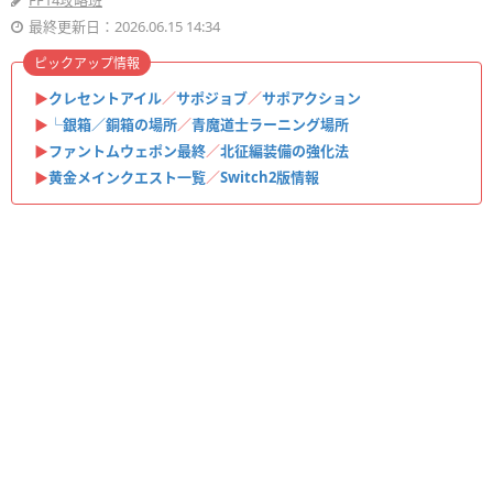
FF14攻略班
最終更新日：2026.06.15 14:34
ピックアップ情報
▶
クレセントアイル
／
サポジョブ
／
サポアクション
▶
└銀箱／銅箱の場所
／
青魔道士ラーニング場所
▶
ファントムウェポン最終
／
北征編装備の強化法
▶
黄金メインクエスト一覧
／
Switch2版情報