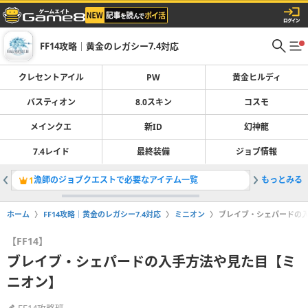
FF14攻略｜黄金のレガシー7.4対応
クレセントアイル
PW
黄金ヒルディ
バスティオン
8.0スキン
コスモ
メインクエ
新ID
幻神龍
7.4レイド
最終装備
ジョブ情報
漁師のジョブクエストで必要なアイテム一覧
もっとみる
1
2
ホーム
FF14攻略｜黄金のレガシー7.4対応
ミニオン
ブレイブ・シェパードの
【FF14】
ブレイブ・シェパードの入手方法や見た目【ミ
ニオン】