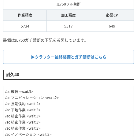
IL750フル禁断
作業精度
加工精度
必要CP
5734
5517
649
装備はIL750ガチ禁断の下記を参照しています。
▶︎クラフター最終装備とガチ禁断はこちら
耐久40
/ac 確信 <wait.3>
/ac マニピュレーション <wait.2>
/ac 長期倹約 <wait.2>
/ac 下地作業 <wait.3>
/ac 精密作業 <wait.3>
/ac 精密作業 <wait.3>
/ac 精密作業 <wait.3>
/ac イノベーション <wait.2>