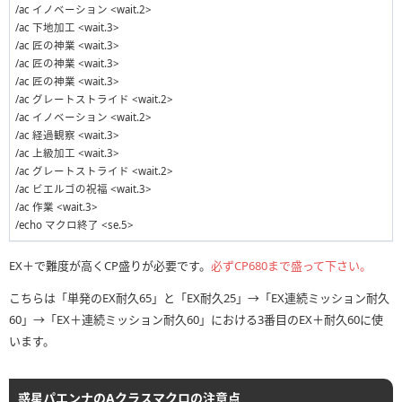
/ac イノベーション <wait.2>
/ac 下地加工 <wait.3>
/ac 匠の神業 <wait.3>
/ac 匠の神業 <wait.3>
/ac 匠の神業 <wait.3>
/ac グレートストライド <wait.2>
/ac イノベーション <wait.2>
/ac 経過観察 <wait.3>
/ac 上級加工 <wait.3>
/ac グレートストライド <wait.2>
/ac ビエルゴの祝福 <wait.3>
/ac 作業 <wait.3>
/echo マクロ終了 <se.5>
EX＋で難度が高くCP盛りが必要です。
必ずCP680まで盛って下さい。
こちらは「単発のEX耐久65」と「EX耐久25」→「EX連続ミッション耐久
60」→「EX＋連続ミッション耐久60」における3番目のEX＋耐久60に使
います。
惑星パエンナのAクラスマクロの注意点