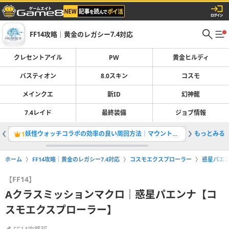
FF14攻略｜黄金のレガシー7.4対応
クレセントアイル
PW
黄金ヒルディ
バスティオン
8.0スキン
コスモ
メインクエ
新ID
幻神龍
7.4レイド
最終装備
ジョブ情報
妖怪ウォッチコラボの効率の良い周回方法｜マウントや武器情報
もっとみる
クレセン
1
2
ホーム
FF14攻略｜黄金のレガシー7.4対応
コスモエクスプローラー
惑星パエ
【FF14】
Aクラスミッションマクロ｜惑星パエンナ【コ
スモエクスプローラー】