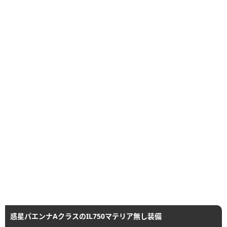
惑星パエンナAクラスのIL750マテリア無し装備