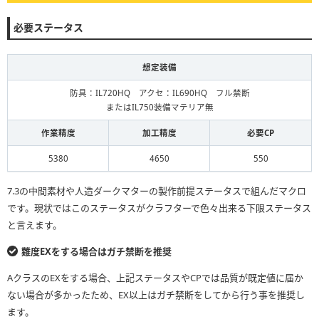
必要ステータス
想定装備
防具：IL720HQ アクセ：IL690HQ フル禁断
またはIL750装備マテリア無
作業精度
加工精度
必要CP
5380
4650
550
7.3の中間素材や人造ダークマターの製作前提ステータスで組んだマクロ
です。現状ではこのステータスがクラフターで色々出来る下限ステータス
と言えます。
難度EXをする場合はガチ禁断を推奨
AクラスのEXをする場合、上記ステータスやCPでは品質が既定値に届か
ない場合が多かったため、EX以上はガチ禁断をしてから行う事を推奨し
ます。