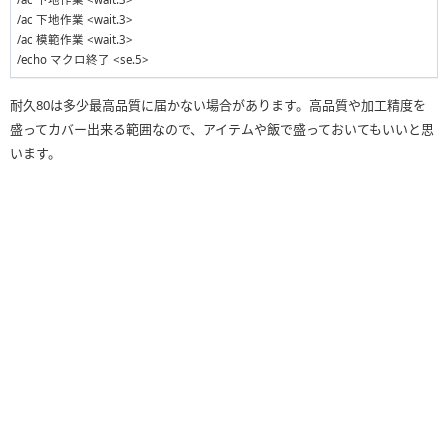
/ac 下地作業 <wait.3>
/ac 模範作業 <wait.3>
/echo マクロ終了 <se.5>
耐久80は多少最高品質に届かない場合があります。高品質や加工精度を
盛ってカバー出来る範囲なので、アイテムや飯で盛っておいてもいいと思
います。