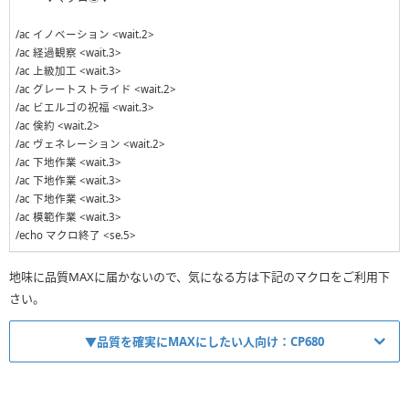
/ac イノベーション <wait.2>
/ac 経過観察 <wait.3>
/ac 上級加工 <wait.3>
/ac グレートストライド <wait.2>
/ac ビエルゴの祝福 <wait.3>
/ac 倹約 <wait.2>
/ac ヴェネレーション <wait.2>
/ac 下地作業 <wait.3>
/ac 下地作業 <wait.3>
/ac 下地作業 <wait.3>
/ac 模範作業 <wait.3>
/echo マクロ終了 <se.5>
地味に品質MAXに届かないので、気になる方は下記のマクロをご利用下
さい。
▼品質を確実にMAXにしたい人向け：CP680
/ac 真価 <wait.3>
/ac イノベーション <wait.2>