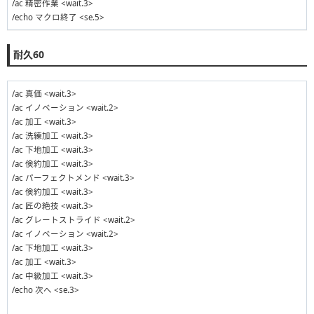
/ac 精密作業 <wait.3>
/echo マクロ終了 <se.5>
耐久60
/ac 真価 <wait.3>
/ac イノベーション <wait.2>
/ac 加工 <wait.3>
/ac 洗練加工 <wait.3>
/ac 下地加工 <wait.3>
/ac 倹約加工 <wait.3>
/ac パーフェクトメンド <wait.3>
/ac 倹約加工 <wait.3>
/ac 匠の絶技 <wait.3>
/ac グレートストライド <wait.2>
/ac イノベーション <wait.2>
/ac 下地加工 <wait.3>
/ac 加工 <wait.3>
/ac 中級加工 <wait.3>
/echo 次へ <se.3>