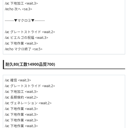
/ac 下地加工 <wait.3>
/echo 次へ <se.3>
--------▼マクロ②▼---------
/ac グレートストライド <wait.2>
/ac ビエルゴの祝福 <wait.3>
/ac 下地作業 <wait.3>
/echo マクロ終了 <se.5>
耐久80(工数14900品質700)
/ac 確信 <wait.3>
/ac グレートストライド <wait.2>
/ac 下地加工 <wait.3>
/ac 長期倹約 <wait.2>
/ac ヴェネレーション <wait.2>
/ac 下地作業 <wait.3>
/ac 下地作業 <wait.3>
/ac 下地作業 <wait.3>
/ac 下地作業 <wait.3>