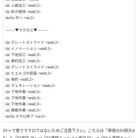
/ac 上級加工 <wait.3>
/ac 匠の絶技 <wait.3>
/echo 次へ <se.3>
--------▼マクロ②▼---------
/ac グレートストライド <wait.2>
/ac イノベーション <wait.2>
/ac 下地加工 <wait.3>
/ac 倹約加工 <wait.3>
/ac グレートストライド <wait.2>
/ac ビエルゴの祝福 <wait.3>
/ac 倹約 <wait.2>
/ac ヴェネレーション <wait.2>
/ac 下地作業 <wait.3>
/ac 下地作業 <wait.3>
/ac 下地作業 <wait.3>
/ac 模範作業 <wait.3>
/echo マクロ終了 <se.5>
EX＋で使うマクロではないためご注意下さい。こちらは「単発のEX耐久6
5」と「EX耐久25」→「EX連続ミッション耐久60」→「EX＋連続ミッシ