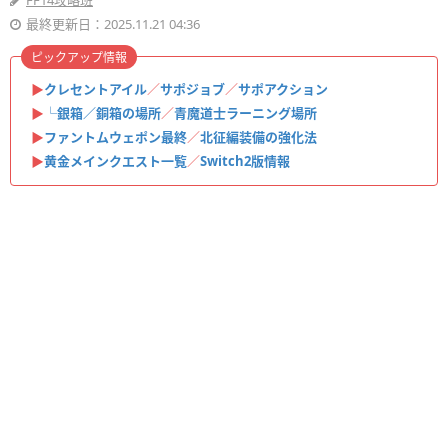
FF14攻略班
最終更新日：2025.11.21 04:36
ピックアップ情報
▶
クレセントアイル
／
サポジョブ
／
サポアクション
▶
└銀箱／銅箱の場所
／
青魔道士ラーニング場所
▶
ファントムウェポン最終
／
北征編装備の強化法
▶
黄金メインクエスト一覧
／
Switch2版情報