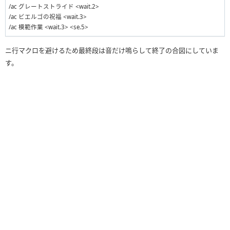
/ac グレートストライド <wait.2>
/ac ビエルゴの祝福 <wait.3>
/ac 模範作業 <wait.3> <se.5>
ニ行マクロを避けるため最終段は音だけ鳴らして終了の合図にしていま
す。