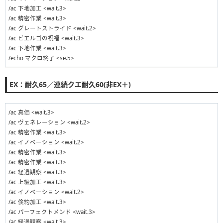
/ac 下地加工 <wait.3>
/ac 精密作業 <wait.3>
/ac グレートストライド <wait.2>
/ac ビエルゴの祝福 <wait.3>
/ac 下地作業 <wait.3>
/echo マクロ終了 <se.5>
EX：耐久65／連続クエ耐久60(非EX＋)
/ac 真価 <wait.3>
/ac ヴェネレーション <wait.2>
/ac 精密作業 <wait.3>
/ac イノベーション <wait.2>
/ac 精密作業 <wait.3>
/ac 精密作業 <wait.3>
/ac 経過観察 <wait.3>
/ac 上級加工 <wait.3>
/ac イノベーション <wait.2>
/ac 倹約加工 <wait.3>
/ac パーフェクトメンド <wait.3>
/ac 経過観察 <wait.3>