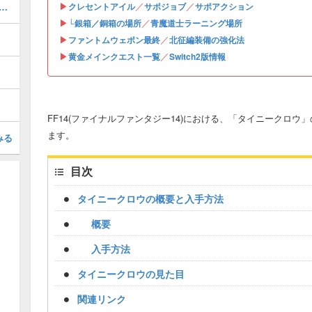
▶
／
／
ムウェポン(PW)の入手と開始場所｜4段階目最終強化
クレセントアイル
サポジョブ
サポアクション
▶
／
└銀箱／銅箱の場所
青魔道士ラーニング場所
▶
／
ファントムウェポン最終
北征編装備の強化法
▶
／
黄金メインクエスト一覧
Switch2版情報
FF14(ファイナルファンタジー14)における、「タイニークロ
ます。
みる
目次
タイニークロウの概要と入手方法
概要
入手方法
タイニークロウの見た目
関連リンク