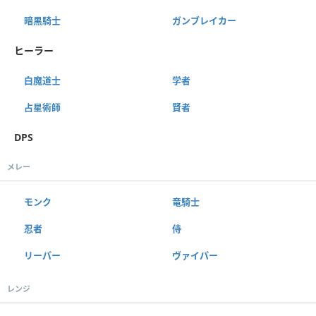
暗黒騎士
ガンブレイカー
ヒーラー
白魔道士
学者
占星術師
賢者
DPS
メレー
モンク
竜騎士
忍者
侍
リーパー
ヴァイパー
レンジ