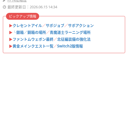
FF14攻略班
最終更新日：2026.06.15 14:34
ピックアップ情報
▶
クレセントアイル
／
サポジョブ
／
サポアクション
▶
└銀箱／銅箱の場所
／
青魔道士ラーニング場所
▶
ファントムウェポン最終
／
北征編装備の強化法
▶
黄金メインクエスト一覧
／
Switch2版情報