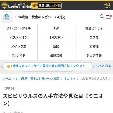
FF14攻略｜黄金のレガシー7.4対応
クレセントアイル
PW
黄金ヒルディ
バスティオン
8.0スキン
コスモ
メインクエ
新ID
幻神龍
7.4レイド
最終装備
ジョブ情報
妖怪ウォッチコラボの効率の良い周回方法｜マウントや武器情報
もっとみる
クレセン
1
2
ホーム
FF14攻略｜黄金のレガシー7.4対応
ミニオン
スピピサウルスの入手方
【FF14】
スピピサウルスの入手方法や見た目【ミニオ
ン】