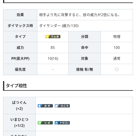
効果
相手より先に攻撃すると、技の威力が2倍になる。
ダイマックス時
ダイサンダー (威力:130)
タイプ
分類
物理
威力
85
命中
100
PP(最大PP)
10(16)
対象
通常
優先度
-
接触 有/無
◯
タイプ相性
ばつぐん
(×2)
いまひとつ
(×1/2)