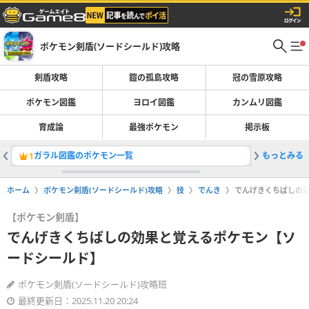
ポケモン剣盾(ソードシールド)攻略
剣盾攻略
鎧の孤島攻略
冠の雪原攻略
ポケモン図鑑
ヨロイ図鑑
カンムリ図鑑
育成論
最強ポケモン
掲示板
ガラル図鑑のポケモン一覧
もっとみる
ファイナ
1
2
ホーム
ポケモン剣盾(ソードシールド)攻略
技
でんき
でんげきくちばしの
【ポケモン剣盾】
でんげきくちばしの効果と覚えるポケモン【ソ
ードシールド】
ポケモン剣盾(ソードシールド)攻略班
最終更新日：2025.11.20 20:24