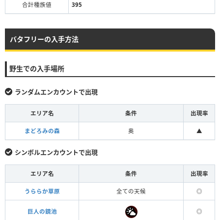
合計種族値
395
バタフリーの入手方法
野生での入手場所
ランダムエンカウントで出現
エリア名
条件
出現率
まどろみの森
奥
▲
シンボルエンカウントで出現
エリア名
条件
出現率
うららか草原
全ての天候
◎
巨人の鏡池
◎