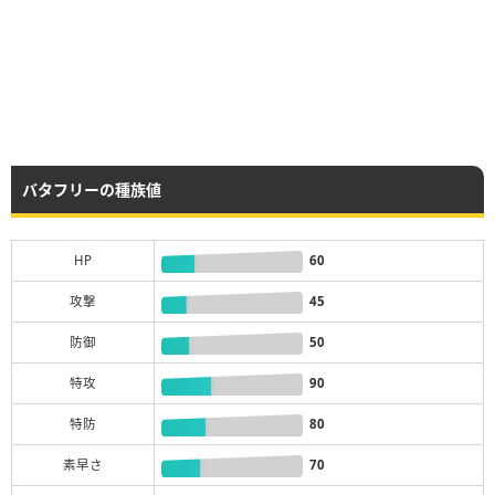
バタフリーの種族値
HP
60
攻撃
45
防御
50
特攻
90
特防
80
素早さ
70