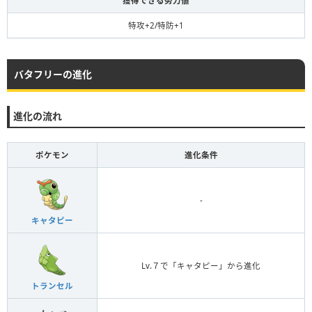
獲得できる努力値
特攻+2/特防+1
バタフリーの進化
進化の流れ
ポケモン
進化条件
-
キャタピー
Lv.７で「キャタピー」から進化
トランセル