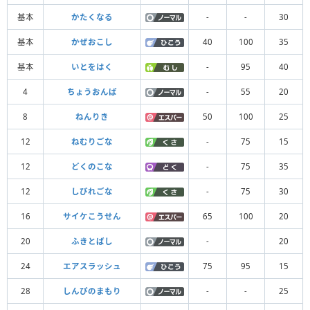
基本
かたくなる
-
-
30
基本
かぜおこし
40
100
35
基本
いとをはく
-
95
40
4
ちょうおんぱ
-
55
20
8
ねんりき
50
100
25
12
ねむりごな
-
75
15
12
どくのこな
-
75
35
12
しびれごな
-
75
30
16
サイケこうせん
65
100
20
20
ふきとばし
-
20
24
エアスラッシュ
75
95
15
28
しんぴのまもり
-
-
25