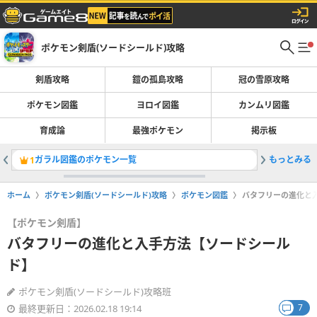
ポケモン剣盾(ソードシールド)攻略
剣盾攻略
鎧の孤島攻略
冠の雪原攻略
ポケモン図鑑
ヨロイ図鑑
カンムリ図鑑
育成論
最強ポケモン
掲示板
ガラル図鑑のポケモン一覧
もっとみる
ポケモン
1
2
ホーム
ポケモン剣盾(ソードシールド)攻略
ポケモン図鑑
バタフリーの進化と
【ポケモン剣盾】
バタフリーの進化と入手方法【ソードシール
ド】
ポケモン剣盾(ソードシールド)攻略班
7
最終更新日：2026.02.18 19:14