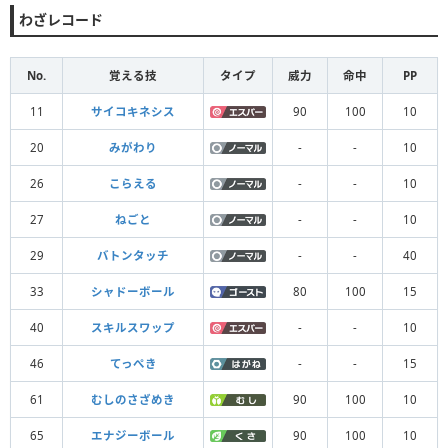
わざレコード
No.
覚える技
タイプ
威力
命中
PP
11
サイコキネシス
90
100
10
20
みがわり
-
-
10
26
こらえる
-
-
10
27
ねごと
-
-
10
29
バトンタッチ
-
-
40
33
シャドーボール
80
100
15
40
スキルスワップ
-
-
10
46
てっぺき
-
-
15
61
むしのさざめき
90
100
10
65
エナジーボール
90
100
10