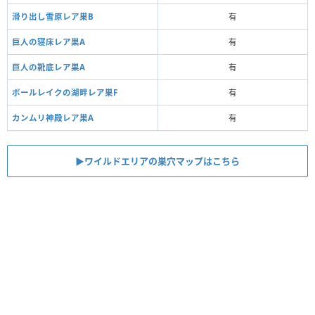
滑り出し雪原レア巣B
有
巨人の寝床レア巣A
有
巨人の靴底レア巣A
有
ボールレイクの湖畔レア巣F
有
カンムリ神殿レア巣A
有
▶ワイルドエリアの巣穴マップはこちら