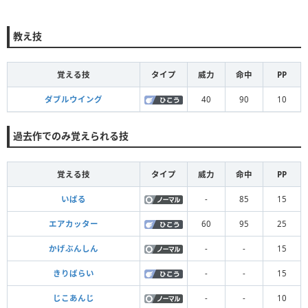
教え技
覚える技
タイプ
威力
命中
PP
ダブルウイング
40
90
10
過去作でのみ覚えられる技
覚える技
タイプ
威力
命中
PP
いばる
-
85
15
エアカッター
60
95
25
かげぶんしん
-
-
15
きりばらい
-
-
15
じこあんじ
-
-
10