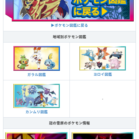
▶ポケモン図鑑に戻る
地域別ポケモン図鑑
ヨロイ図鑑
ガラル図鑑
-
カンムリ図鑑
冠の雪原のポケモン情報