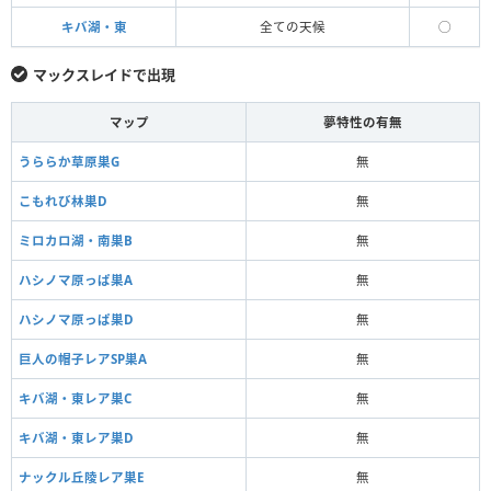
キバ湖・東
全ての天候
◯
マックスレイドで出現
マップ
夢特性の有無
うららか草原巣G
無
こもれび林巣D
無
ミロカロ湖・南巣B
無
ハシノマ原っぱ巣A
無
ハシノマ原っぱ巣D
無
巨人の帽子レアSP巣A
無
キバ湖・東レア巣C
無
キバ湖・東レア巣D
無
ナックル丘陵レア巣E
無