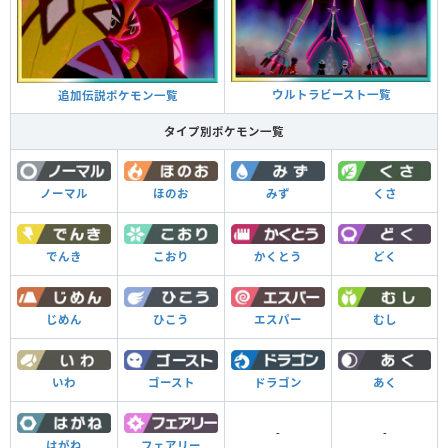
ウルトラビースト一覧
追加伝説ポケモン一覧
タイプ別ポケモン一覧
くさ
ノーマル
ほのお
みず
どく
でんき
こおり
かくとう
むし
じめん
ひこう
エスパー
あく
いわ
ゴースト
ドラゴン
-
-
はがね
フェアリー