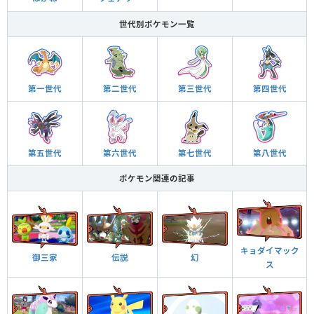
世代別ポケモン一覧
第一世代
第二世代
第三世代
第四世代
第五世代
第六世代
第七世代
第八世代
ポケモン関連の記事
キョダイマック
御三家
伝説
幻
ス