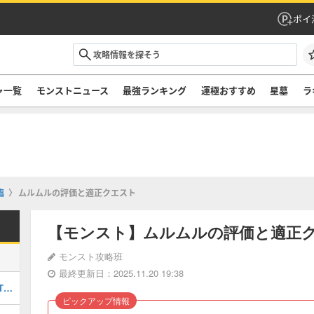
ポイ
ャ一覧
モンストニュース
最強ランキング
運極おすすめ
星墓
ラ
臨
ムルムルの評価と適正クエスト
【モンスト】ムルムルの評価と適正
モンスト攻略班
最終更新日：2025.11.20 19:38
最強キャラランキングTOP30｜最新版Tier
ピックアップ情報