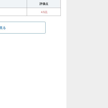
評価点
4.5点
見る