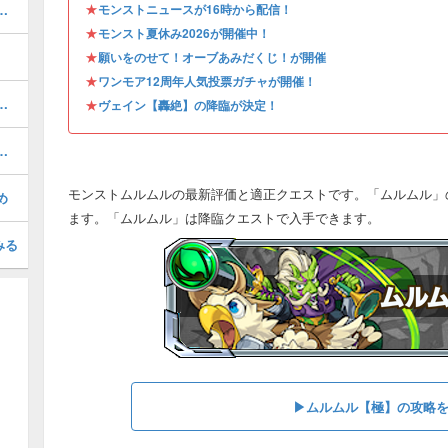
★
めのわくわくの実｜どっちが強い？
モンストニュースが16時から配信！
★
モンスト夏休み2026が開催中！
★
願いをのせて！オーブあみだくじ！が開催
★
ワンモア12周年人気投票ガチャが開催！
めのわくわくの実｜どっちが強い？
★
ヴェイン【轟絶】の降臨が決定！
適正クエスト｜どっちがおすすめ？
モンストムルムルの最新評価と適正クエストです。「ムルムル」
め
ます。「ムルムル」は降臨クエストで入手できます。
みる
▶ムルムル【極】の攻略