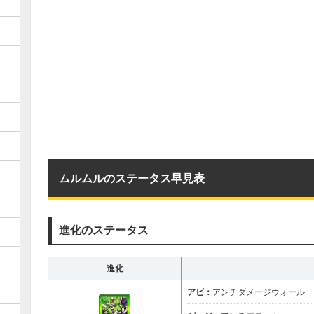
ムルムルのステータス早見表
進化のステータス
進化
アビ：
アンチダメージウォール