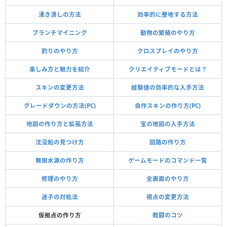
湧き潰しの方法
効率的に整地する方法
ブランチマイニング
動物の繁殖のやり方
釣りのやり方
クロスプレイのやり方
楽しみ方と魅力を紹介
クリエイティブモードとは？
スキンの変更方法
経験値の効率的な入手方法
グレードダウンの方法(PC)
自作スキンの作り方(PC)
地図の作り方と拡張方法
宝の地図の入手方法
沈没船の見つけ方
回路の作り方
無限水源の作り方
ゲームモードのコマンド一覧
修理のやり方
全画面のやり方
迷子の対処法
視点の変更方法
仮拠点の作り方
戦闘のコツ