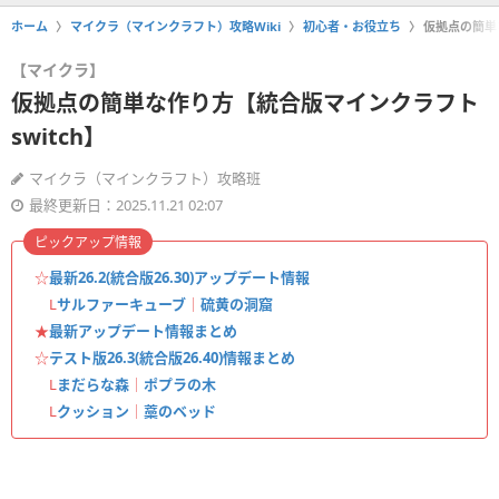
ホーム
マイクラ（マインクラフト）攻略Wiki
初心者・お役立ち
仮拠点の簡単
【マイクラ】
仮拠点の簡単な作り方【統合版マインクラフト
switch】
マイクラ（マインクラフト）攻略班
最終更新日：2025.11.21 02:07
ピックアップ情報
☆
最新26.2(統合版26.30)アップデート情報
L
サルファーキューブ
｜
硫黄の洞窟
★
最新アップデート情報まとめ
☆
テスト版26.3(統合版26.40)情報まとめ
L
まだらな森
｜
ポプラの木
L
クッション
｜
藁のベッド