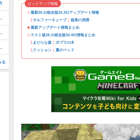
方
ピックアップ情報
☆
最新26.2(統合版26.30)アップデート情報
アップデート情報まとめ・2026年第3弾アプデ
L
｜
サルファーキューブ
硫黄の洞窟
★
最新アップデート情報まとめ
めランキング一覧・簡単なやり方
☆
テスト版26.3(統合版26.40)情報まとめ
L
｜
まだらな森
ポプラの木
)アップデート情報まとめ・カオス・キューブド
L
｜
クッション
藁のベッド
みる