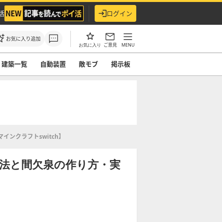
活
ログイン
お気に入り追加
ご意見
MENU
お気に入り
建築一覧
自動装置
敵モブ
掲示板
ンクラフトswitch】
方法と間欠泉の作り方・実
】