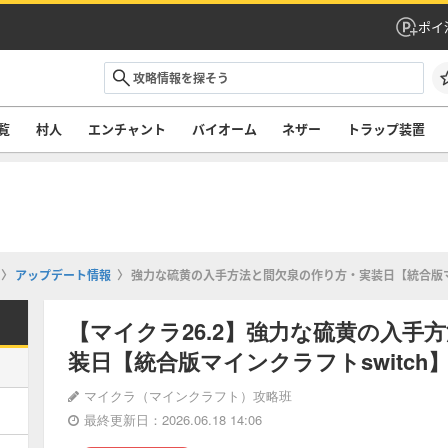
ポイ
覧
村人
エンチャント
バイオーム
ネザー
トラップ装置
アップデート情報
強力な硫黄の入手方法と間欠泉の作り方・実装日【統合版マイ
【マイクラ26.2】強力な硫黄の入手
装日【統合版マインクラフトswitch
マイクラ（マインクラフト）攻略班
最終更新日：2026.06.18 14:06