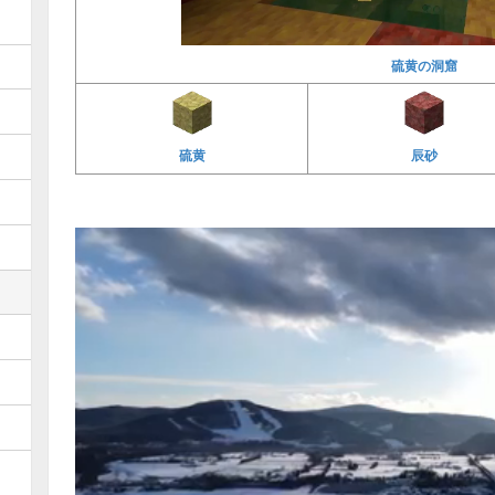
硫黄の洞窟
硫黄
辰砂