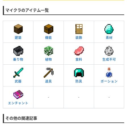
マイクラのアイテム一覧
建築
機能
装飾
素材
乗り物
植物
食料
生成不可
武器
道具
防具
ポーション
-
-
-
エンチャント
その他の関連記事