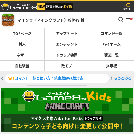
マイクラ（マインクラフト）攻略Wiki
TOPページ
アップデート
コマンド一覧
村人
エンチャント
バイオーム
ネザー
トラップ装置
建築一覧
自動装置
敵モブ
掲示板
コマンド一覧と使い方・統合版Java版対応
もっとみる
村人の職
1
2