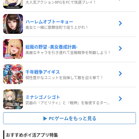
大人気アクションRPGをPCで快適プレイ！
ハーレムオブトーキョー
美女と一緒に歌舞伎町で成り上がれ！
総裁の野望 -美女養成計画-
美麗なキャラを引き連れて金融戦争を制覇しよう！
千年戦争アイギス
個性豊かなユニットを指揮して敵を迎え撃て！
ミナシゴノシゴト
武器の『アビリティ』と『戦神』を駆使するターン制コマンドバトルRPG！
PCゲームをもっと見る
おすすめポイ活アプリ特集