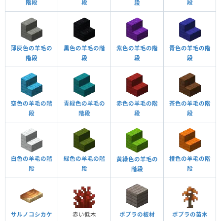
階段
段
段
段
薄灰色の羊毛の
黒色の羊毛の階
紫色の羊毛の階
青色の羊毛の階
階段
段
段
段
空色の羊毛の階
青緑色の羊毛の
赤色の羊毛の階
茶色の羊毛の階
段
階段
段
段
白色の羊毛の階
緑色の羊毛の階
橙色の羊毛の階
黄緑色の羊毛の
段
段
段
階段
サルノコシカケ
赤い低木
ポプラの板材
ポプラの苗木