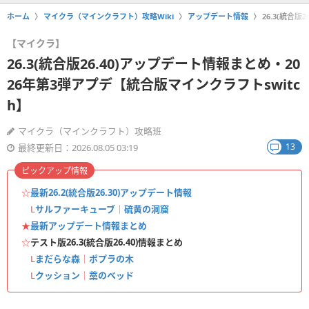
ホーム
マイクラ（マインクラフト）攻略Wiki
アップデート情報
26.3(統合
【マイクラ】
26.3(統合版26.40)アップデート情報まとめ・20
26年第3弾アプデ【統合版マインクラフトswitc
h】
マイクラ（マインクラフト）攻略班
13
最終更新日：2026.08.05 03:19
ピックアップ情報
☆
最新26.2(統合版26.30)アップデート情報
L
サルファーキューブ
｜
硫黄の洞窟
★
最新アップデート情報まとめ
☆
テスト版26.3(統合版26.40)情報まとめ
L
まだらな森
｜
ポプラの木
L
クッション
｜
藁のベッド