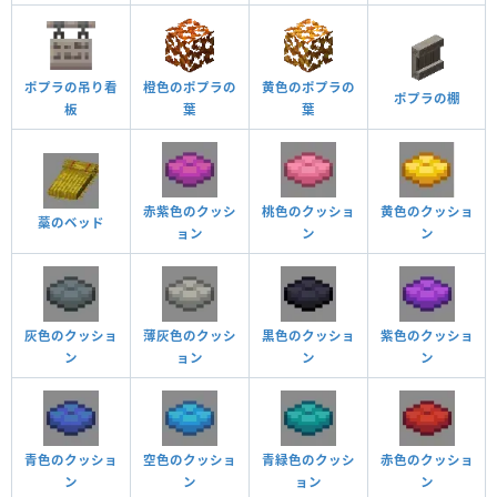
ポプラの吊り看
橙色のポプラの
黄色のポプラの
ポプラの棚
板
葉
葉
赤紫色のクッシ
桃色のクッショ
黄色のクッショ
藁のベッド
ョン
ン
ン
灰色のクッショ
薄灰色のクッシ
黒色のクッショ
紫色のクッショ
ン
ョン
ン
ン
青色のクッショ
空色のクッショ
青緑色のクッシ
赤色のクッショ
ン
ン
ョン
ン