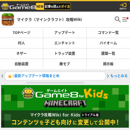
マイクラ（マインクラフト）攻略Wiki
TOPページ
アップデート
コマンド一覧
村人
エンチャント
バイオーム
ネザー
トラップ装置
建築一覧
自動装置
敵モブ
掲示板
最新アップデート情報まとめ
もっとみる
旅路の遺
1
2