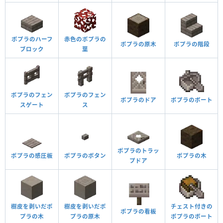
ポプラのハーフ
赤色のポプラの
ポプラの原木
ポプラの階段
ブロック
葉
ポプラのフェン
ポプラのフェン
ポプラのドア
ポプラのボート
スゲート
ス
ポプラのトラッ
ポプラの感圧板
ポプラのボタン
ポプラの木
プドア
樹皮を剥いだポ
樹皮を剥いだポ
チェスト付きの
ポプラの看板
プラの木
プラの原木
ポプラのボート