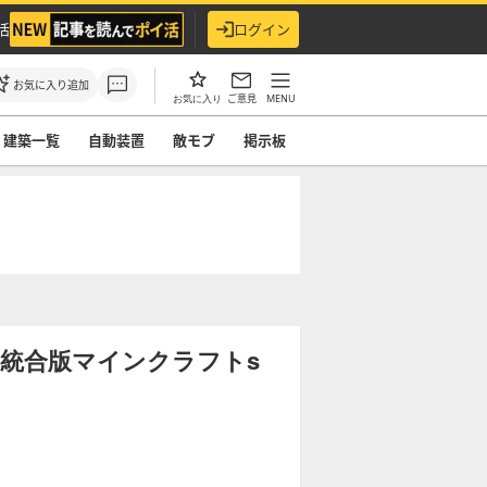
活
ログイン
お気に入り追加
ご意見
MENU
お気に入り
建築一覧
自動装置
敵モブ
掲示板
統合版マインクラフトs