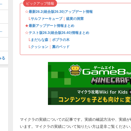
アップデート情報まとめ・2026年第3弾アプデ
ピックアップ情報
☆
最新26.2(統合版26.30)アップデート情報
L
｜
サルファーキューブ
硫黄の洞窟
★
最新アップデート情報まとめ
すめエンチャントと使い方
☆
テスト版26.3(統合版26.40)情報まとめ
L
｜
まだらな森
ポプラの木
L
｜
クッション
藁のベッド
みる
マイクラの実績についての記事です。実績の確認方法や、実績が
います。マイクラの実績について知りたい方は是非ご覧ください