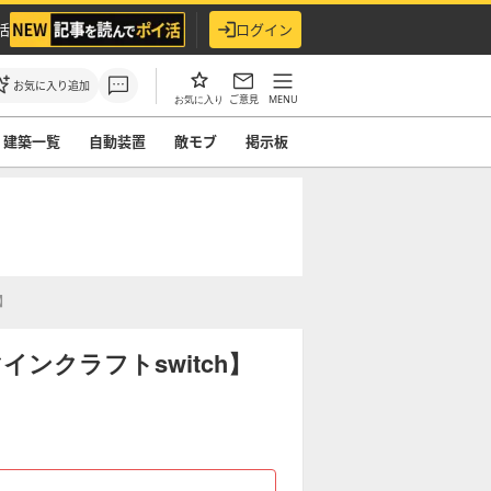
活
ログイン
お気に入り追加
ご意見
MENU
お気に入り
建築一覧
自動装置
敵モブ
掲示板
】
ンクラフトswitch】