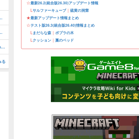
☆
最新26.2(統合版26.30)アップデート情報
L
｜
サルファーキューブ
硫黄の洞窟
の高さと効率的なやり方・最新版
★
最新アップデート情報まとめ
☆
テスト版26.3(統合版26.40)情報まとめ
コマンド一覧・最強おすすめはどれ？
L
｜
まだらな森
ポプラの木
L
｜
クッション
藁のベッド
ダイヤの高さ(座標)と使い道・おすすめの高さ
みる