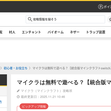
ポイ
覧
村人
エンチャント
バイオーム
ネザー
トラップ装置
初心者・お役立ち
マイクラは無料で遊べる？【統合版マインクラフトswitch
マイクラは無料で遊べる？【統合版マイ
マイクラ（マインクラフト）攻略班
最終更新日：2025.11.21 10:46
方
ピックアップ情報