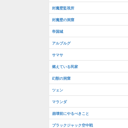
封魔壁監視所
封魔壁の洞窟
帝国城
アルブルグ
サマサ
燃えている民家
幻獣の洞窟
ツェン
マランダ
崩壊前にやるべきこと
ブラックジャック空中戦