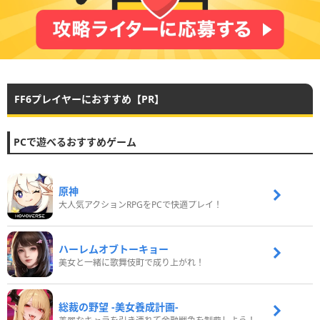
FF6プレイヤーにおすすめ【PR】
PCで遊べるおすすめゲーム
原神
大人気アクションRPGをPCで快適プレイ！
ハーレムオブトーキョー
美女と一緒に歌舞伎町で成り上がれ！
総裁の野望 -美女養成計画-