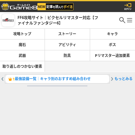
FF6攻略サイト｜ピクセルリマスター対応【フ
ァイナルファンタジー6】
攻略トップ
ストーリー
キャラ
魔石
アビリティ
ボス
武器
防具
Pリマスター追加要素
取り返しのつかない要素
最強装備一覧│キャラ別のおすすめ組み合わせ
もっとみる
仲間集め
1
2