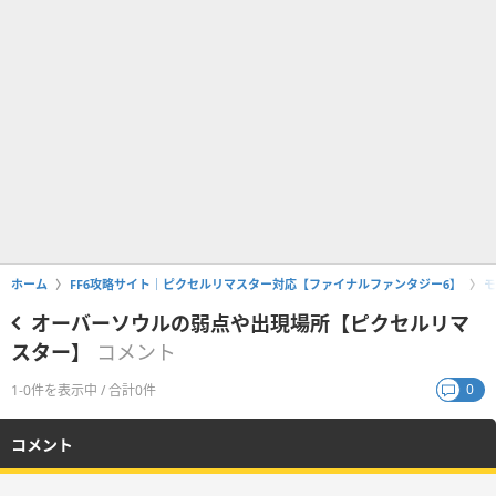
ホーム
FF6攻略サイト｜ピクセルリマスター対応【ファイナルファンタジー6】
モ
オーバーソウルの弱点や出現場所【ピクセルリマ
スター】
コメント
0
1-0件を表示中 / 合計0件
コメント