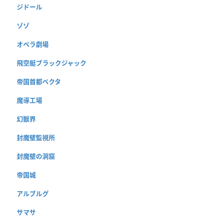
ジドール
ゾゾ
オペラ劇場
飛空艇ブラックジャック
帝国首都ベクタ
魔導工場
幻獣界
封魔壁監視所
封魔壁の洞窟
帝国城
アルブルグ
サマサ