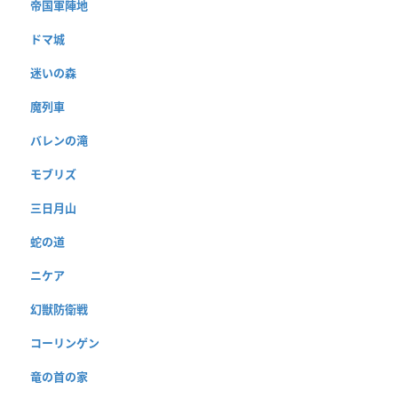
帝国軍陣地
ドマ城
迷いの森
魔列車
バレンの滝
モブリズ
三日月山
蛇の道
ニケア
幻獣防衛戦
コーリンゲン
竜の首の家