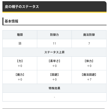
皮の帽子のステータス
基本情報
種類
防御力
魔法防御
頭
11
7
ステータス上昇
【力】
【素早さ】
【体力】
＋0
＋0
＋0
【魔力】
【回避】
【魔法回避】
＋0
＋0
＋7
特殊効果
-