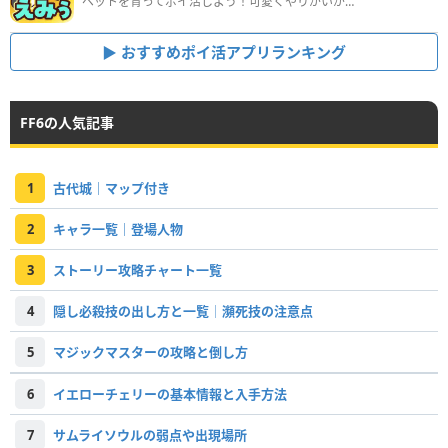
ペットを育ってポイ活しよう！可愛くやりがいがある新感覚アプリ
おすすめポイ活アプリランキング
FF6の人気記事
1
古代城｜マップ付き
2
キャラ一覧｜登場人物
3
ストーリー攻略チャート一覧
4
隠し必殺技の出し方と一覧│瀕死技の注意点
5
マジックマスターの攻略と倒し方
6
イエローチェリーの基本情報と入手方法
7
サムライソウルの弱点や出現場所