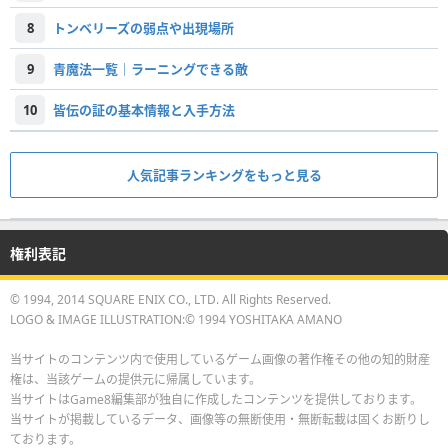
8
トンベリーズの弱点や出現場所
9
青魔法一覧｜ラーニングできる敵
10
皆伝の証の基本情報と入手方法
人気記事ランキングをもっと見る
権利表記
© 1994, 2014 SQUARE ENIX CO., LTD. All Rights Reserved.
LOGO & IMAGE ILLUSTRATION:© 1994 YOSHITAKA AMANO
当サイトのコンテンツ内で使用しているゲーム画像の著作権その他の知的財産
権は、当該ゲームの提供元に帰属しています。
当サイトはGame8編集部が独自に作成したコンテンツを提供しております。
当サイトが掲載しているデータ、画像等の無断使用・無断転載は固くお断りし
ております。