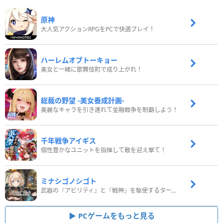
原神
大人気アクションRPGをPCで快適プレイ！
ハーレムオブトーキョー
美女と一緒に歌舞伎町で成り上がれ！
総裁の野望 -美女養成計画-
美麗なキャラを引き連れて金融戦争を制覇しよう！
千年戦争アイギス
個性豊かなユニットを指揮して敵を迎え撃て！
ミナシゴノシゴト
武器の『アビリティ』と『戦神』を駆使するターン制コマンドバトルRPG！
PCゲームをもっと見る