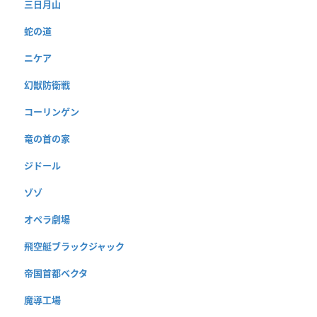
三日月山
蛇の道
ニケア
幻獣防衛戦
コーリンゲン
竜の首の家
ジドール
ゾゾ
オペラ劇場
飛空艇ブラックジャック
帝国首都ベクタ
魔導工場