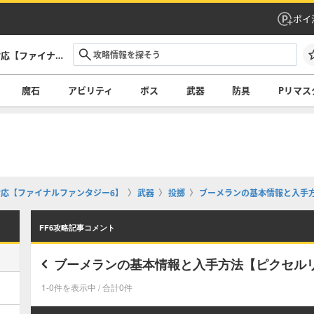
ポイ
FF6攻略サイト｜ピクセルリマスター対応【ファイナルファンタジー6】
魔石
アビリティ
ボス
武器
防具
Pリマス
対応【ファイナルファンタジー6】
武器
投擲
ブーメランの基本情報と入手
FF6攻略記事コメント
ブーメランの基本情報と入手方法【ピクセル
1-0件を表示中 / 合計0件