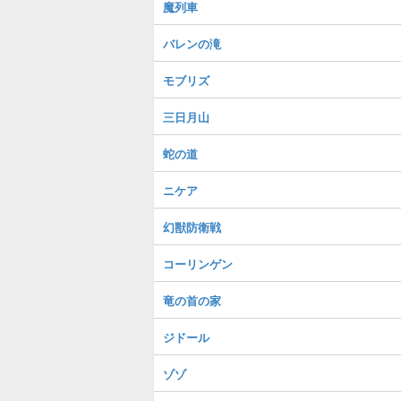
魔列車
バレンの滝
モブリズ
三日月山
蛇の道
ニケア
幻獣防衛戦
コーリンゲン
竜の首の家
ジドール
ゾゾ