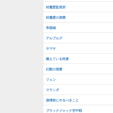
封魔壁監視所
封魔壁の洞窟
帝国城
アルブルグ
サマサ
燃えている民家
幻獣の洞窟
ツェン
マランダ
崩壊前にやるべきこと
ブラックジャック空中戦