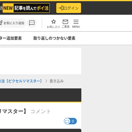
活
ログイン
お気に入り追加
ご意見
MENU
お気に入り
ター追加要素
取り返しのつかない要素
方法【ピクセルリマスター】
書き込み
コメント
リマスター】
0