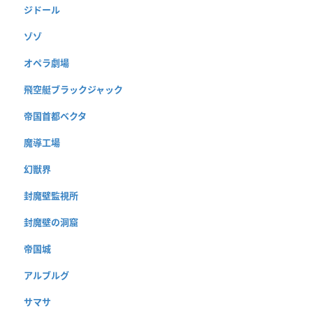
ジドール
ゾゾ
オペラ劇場
飛空艇ブラックジャック
帝国首都ベクタ
魔導工場
幻獣界
封魔壁監視所
封魔壁の洞窟
帝国城
アルブルグ
サマサ