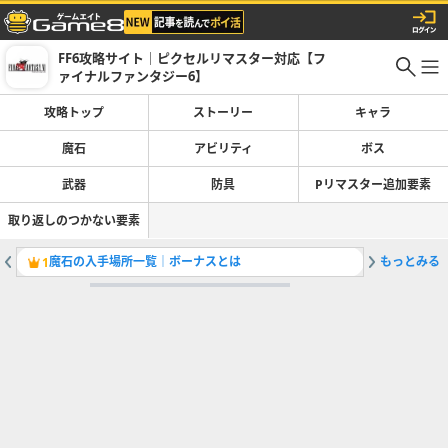
FF6攻略サイト｜ピクセルリマスター対応【フ
ァイナルファンタジー6】
攻略トップ
ストーリー
キャラ
魔石
アビリティ
ボス
武器
防具
Pリマスター追加要素
取り返しのつかない要素
魔石の入手場所一覧｜ボーナスとは
もっとみる
ラグナロ
1
2