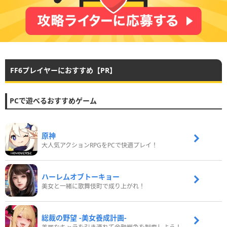
FF6プレイヤーにおすすめ【PR】
PCで遊べるおすすめゲーム
原神
大人気アクションRPGをPCで快適プレイ！
ハーレムオブトーキョー
美女と一緒に歌舞伎町で成り上がれ！
総裁の野望 -美女養成計画-