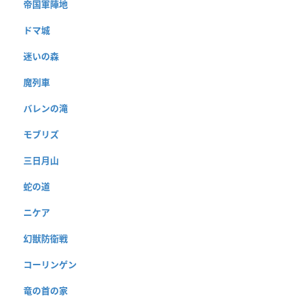
帝国軍陣地
ドマ城
迷いの森
魔列車
バレンの滝
モブリズ
三日月山
蛇の道
ニケア
幻獣防衛戦
コーリンゲン
竜の首の家