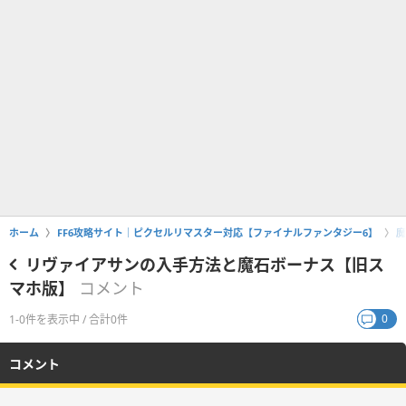
ホーム
FF6攻略サイト｜ピクセルリマスター対応【ファイナルファンタジー6】
魔
リヴァイアサンの入手方法と魔石ボーナス【旧ス
マホ版】
コメント
0
1-0件を表示中 / 合計0件
コメント