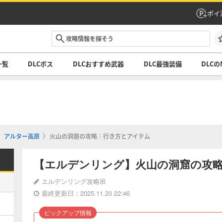
ポイ
一覧
DLCボス
DLCおすすめ武器
DLC最強装備
DLCの
アルター高原
火山の洞窟の攻略｜行き方とアイテム
【エルデンリング】火山の洞窟の攻
エルデンリング攻略班
最終更新日：2025.11.20 22:46
ピックアップ情報