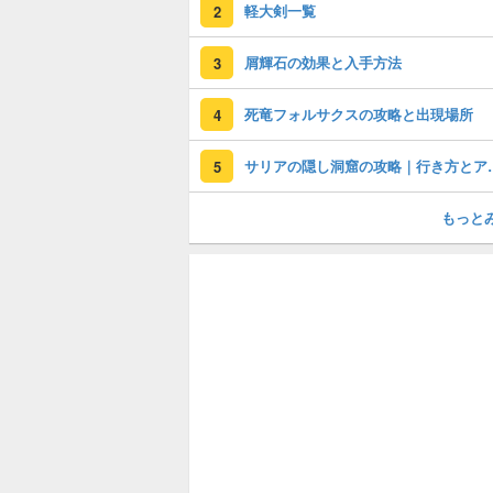
軽大剣一覧
2
屑輝石の効果と入手方法
3
死竜フォルサクスの攻略と出現場所
4
サリアの隠し洞
5
もっと