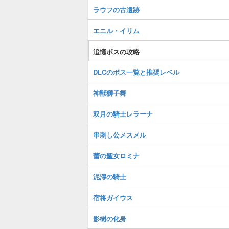
ラウフの古遺跡
エニル・イリム
追憶ボスの攻略
DLCのボス一覧と推奨レベル
神獣獅子舞
双月の騎士レラーナ
串刺し公メスメル
蕾の聖女ロミナ
泥濘の騎士
宿将ガイウス
影樹の化身