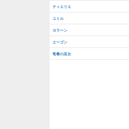
ティエリエ
ユミル
ヨラーン
エーゴン
竜餐の巫女