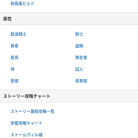
刺突盾ビルド
素性
放浪騎士
剣士
勇者
盗賊
星見
預言者
侍
囚人
密使
素寒貧
ストーリー攻略チャート
ストーリー最短攻略一覧
序盤攻略チャート
ストームヴィル城