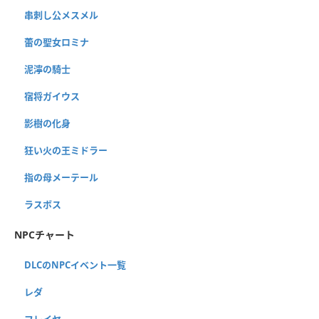
串刺し公メスメル
蕾の聖女ロミナ
泥濘の騎士
宿将ガイウス
影樹の化身
狂い火の王ミドラー
指の母メーテール
ラスボス
NPCチャート
DLCのNPCイベント一覧
レダ