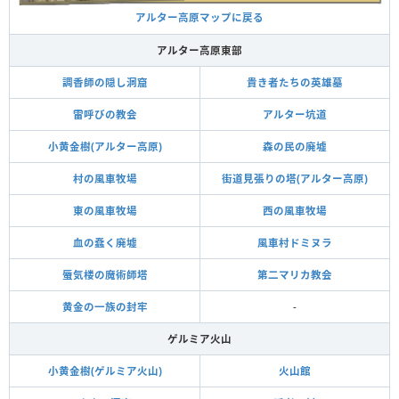
アルター高原マップに戻る
アルター高原東部
調香師の隠し洞窟
貴き者たちの英雄墓
雷呼びの教会
アルター坑道
小黄金樹(アルター高原)
森の民の廃墟
村の風車牧場
街道見張りの塔(アルター高原)
東の風車牧場
西の風車牧場
血の蠢く廃墟
風車村ドミヌラ
蜃気楼の魔術師塔
第二マリカ教会
黄金の一族の封牢
-
ゲルミア火山
小黄金樹(ゲルミア火山)
火山館