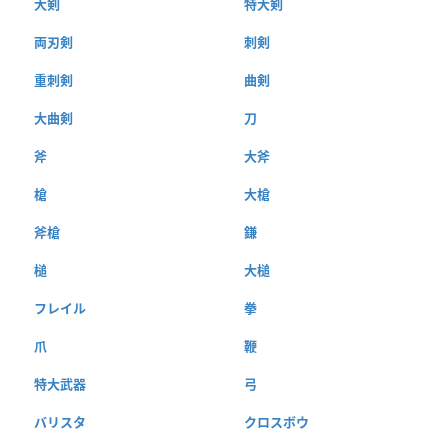
大剣
特大剣
両刃剣
刺剣
重刺剣
曲剣
大曲剣
刀
斧
大斧
槍
大槍
斧槍
鎌
槌
大槌
フレイル
拳
爪
鞭
特大武器
弓
バリスタ
クロスボウ