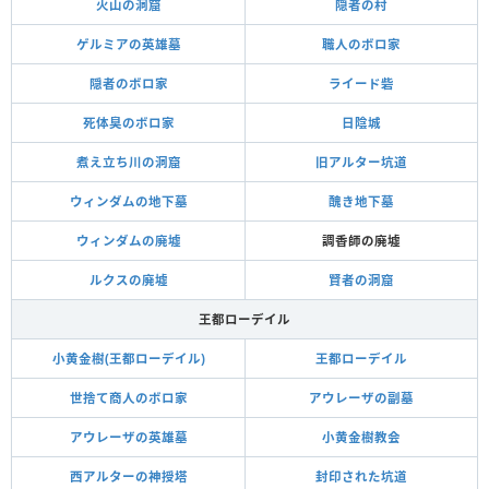
火山の洞窟
隠者の村
ゲルミアの英雄墓
職人のボロ家
隠者のボロ家
ライード砦
死体臭のボロ家
日陰城
煮え立ち川の洞窟
旧アルター坑道
ウィンダムの地下墓
醜き地下墓
ウィンダムの廃墟
調香師の廃墟
ルクスの廃墟
賢者の洞窟
王都ローデイル
小黄金樹(王都ローデイル)
王都ローデイル
世捨て商人のボロ家
アウレーザの副墓
アウレーザの英雄墓
小黄金樹教会
西アルターの神授塔
封印された坑道