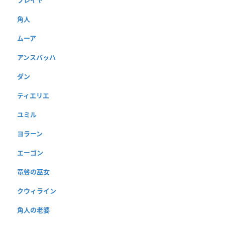
フレイヤ
角人
ムーア
アンスバッハ
ダン
ティエリエ
ユミル
ヨラーン
エーゴン
竜餐の巫女
クウィライン
角人の老婆