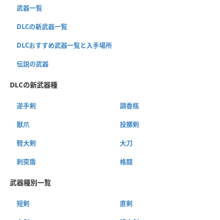
武器一覧
DLCの新武器一覧
DLCおすすめ武器一覧と入手場所
伝説の武器
DLCの新武器種
逆手剣
調香瓶
獣爪
投擲剣
軽大剣
大刀
刺突盾
格闘
武器種別一覧
短剣
直剣