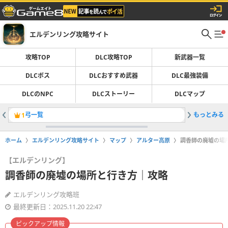
エルデンリング攻略サイト
攻略TOP
DLC攻略TOP
新武器一覧
DLCボス
DLCおすすめ武器
DLC最強装備
DLCのNPC
DLCストーリー
DLCマップ
弓一覧
もっとみる
技量戦士
1
2
ホーム
エルデンリング攻略サイト
マップ
アルター高原
調香師の廃墟の場
【エルデンリング】
調香師の廃墟の場所と行き方｜攻略
エルデンリング攻略班
最終更新日：2025.11.20 22:47
ピックアップ情報