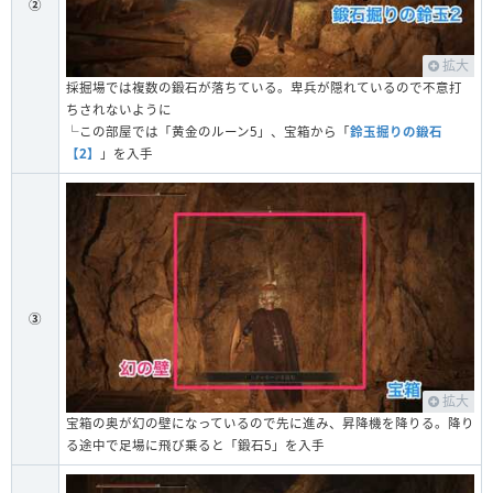
②
拡大
採掘場では複数の鍛石が落ちている。卑兵が隠れているので不意打
ちされないように
└この部屋では「黄金のルーン5」、宝箱から「
鈴玉掘りの鍛石
【2】
」を入手
③
拡大
宝箱の奥が幻の壁になっているので先に進み、昇降機を降りる。降り
る途中で足場に飛び乗ると「鍛石5」を入手