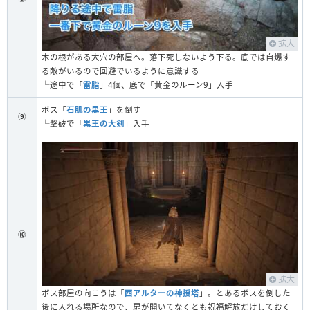
拡大
木の根がある大穴の部屋へ。落下死しないよう下る。底では自爆す
る敵がいるので回避でいるように意識する
└途中で「
雷脂
」4個、底で「黄金のルーン9」入手
ボス「
石肌の黒王
」を倒す
⑨
└撃破で「
黒王の大剣
」入手
⑩
拡大
ボス部屋の向こうは「
西アルターの神授塔
」。とあるボスを倒した
後に入れる場所なので、扉が開いてなくとも祝福解放だけしておく