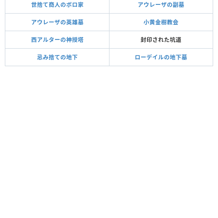
世捨て商人のボロ家
アウレーザの副墓
アウレーザの英雄墓
小黄金樹教会
西アルターの神授塔
封印された坑道
忌み捨ての地下
ローデイルの地下墓