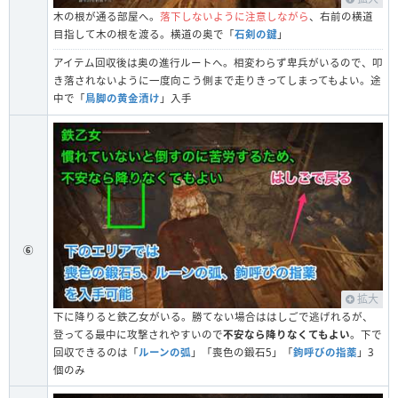
木の根が通る部屋へ。
落下しないように注意しながら
、右前の横道
目指して木の根を渡る。横道の奥で「
石剣の鍵
」
アイテム回収後は奥の進行ルートへ。相変わらず卑兵がいるので、叩
き落されないように一度向こう側まで走りきってしまってもよい。途
中で「
鳥脚の黄金漬け
」入手
⑥
拡大
下に降りると鉄乙女がいる。勝てない場合ははしごで逃げれるが、
登ってる最中に攻撃されやすいので
不安なら降りなくてもよい
。下で
回収できるのは「
ルーンの弧
」「喪色の鍛石5」「
鉤呼びの指薬
」3
個のみ