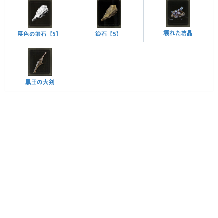
壊れた結晶
喪色の鍛石【5】
鍛石【5】
黒王の大剣