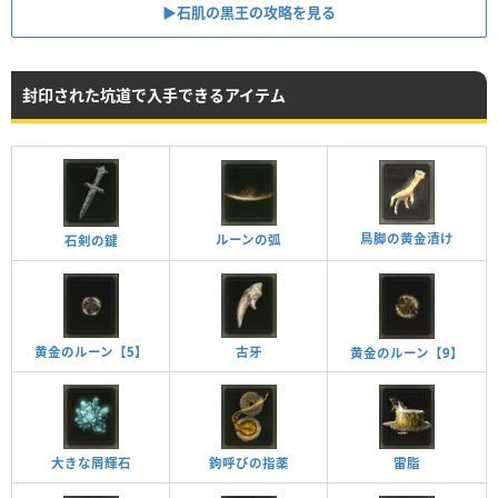
▶︎石肌の黒王の攻略を見る
封印された坑道で入手できるアイテム
鳥脚の黄金漬け
ルーンの弧
石剣の鍵
黄金のルーン【5】
古牙
黄金のルーン【9】
鉤呼びの指薬
雷脂
大きな屑輝石