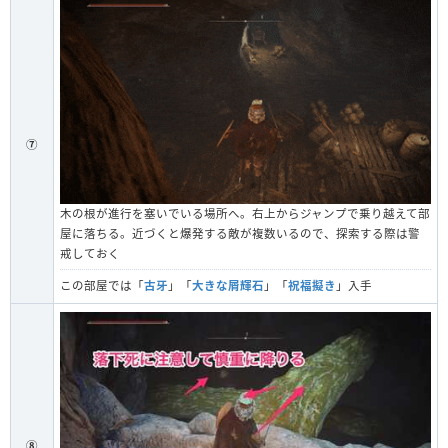
⑦
木の根が進行を塞いでいる場所へ。右上からジャンプで乗り越えて部
屋に落ちる。近づくと爆発する敵が複数いるので、探索する際は警
戒しておく
この部屋では「
古牙
」「
大きな屑輝石
」「
祝福擬き
」入手
⑧