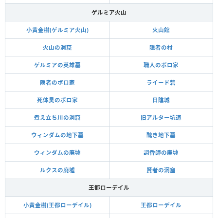
ゲルミア火山
小黄金樹(ゲルミア火山)
火山館
火山の洞窟
隠者の村
ゲルミアの英雄墓
職人のボロ家
隠者のボロ家
ライード砦
死体臭のボロ家
日陰城
煮え立ち川の洞窟
旧アルター坑道
ウィンダムの地下墓
醜き地下墓
ウィンダムの廃墟
調香師の廃墟
ルクスの廃墟
賢者の洞窟
王都ローデイル
小黄金樹(王都ローデイル)
王都ローデイル