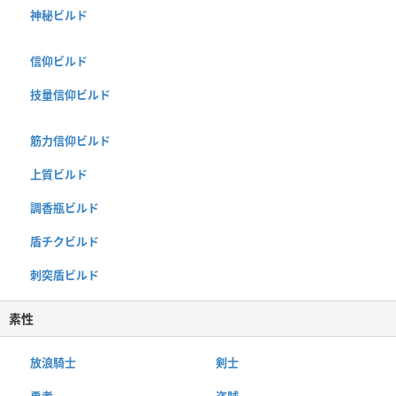
神秘ビルド
信仰ビルド
技量信仰ビルド
筋力信仰ビルド
上質ビルド
調香瓶ビルド
盾チクビルド
刺突盾ビルド
素性
放浪騎士
剣士
勇者
盗賊