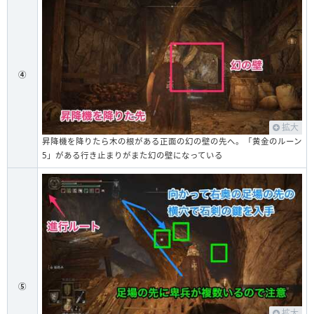
④
拡大
昇降機を降りたら木の根がある正面の幻の壁の先へ。「黄金のルーン
5」がある行き止まりがまた幻の壁になっている
⑤
拡大