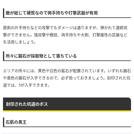
敵が総じて硬質なので両手持ちや打撃武器が有用
直剣の片手持ちなどの攻撃でもダメージは通りますが、弾かれて連続攻
撃ができません。強攻撃や戦技、両手持ちや大剣、打撃属性の武器など
を活用しましょう。
所々に鍛石が採取物として落ちている
エリアの所々には、黄色や白色の鉱石が配置されています。いずれも鍛石
や喪色の鍛石が入手できるので、必ず拾っておきましょう。封印された坑
道では、5が入手できます。
封印された坑道のボス
石肌の黒王