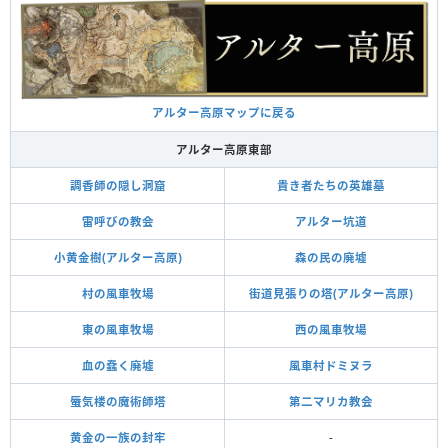
アルター高原マップに戻る
アルター高原東部
調香師の隠し洞窟
貴き者たちの英雄墓
雷呼びの教会
アルター坑道
小黄金樹(アルター高原)
森の民の廃墟
村の風車牧場
街道見張りの塔(アルター高原)
東の風車牧場
西の風車牧場
血の蠢く廃墟
風車村ドミヌラ
蜃気楼の魔術師塔
第二マリカ教会
黄金の一族の封牢
-