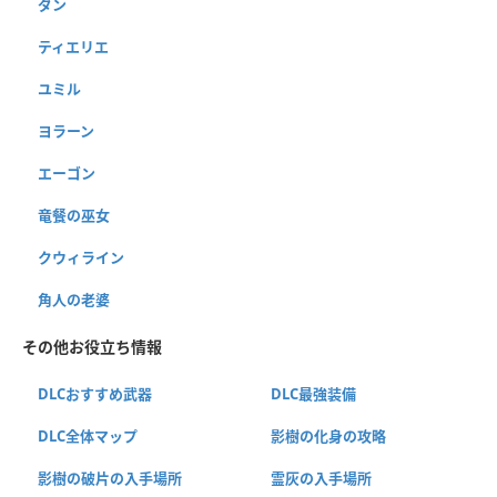
ダン
ティエリエ
ユミル
ヨラーン
エーゴン
竜餐の巫女
クウィライン
角人の老婆
その他お役立ち情報
DLCおすすめ武器
DLC最強装備
DLC全体マップ
影樹の化身の攻略
影樹の破片の入手場所
霊灰の入手場所