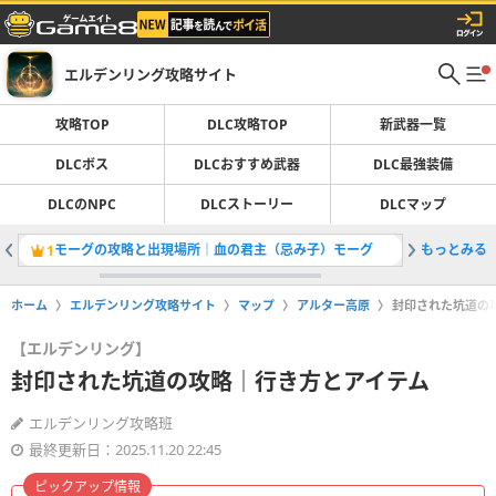
エルデンリング攻略サイト
攻略TOP
DLC攻略TOP
新武器一覧
DLCボス
DLCおすすめ武器
DLC最強装備
DLCのNPC
DLCストーリー
DLCマップ
モーグの攻略と出現場所｜血の君主（忌み子）モーグ
もっとみる
火山館の
1
2
ホーム
エルデンリング攻略サイト
マップ
アルター高原
封印された坑道の
【エルデンリング】
封印された坑道の攻略｜行き方とアイテム
エルデンリング攻略班
最終更新日：2025.11.20 22:45
ピックアップ情報