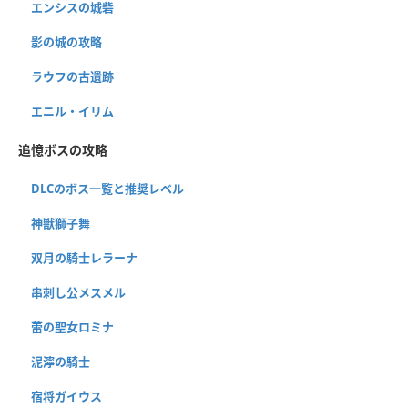
エンシスの城砦
影の城の攻略
ラウフの古遺跡
エニル・イリム
追憶ボスの攻略
DLCのボス一覧と推奨レベル
神獣獅子舞
双月の騎士レラーナ
串刺し公メスメル
蕾の聖女ロミナ
泥濘の騎士
宿将ガイウス