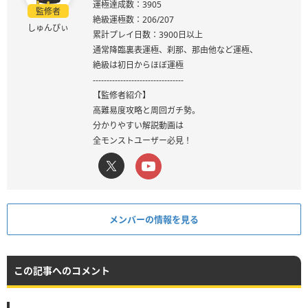
運極達成数：3905
監修者
絶級運極数：206/207
しゅんぴぃ
累計プレイ日数：3900日以上
通常降臨裏表運極、刹那、那由他など運極、
絶級は初日からほぼ運極
---------------------------------
【監修者紹介】
高難易度攻略と周回ガチ勢。
分かりやすい解説動画は
全モンストユーザー必見！
メンバーの情報を見る
この記事へのコメント