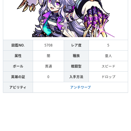
図鑑NO.
5708
レア度
5
属性
闇
種族
亜人
ボール
貫通
戦闘型
スピード
英雄の証
0
入手方法
ドロップ
アビリティ
アンチワープ