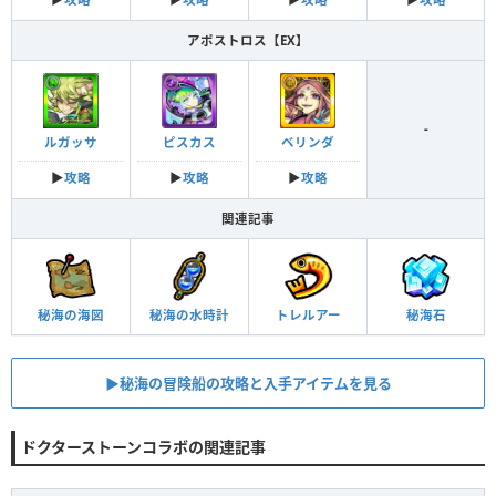
アポストロス【EX】
-
ルガッサ
ピスカス
ベリンダ
▶︎
攻略
▶︎
攻略
▶︎
攻略
関連記事
秘海の海図
秘海の水時計
トレルアー
秘海石
▶︎秘海の冒険船の攻略と入手アイテムを見る
ドクターストーンコラボの関連記事