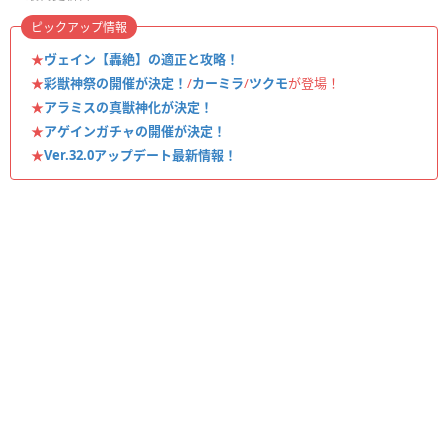
ピックアップ情報
★
ヴェイン【轟絶】の適正と攻略！
★
彩獣神祭の開催が決定！
/
カーミラ
/
ツクモ
が登場！
★
アラミスの真獣神化が決定！
★
アゲインガチャの開催が決定！
★
Ver.32.0アップデート最新情報！