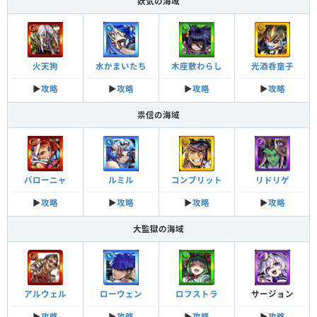
妖気の海域
火天狗
水かまいたち
木座敷わらし
光酒呑童子
▶︎
攻略
▶︎
攻略
▶︎
攻略
▶︎
攻略
祟信の海域
バローニャ
ルミル
コンブリット
リドリゲ
▶︎
攻略
▶︎
攻略
▶︎
攻略
▶︎
攻略
大監獄の海域
アルウェル
ローウェン
ロフストラ
サージョン
▶︎
攻略
▶︎
攻略
▶︎
攻略
▶︎
攻略