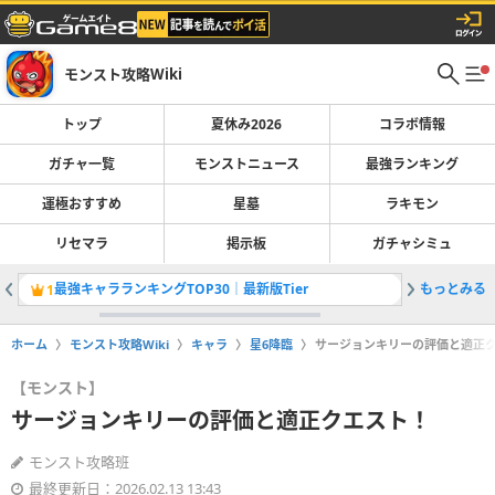
モンスト攻略Wiki
トップ
夏休み2026
コラボ情報
ガチャ一覧
モンストニュース
最強ランキング
運極おすすめ
星墓
ラキモン
リセマラ
掲示板
ガチャシミュ
最強キャラランキングTOP30｜最新版Tier
もっとみる
ヴェイン
1
2
ホーム
モンスト攻略Wiki
キャラ
星6降臨
サージョンキリーの評価と適正
【モンスト】
サージョンキリーの評価と適正クエスト！
モンスト攻略班
最終更新日：2026.02.13 13:43