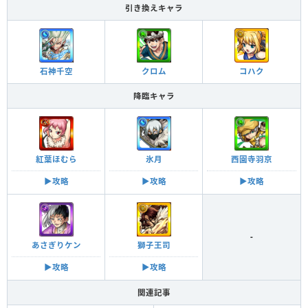
引き換えキャラ
石神千空
クロム
コハク
降臨キャラ
紅葉ほむら
氷月
西園寺羽京
▶︎攻略
▶︎攻略
▶︎攻略
-
あさぎりケン
獅子王司
▶︎攻略
▶︎攻略
関連記事