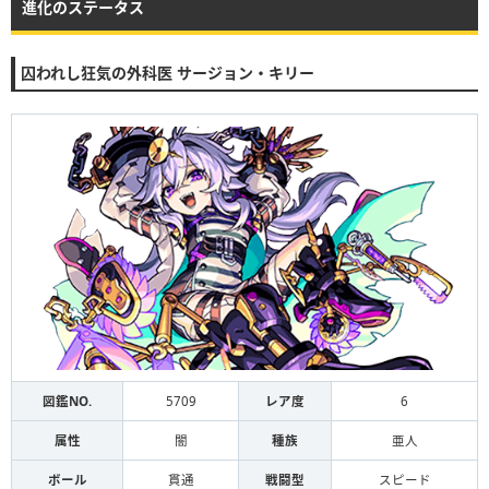
進化のステータス
囚われし狂気の外科医 サージョン・キリー
図鑑NO.
5709
レア度
6
属性
闇
種族
亜人
ボール
貫通
戦闘型
スピード