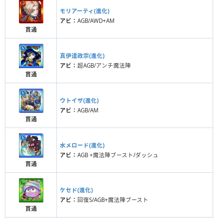
モリアーティ(進化)
アビ：
AGB/AWD+AM
貫通
真伊達政宗(進化)
アビ：
超AGB/アンチ魔法陣
貫通
ウトイザ(進化)
アビ：
AGB/AM
貫通
水メロード(進化)
アビ：
AGB +魔法陣ブースト/ダッシュ
貫通
ケセド(進化)
アビ：
回復S/AGB+魔法陣ブースト
貫通