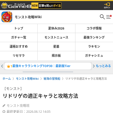
モンスト攻略Wiki
トップ
夏休み2026
コラボ情報
ガチャ一覧
モンストニュース
最強ランキング
運極おすすめ
星墓
ラキモン
リセマラ
掲示板
ガチャシミュ
最強キャラランキングTOP30｜最新版Tier
もっとみる
水ノマク
1
2
ホーム
モンスト攻略Wiki
秘海の冒険船
リドリゲの適正キャラと攻略方法
【モンスト】
リドリゲの適正キャラと攻略方法
モンスト攻略班
最終更新日：2026.06.12 14:05