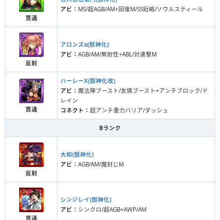
アビ：
MS/超AGB/AM+回復M/SS短縮/ソウルスティール
貫通
アロンズα(獣神化)
アビ：
AGB/AM/無耐性+ABL/対連撃M
反射
ハーレーX(獣神化改)
アビ：
魔法陣ブースト/友情ブースト+アンチブロック/ド
レイン
貫通
コネクト：
超アンチ重力バリア/ダッシュ
Bランク
大和(獣神化)
アビ：
AGB/AM/魔封じM
反射
シンジレイ(獣神化)
アビ：
シンクロ/超AGB+AWP/AM
貫通