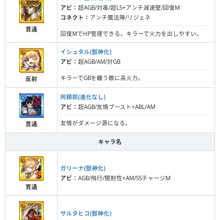
アビ：
超AGB/対毒/超LS+アンチ減速壁/回復M
コネクト：
アンチ魔法陣/リジェネ
貫通
回復MでHP管理できる。キラーで火力を出しやすい。
イシュタル(獣神化)
アビ：
超AGB/AM/対GB
キラーでGBを纏う敵に高火力。
反射
阿頼耶(進化なし)
アビ：
超AGB/友情ブースト+ABL/AM
友情がダメージ源になる。
貫通
キャラ名
ガリーナ(獣神化)
アビ：
AGB/飛行/闇耐性+AM/SSチャージM
貫通
サルタヒコ(獣神化)