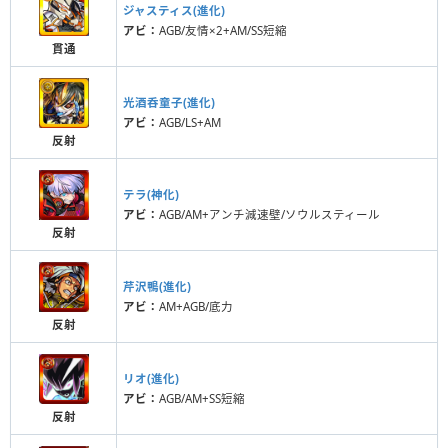
ジャスティス(進化)
アビ：
AGB/友情×2+AM/SS短縮
貫通
光酒呑童子(進化)
アビ：
AGB/LS+AM
反射
テラ(神化)
アビ：
AGB/AM+アンチ減速壁/ソウルスティール
反射
芹沢鴨(進化)
アビ：
AM+AGB/底力
反射
リオ(進化)
アビ：
AGB/AM+SS短縮
反射