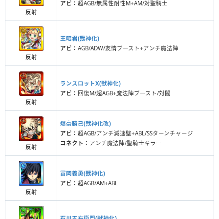
アビ：
超AGB/無属性耐性M+AM/対聖騎士
反射
王昭君(獣神化)
アビ：
AGB/ADW/友情ブースト+アンチ魔法陣
反射
ランスロットX(獣神化)
アビ：
回復M/超AGB+魔法陣ブースト/対闇
反射
爆豪勝己(獣神化改)
アビ：
超AGB/アンチ減速壁+ABL/SSターンチャージ
コネクト：
アンチ魔法陣/聖騎士キラー
反射
冨岡義勇(獣神化)
アビ：
超AGB/AM+ABL
反射
石川五右衛門(獣神化)