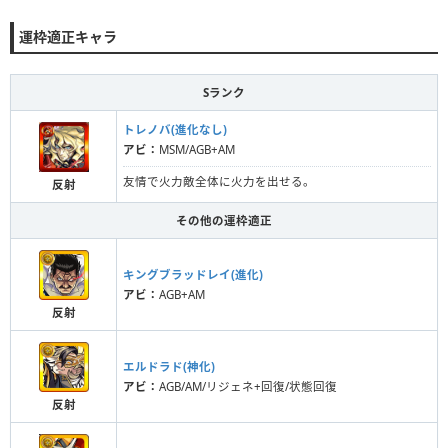
運枠適正キャラ
Sランク
トレノバ(進化なし)
アビ：
MSM/AGB+AM
友情で火力敵全体に火力を出せる。
反射
その他の運枠適正
キングブラッドレイ(進化)
アビ：
AGB+AM
反射
エルドラド(神化)
アビ：
AGB/AM/リジェネ+回復/状態回復
反射