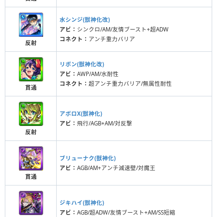
水シンジ(獣神化改)
アビ：
シンクロ/AM/友情ブースト+超ADW
コネクト：
アンチ重力バリア
反射
リボン(獣神化改)
アビ：
AWP/AM/水耐性
コネクト：
超アンチ重力バリア/無属性耐性
貫通
アポロX(獣神化)
アビ：
飛行/AGB+AM/対反撃
反射
ブリューナク(獣神化)
アビ：
AGB/AM+アンチ減速壁/対魔王
貫通
ジキハイ(獣神化)
アビ：
AGB/超ADW/友情ブースト+AM/SS短縮