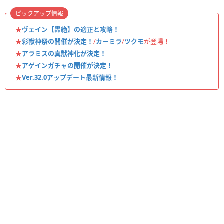
ピックアップ情報
★
ヴェイン【轟絶】の適正と攻略！
★
彩獣神祭の開催が決定！
/
カーミラ
/
ツクモ
が登場！
★
アラミスの真獣神化が決定！
★
アゲインガチャの開催が決定！
★
Ver.32.0アップデート最新情報！