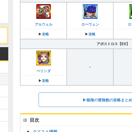
アルウェル
ローウェン
ロ
攻略
攻略
▶︎
▶︎
アポストロス【EX】
-
ベリンダ
攻略
▶︎
▶︎秘海の冒険船の攻略まと
目次
クエスト情報