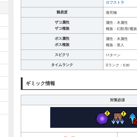
ロフストラ
難易度
激究極
ザコ属性
属性：木属性
ザコ種族
種族：幻獣/獣/魔族
ボス属性
属性：木属性
ボス種族
種族：亜人
スピクリ
11ターン
タイムランク
Sランク：5:30
ギミック情報
対策必須