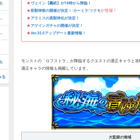
★
め
ヴェイン【轟絶】が19時から降臨！
★
/
/
が登場！
彩獣神祭の開催が決定！
カーミラ
ツクモ
めのわくわくの実｜どっちが強い？
★
アラミスの真獣神化が決定！
★
アゲインガチャの開催が決定！
る虚栄／轟絶）の攻略と適正
★
Ver.32.0アップデート最新情報！
モンストの「ロフストラ」が降臨するクエストの適正キャラと攻
め
適正キャラの情報も掲載しています。
みる
大監獄の海域