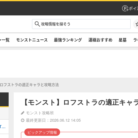
ポイ
ャ一覧
モンストニュース
最強ランキング
運極おすすめ
星墓
ラ
ロフストラの適正キャラと攻略方法
【モンスト】ロフストラの適正キャ
モンスト攻略班
最終更新日：2026.06.12 14:05
最強キャラランキングTOP30｜最新版Tier
ピックアップ情報