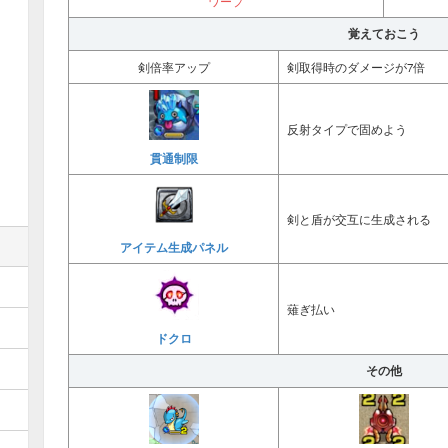
ワープ
覚えておこう
剣倍率アップ
剣取得時のダメージが7倍
反射タイプで固めよう
貫通制限
剣と盾が交互に生成される
アイテム生成パネル
薙ぎ払い
ドクロ
その他