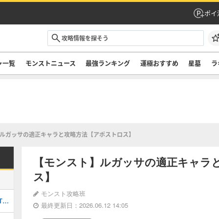
ポイ
ャ一覧
モンストニュース
最強ランキング
運極おすすめ
星墓
ラ
ルガッサの適正キャラと攻略方法【アポストロス】
【モンスト】ルガッサの適正キャラ
ス】
モンスト攻略班
最強キャラランキングTOP30｜最新版Tier
最終更新日：2026.06.12 14:05