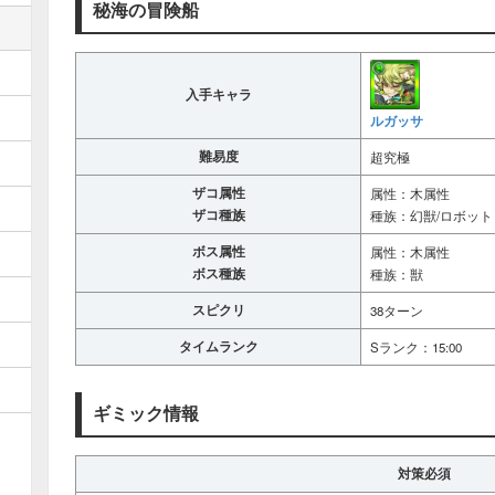
秘海の冒険船
入手キャラ
ルガッサ
難易度
超究極
ザコ属性
属性：木属性
ザコ種族
種族：幻獣/ロボット
ボス属性
属性：木属性
ボス種族
種族：獣
スピクリ
38ターン
タイムランク
Sランク：15:00
ギミック情報
対策必須