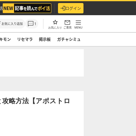
活
ログイン
1
お気に入り追加
ご意見
MENU
お気に入り
キモン
リセマラ
掲示板
ガチャシミュ
と攻略方法【アポストロ