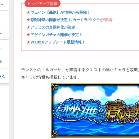
闇ノマクエを3手で高速周回する方法と編成｜ワンパン攻略
ピックアップ情報
★
ヴェイン【轟絶】が19時から降臨！
★
/
/
が登場！
彩獣神祭の開催が決定！
カーミラ
ツクモ
★
アラミスの真獣神化が決定！
めのわくわくの実｜どっちが強い？
★
アゲインガチャの開催が決定！
★
Ver.32.0アップデート最新情報！
る虚栄／轟絶）の攻略と適正
め
モンストの「ルガッサ」が降臨するクエストの適正キャラと攻略
みる
キャラの情報も掲載しています。