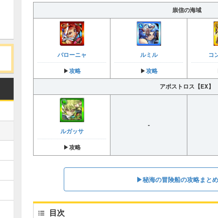
祟信の海域
バローニャ
ルミル
コ
攻略
攻略
▶︎
▶︎
アポストロス【EX】
-
ルガッサ
▶︎
攻略
▶︎秘海の冒険船の攻略まと
目次