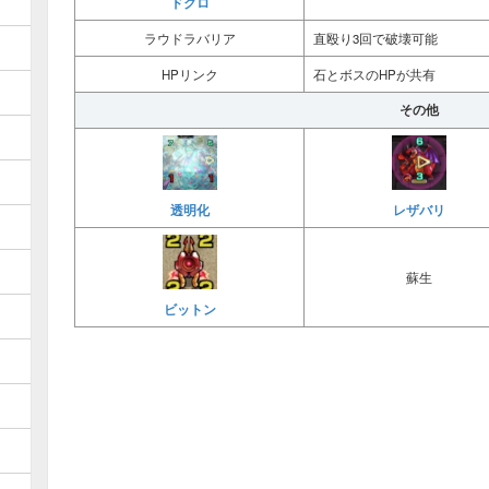
ドクロ
ラウドラバリア
直殴り3回で破壊可能
HPリンク
石とボスのHPが共有
その他
透明化
レザバリ
蘇生
ビットン