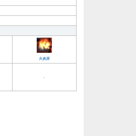
火炎床
-