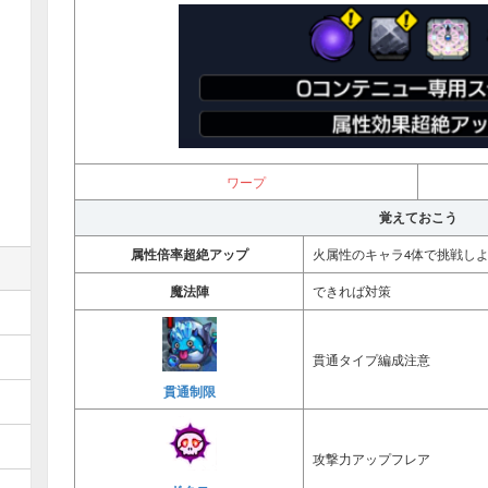
ワープ
覚えておこう
属性倍率超絶アップ
火属性のキャラ4体で挑戦し
魔法陣
できれば対策
貫通タイプ編成注意
貫通制限
攻撃力アップフレア