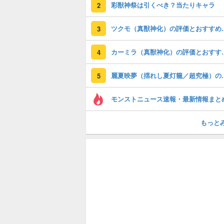
彩獣神祭は引くべき？当たりキャラ
2
ツクモ（真獣神化）
3
カーミラ（真獣神化
4
麗夏映夢（揺れし
5
モンストニュース速報・最新情報まと
もっと