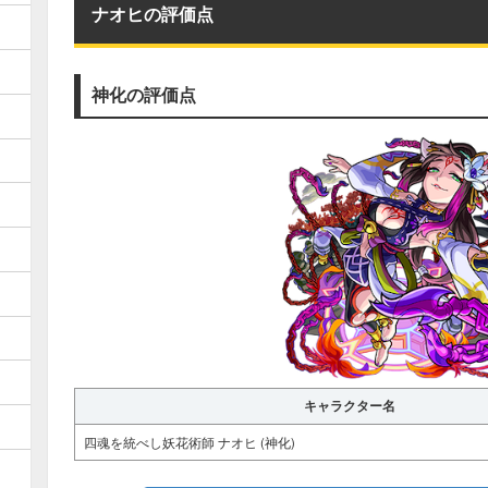
ナオヒの評価点
神化の評価点
キャラクター名
四魂を統べし妖花術師 ナオヒ (神化)