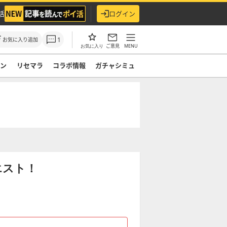
活
ログイン
1
お気に入り追加
ご意見
MENU
お気に入り
モン
リセマラ
コラボ情報
ガチャシミュ
エスト！