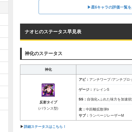
▶星6キャラの評価一覧を
ナオヒのステータス早見表
神化のステータス
神化
アビ：
アンチワープ /アンチブロ
ゲージ：
ドレインS
SS：
自強化+ふれた味方を加速状態 
反射タイプ
(バランス型)
友：
中距離拡散弾9
サブ：
ランページレーザーM
▶
詳細ステータスはこちら！