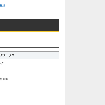
見る
ステータス
ック
(20)