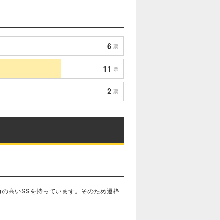
6
票
11
票
2
票
力の高いSSを持っています。そのため運枠