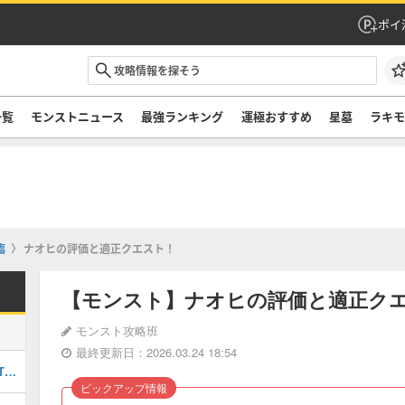
ポイ
一覧
モンストニュース
最強ランキング
運極おすすめ
星墓
ラキ
臨
ナオヒの評価と適正クエスト！
【モンスト】ナオヒの評価と適正ク
モンスト攻略班
最終更新日：2026.03.24 18:54
最強キャラランキングTOP30｜最新版Tier
ピックアップ情報