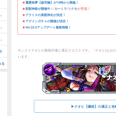
★
麗夏映夢【超究極】が19時から降臨！
★
/
/
が登場！
彩獣神祭が開催中！
カーミラ
ツクモ
の評価とおすすめのわくわくの実
★
アラミスの真獣神化が決定！
★
アゲインガチャの開催が決定！
）の評価とおすすめのわくわくの実
★
Ver.32.0アップデート最新情報！
夏灯籠／超究極）の攻略と適正
モンストナオヒの最新評価と適正クエストです。「ナオヒ(なおひ
め
います。
みる
▶︎ナオヒ【爆絶】の適正と攻