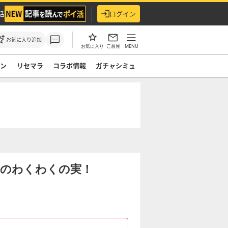
活
ログイン
お気に入り追加
ご意見
MENU
お気に入り
モン
リセマラ
コラボ情報
ガチャシミュ
正のわくわくの実！