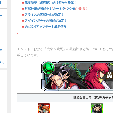
★
最強キャラランキングTOP30｜最新版Tier
麗夏映夢【超究極】が19時から降臨！
★
/
/
が登場！
彩獣神祭が開催中！
カーミラ
ツクモ
の評価とおすすめのわくわくの実
★
アラミスの真獣神化が決定！
★
アゲインガチャの開催が決定！
）の評価とおすすめのわくわくの実
★
Ver.32.0アップデート最新情報！
夏灯籠／超究極）の攻略と適正
モンストにおける「黄泉＆蔵馬」の最新評価と適正のわくわくの
め
載しています。
みる
幽遊白書コラボ第2弾ガチャ