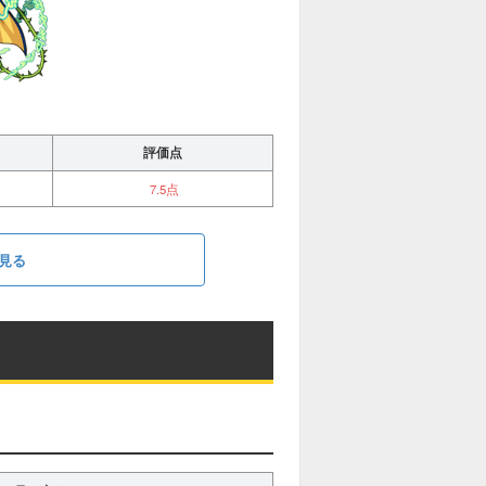
評価点
7.5点
見る