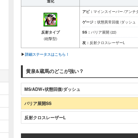
進化
アビ：
マインスイーパー /アンチ
ゲージ：
状態異常回復 /ダッシュ
反射タイプ
SS：
バリア展開 (22)
(砲撃型)
友：
反射クロスレーザーL
▶
詳細ステータスはこちら！
黄泉&蔵馬のどこが強い？
MS/ADW+状態回復/ダッシュ
バリア展開SS
反射クロスレーザーL