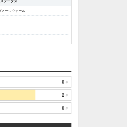
ステータス
ダメージウォール
0
票
2
票
0
票