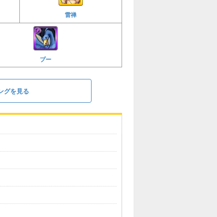
雷禅
プー
ングを見る