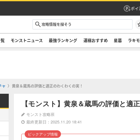
ポイ
一覧
モンストニュース
最強ランキング
運極おすすめ
星墓
ラキ
チャ
黄泉＆蔵馬の評価と適正のわくわくの実！
【モンスト】黄泉＆蔵馬の評価と適
モンスト攻略班
最終更新日：2025.11.20 18:41
ピックアップ情報