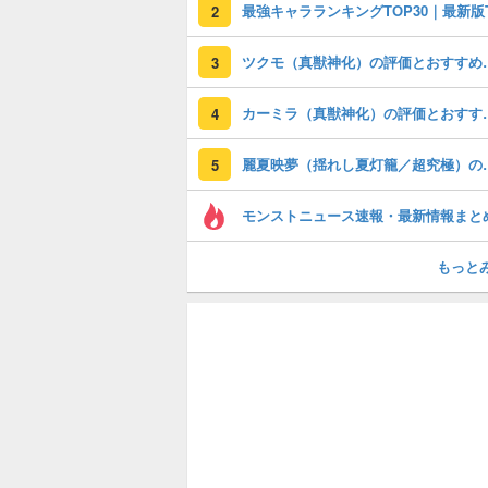
2
ツクモ（真獣神化）
3
カーミラ（真獣神化
4
麗夏映夢（揺れし
5
モンストニュース速報・最新情報まと
もっと