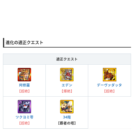
進化の適正クエスト
適正クエスト
エデン
阿修羅
デーヴァダッタ
【爆絶】
【超絶】
【超絶】
ツクヨミ零
34階
【超絶】
【覇者の塔】