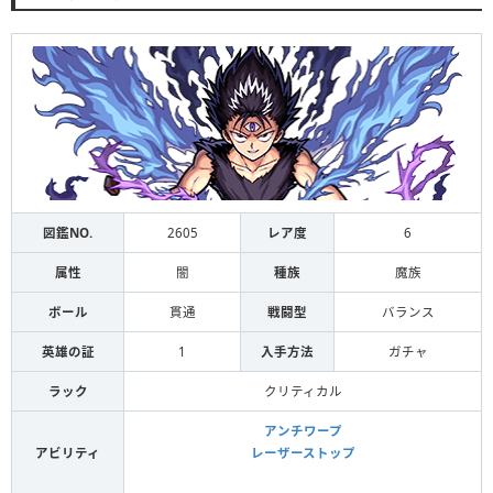
図鑑NO.
2605
レア度
6
属性
闇
種族
魔族
ボール
貫通
戦闘型
バランス
英雄の証
1
入手方法
ガチャ
ラック
クリティカル
アンチワープ
アビリティ
レーザーストップ