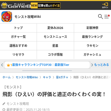
モンスト攻略Wiki
トップ
夏休み2026
彩獣神祭
ガチャ一覧
モンストニュース
最強ランキング
運極おすすめ
星墓
ラキモン
リセマラ
コラボ情報
ガチャシミュ
最強キャラランキングTOP30｜最新版Tier
もっとみる
彩獣神祭
1
2
ホーム
モンスト攻略Wiki
キャラ
星6ガチャ
飛影（ひえい）の評価と適正
【モンスト】
飛影（ひえい）の評価と適正のわくわくの実！
モンスト攻略班
最終更新日：2025.11.20 18:15