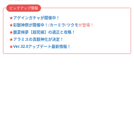
ピックアップ情報
★
アゲインガチャが開催中！
★
彩獣神祭が開催中！
/
カーミラ
/
ツクモ
が登場！
★
麗夏映夢【超究極】の適正と攻略！
★
アラミスの真獣神化が決定！
★
Ver.32.0アップデート最新情報！