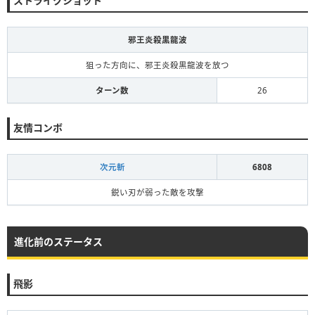
ストライクショット
邪王炎殺黒龍波
狙った方向に、邪王炎殺黒龍波を放つ
ターン数
26
友情コンボ
次元斬
6808
鋭い刃が弱った敵を攻撃
進化前のステータス
飛影