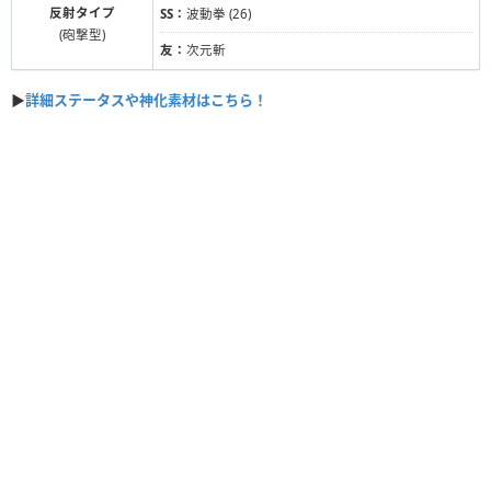
反射タイプ
SS：
波動拳 (26)
(砲撃型)
友：
次元斬
▶
詳細ステータスや神化素材はこちら！