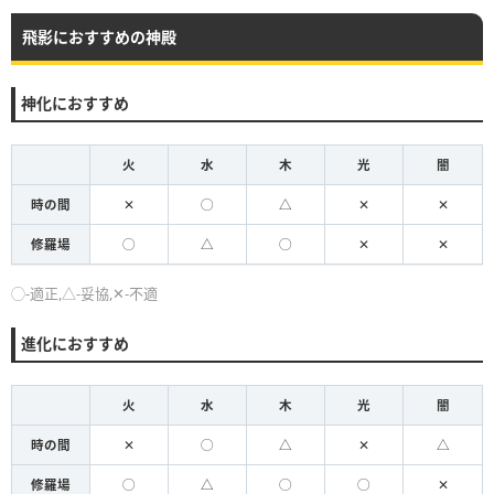
飛影におすすめの神殿
神化におすすめ
火
水
木
光
闇
時の間
✕
◯
△
✕
✕
修羅場
◯
△
◯
✕
✕
◯-適正,△-妥協,✕-不適
進化におすすめ
火
水
木
光
闇
時の間
✕
◯
△
✕
△
修羅場
◯
△
◯
◯
✕