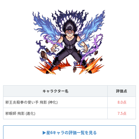
キャラクター名
評価点
邪王炎殺拳の使い手 飛影 (神化)
8.0点
邪眼師 飛影 (進化)
7.5点
▶星6キャラの評価一覧を見る