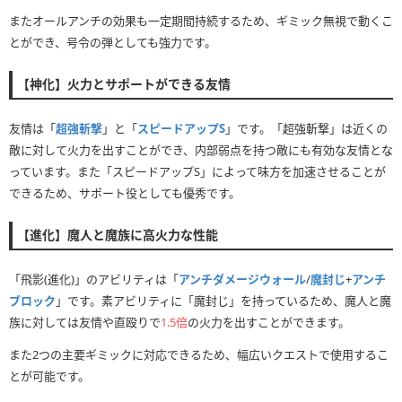
またオールアンチの効果も一定期間持続するため、ギミック無視で動くこ
とができ、号令の弾としても強力です。
【神化】火力とサポートができる友情
友情は「
超強斬撃
」と「
スピードアップS
」です。「超強斬撃」は近くの
敵に対して火力を出すことができ、内部弱点を持つ敵にも有効な友情とな
っています。また「スピードアップS」によって味方を加速させることが
できるため、サポート役としても優秀です。
【進化】魔人と魔族に高火力な性能
「飛影(進化)」のアビリティは「
アンチダメージウォール
/
魔封じ
+
アンチ
ブロック
」です。素アビリティに「魔封じ」を持っているため、魔人と魔
族に対しては友情や直殴りで
1.5倍
の火力を出すことができます。
また2つの主要ギミックに対応できるため、幅広いクエストで使用するこ
とが可能です。