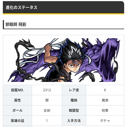
進化のステータス
邪眼師 飛影
図鑑NO.
2312
レア度
6
属性
闇
種族
魔族
ボール
反射
戦闘型
砲撃
英雄の証
1
入手方法
ガチャ