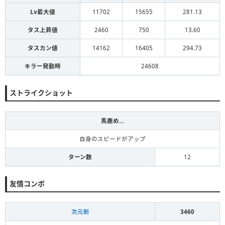
Lv最大値
11702
15655
281.13
タス上昇値
2460
750
13.60
タスカン値
14162
16405
294.73
キラー発動時
24608
ストライクショット
馬鹿め…
自身のスピードがアップ
ターン数
12
友情コンボ
次元斬
3460