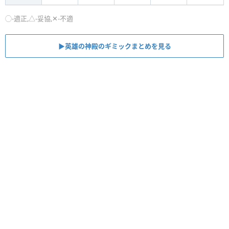
◯-適正,△-妥協,✕-不適
▶英雄の神殿のギミックまとめを見る