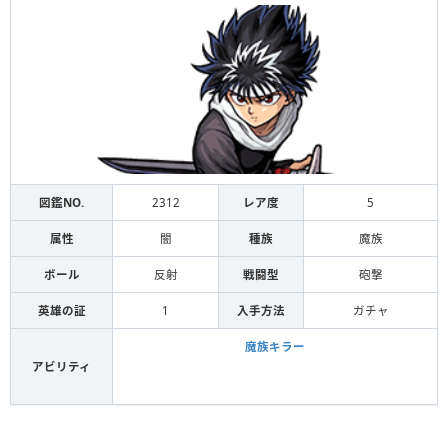
図鑑NO.
2312
レア度
5
属性
闇
種族
魔族
ボール
反射
戦闘型
砲撃
英雄の証
1
入手方法
ガチャ
魔族キラー
アビリティ