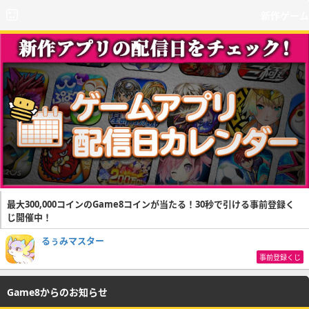
新作ゲーム
最大300,000コインのGame8コインが当たる！30秒で引ける事前登録く
じ開催中！
るぅみマスター
事前登録くじ
Game8からのお知らせ