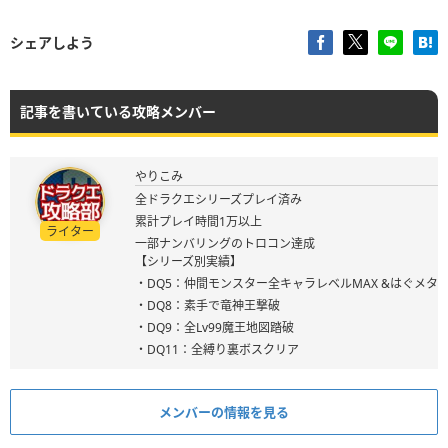
シェアしよう
記事を書いている攻略メンバー
やりこみ
全ドラクエシリーズプレイ済み
累計プレイ時間1万以上
ライター
一部ナンバリングのトロコン達成
【シリーズ別実績】
・DQ5：仲間モンスター全キャラレベルMAX &はぐメタ
・DQ8：素手で竜神王撃破
・DQ9：全Lv99魔王地図踏破
・DQ11：全縛り裏ボスクリア
メンバーの情報を見る