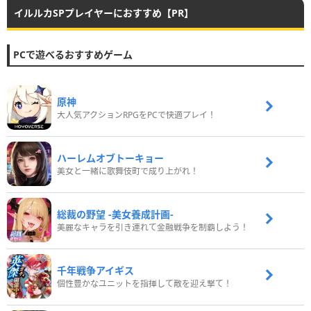
イルルカSPプレイヤーにおすすめ【PR】
PCで遊べるおすすめゲーム
原神
大人気アクションRPGをPCで快適プレイ！
ハーレムオブトーキョー
美女と一緒に歌舞伎町で成り上がれ！
総裁の野望 -美女養成計画-
美麗なキャラを引き連れて金融戦争を制覇しよう！
千年戦争アイギス
個性豊かなユニットを指揮して敵を迎え撃て！