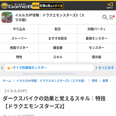
イルルカSP攻略｜ドラクエモンスターズ2（ス
マホ版）
やり込み
配合
対戦パーティ
ストーリー
おすすめ配合
最強モンスター
他国マスター
錬金鍵
モンスター
特性
スキル
掲示板
サイズ別最強モンスター
もっとみる
ストーリ
1
2
ホーム
イルルカSP攻略｜ドラクエモンスターズ2（スマホ版）
特技
斬撃
【イルルカSP】
ダークスパイクの効果と覚えるスキル｜特技
【ドラクエモンスターズ2】