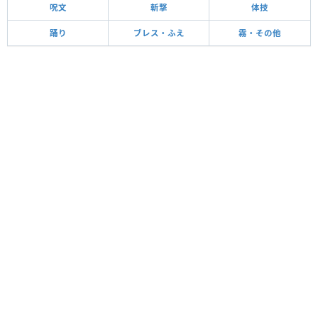
呪文
斬撃
体技
踊り
ブレス・ふえ
霧・その他