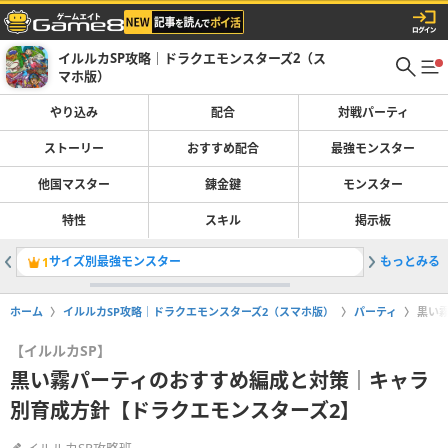
イルルカSP攻略｜ドラクエモンスターズ2（ス
マホ版）
やり込み
配合
対戦パーティ
ストーリー
おすすめ配合
最強モンスター
他国マスター
錬金鍵
モンスター
特性
スキル
掲示板
サイズ別最強モンスター
もっとみる
天空の世
1
2
ホーム
イルルカSP攻略｜ドラクエモンスターズ2（スマホ版）
パーティ
黒い
【イルルカSP】
黒い霧パーティのおすすめ編成と対策｜キャラ
別育成方針【ドラクエモンスターズ2】