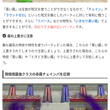
「黒い霧」は全員が呪文を使うことができなくなるので、「
チェイン
」や
「
ラウンドゼロ
」といった呪文を軸としたパーティに対して有利に戦うこ
とができます。さらに「
リバース
」などの特性も「
いきなり黒い霧
」で上
書きすることができ、
対応できる幅が広いパーティ
です。
霧の上書きに注意
敵も霧系の特技や特性を使うパーティだった場合、こちらの「黒い霧」が
上書きされてしまうので注意しましょう。上書きされた場合は、こちらの
特技「黒い霧」や「ときどき黒い霧」でさらに上書きして対処しましょ
う。
現環境最強クラスの赤霧チェインパを圧倒