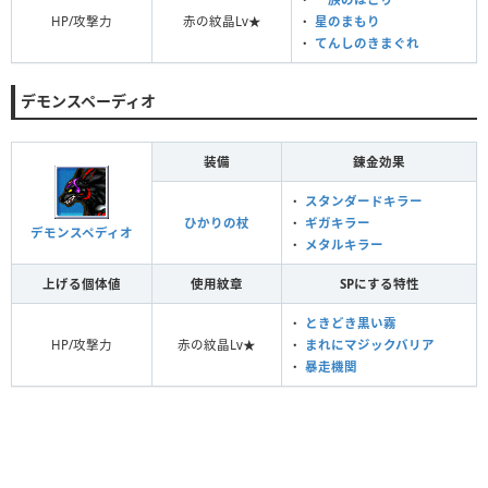
HP/攻撃力
赤の紋晶Lv★
・
星のまもり
・
てんしのきまぐれ
デモンスペーディオ
装備
錬金効果
・
スタンダードキラー
ひかりの杖
・
ギガキラー
デモンスペディオ
・
メタルキラー
上げる個体値
使用紋章
SPにする特性
・
ときどき黒い霧
HP/攻撃力
赤の紋晶Lv★
・
まれにマジックバリア
・
暴走機関