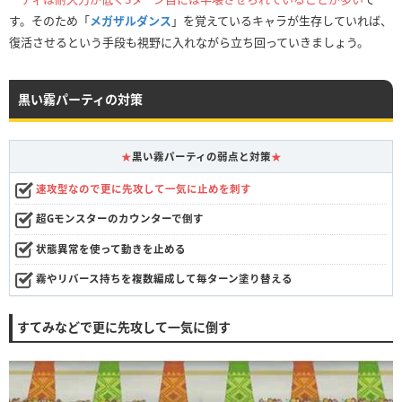
す。そのため「
メガザルダンス
」を覚えているキャラが生存していれば、
復活させるという手段も視野に入れながら立ち回っていきましょう。
黒い霧パーティの対策
★
黒い霧パーティの弱点と対策
★
速攻型なので更に先攻して一気に止めを刺す
超Gモンスターのカウンターで倒す
状態異常を使って動きを止める
霧やリバース持ちを複数編成して毎ターン塗り替える
すてみなどで更に先攻して一気に倒す