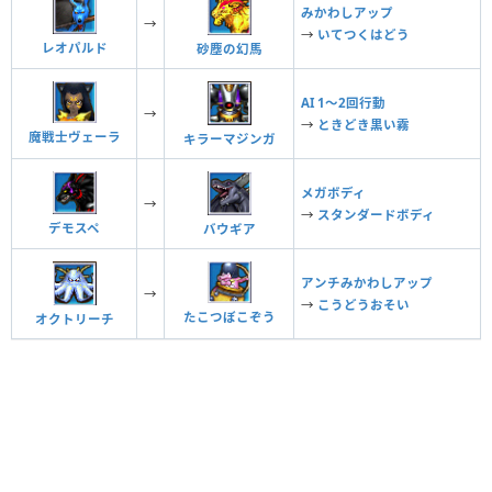
みかわしアップ
→
→
いてつくはどう
レオパルド
砂塵の幻馬
AI 1〜2回行動
→
→
ときどき黒い霧
魔戦士ヴェーラ
キラーマジンガ
メガボディ
→
→
スタンダードボディ
デモスペ
バウギア
アンチみかわしアップ
→
→
こうどうおそい
たこつぼこぞう
オクトリーチ