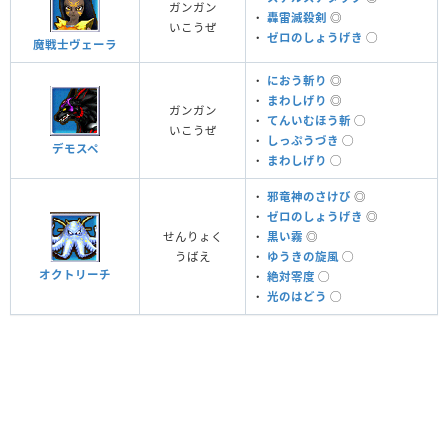
ガンガン
・
轟雷滅殺剣
◎
いこうぜ
・
ゼロのしょうげき
◯
魔戦士ヴェーラ
・
におう斬り
◎
・
まわしげり
◎
ガンガン
・
てんいむほう斬
◯
いこうぜ
・
しっぷうづき
◯
デモスペ
・
まわしげり
◯
・
邪竜神のさけび
◎
・
ゼロのしょうげき
◎
せんりょく
・
黒い霧
◎
うばえ
・
ゆうきの旋風
◯
オクトリーチ
・
絶対零度
◯
・
光のはどう
◯