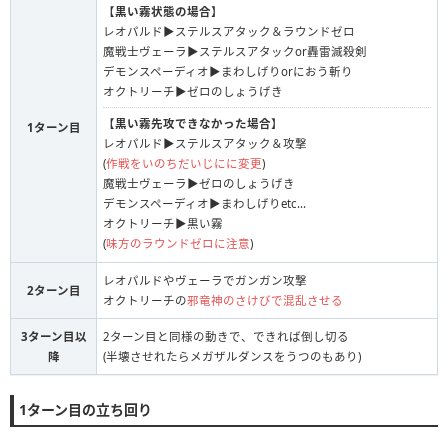
【
黒い霧状態の場合
】
レオパルド▶︎ステルスアタック＆ラウンドゼロ
魔戦士ヴェーラ▶︎ステルスアタックor轟雷滅殺剣
デモンスペーディオ▶︎まわしげりorにおう斬り
オクトリーチ▶︎ゼロのしょうげき
【
黒い霧先攻できなかった場合
】
1ターン目
レオパルド▶︎ステルスアタック＆攻撃
(
作戦をいのちだいじにに変更
)
魔戦士ヴェーラ▶︎ゼロのしょうげき
デモンスペーディオ▶︎まわしげりetc…
オクトリーチ▶︎黒い霧
(
味方のラウンドゼロに注意
)
レオパルドやヴェーラでガンガン攻撃
2ターン目
オクトリーチの
邪竜神のさけびで混乱させる
3ターン目以
2ターン目と同様の動きで、できれば倒し切る
降
(半壊させれたらメガザルダンスをうつのもあり)
1ターン目の立ち回り