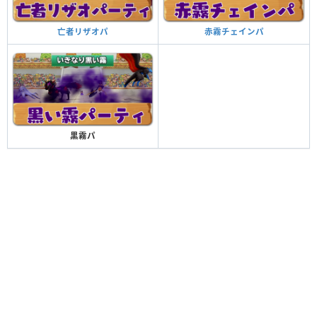
亡者リザオパ
赤霧チェインパ
黒霧パ