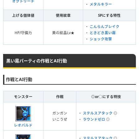
オクトリーチ
・
メタルキラー
上げる個体値
使用紋章
SPにする特性
・
こんらんブレイク
HP/守備力
黄の紋晶Lv★
・
ときどき黒い霧
・
ショック攻撃
黒い霧パーティの作戦とAI行動
作戦とAI行動
モンスター
作戦
◎or◯にする特技
ガンガン
・
ステルスアタック
◎
いこうぜ
・
ラウンドゼロ
◎
レオパルド
・
ステルスアタック
◎