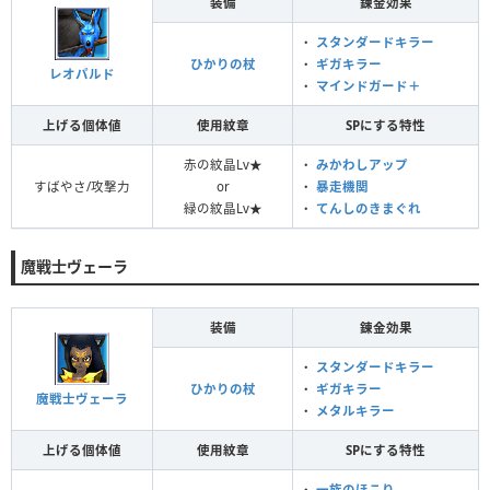
装備
錬金効果
・
スタンダードキラー
ひかりの杖
・
ギガキラー
レオパルド
・
マインドガード＋
上げる個体値
使用紋章
SPにする特性
赤の紋晶Lv★
・
みかわしアップ
すばやさ/攻撃力
or
・
暴走機関
緑の紋晶Lv★
・
てんしのきまぐれ
魔戦士ヴェーラ
装備
錬金効果
・
スタンダードキラー
ひかりの杖
・
ギガキラー
魔戦士ヴェーラ
・
メタルキラー
上げる個体値
使用紋章
SPにする特性
・
一族のほこり