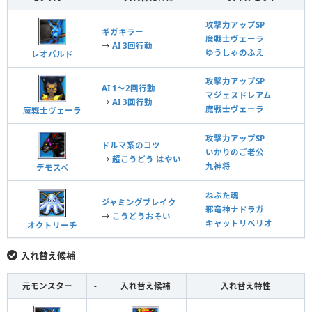
攻撃力アップSP
ギガキラー
魔戦士ヴェーラ
→
AI 3回行動
ゆうしゃのふえ
レオパルド
攻撃力アップSP
AI 1〜2回行動
マジェスドレアム
→
AI 3回行動
魔戦士ヴェーラ
魔戦士ヴェーラ
攻撃力アップSP
ドルマ系のコツ
いかりのご老公
→
超こうどう はやい
九神将
デモスペ
ねぶた魂
ジャミングブレイク
邪竜神ナドラガ
→
こうどうおそい
キャットリベリオ
オクトリーチ
入れ替え候補
元モンスター
-
入れ替え候補
入れ替え特性