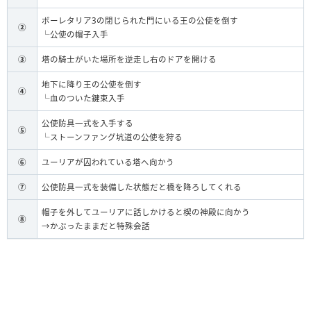
ボーレタリア3の閉じられた門にいる王の公使を倒す
②
└公使の帽子入手
③
塔の騎士がいた場所を逆走し右のドアを開ける
地下に降り王の公使を倒す
④
└血のついた鍵束入手
公使防具一式を入手する
⑤
└ストーンファング坑道の公使を狩る
⑥
ユーリアが囚われている塔へ向かう
⑦
公使防具一式を装備した状態だと橋を降ろしてくれる
帽子を外してユーリアに話しかけると楔の神殿に向かう
⑧
→かぶったままだと特殊会話