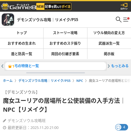
デモンズソウル攻略｜リメイク/PS5
トップ
ストーリー攻略
ソウル傾向の変え方
おすすめの生まれ
おすすめのステ振り
武器派生一覧
盾と防具一覧
周回の引継ぎ要素
掲示板
弓の特徴と一覧
もっとみる
ユニーク
1
2
ホーム
デモンズソウル攻略｜リメイク/PS5
NPC
魔女ユーリアの居場所と公使
【デモンズソウル】
魔女ユーリアの居場所と公使装備の入手方法｜
NPC【リメイク】
デモンズソウル攻略班
4
最終更新日：2025.11.20 21:00