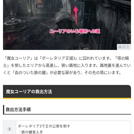
拡大
「魔女ユーリア」は「ボーレタリア王城3」に囚われています。「塔の騎
士」を倒したエリアから直進し、狭い路地に入ります。路地裏を進んでい
くと「血のついた鉄の鍵」が必要な扉があり、その先の塔にいます。
魔女ユーリアの救出方法
救出方法手順
ボーレタリア3で王の公使を倒す
①
└鉄の鍵束入手