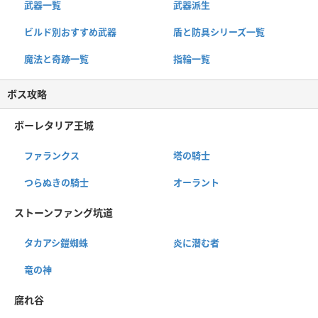
武器一覧
武器派生
ビルド別おすすめ武器
盾と防具シリーズ一覧
魔法と奇跡一覧
指輪一覧
ボス攻略
ボーレタリア王城
ファランクス
塔の騎士
つらぬきの騎士
オーラント
ストーンファング坑道
タカアシ鎧蜘蛛
炎に潜む者
竜の神
腐れ谷