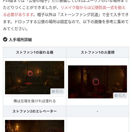
PS3版までは「公使の帽子」だけ装備していればユーリアのいる場所まで
たどりつくことができましたが、
リメイク版からは公使防具一式を揃え
る必要があります
。帽子以外は「ストーンファング坑道」で全て入手でき
ます。ドロップする公使の場所は固定なので、以下の画像を参考に集めて
みてください。
入手場所詳細
ストファン1の崩れる橋
ストファン1の火薬樽
拡大
拡大
橋は左端を抜ければ渡れる
ストファン2のエレベーター
-