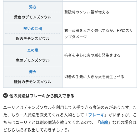
渇き
撃破時のソウル量が増える
黄色のデモンズソウル
呪いの武器
右手武器を大きく強化するが、HPにスリ
ップダメージ
銀のデモンズソウル
炎の嵐
術者を中心に炎の嵐を発生させる
竜のデモンズソウル
発火
術者の手元に大きな炎を発生させる
硬質のデモンズソウル
他の魔法はフレーキから購入できる
ユーリアはデモンズソウルを利用して入手できる魔法のみがあります。ま
た、もう一人魔法を教えてくれる人物として「
フレーキ
」がいますが、こ
ちらはユーリアとは別の魔法を教えてくれるので、「
純魔
」などの場合は
どちらも必ず救出しておきましょう。