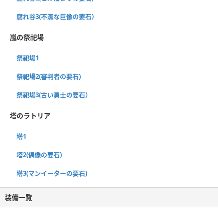
腐れ谷3(不潔な巨像の要石）
嵐の祭祀場
祭祀場1
祭祀場2(審判者の要石)
祭祀場3(古い勇士の要石）
塔のラトリア
塔1
塔2(偶像の要石)
塔3(マンイーターの要石)
装備一覧