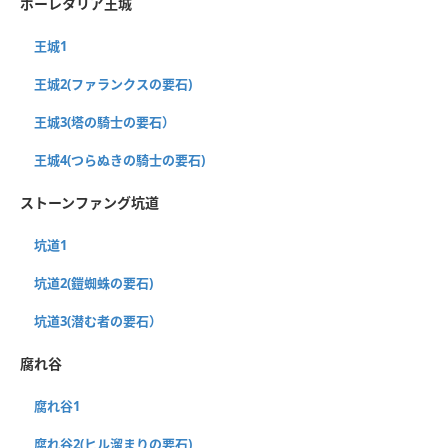
ボーレタリア王城
王城1
王城2(ファランクスの要石)
王城3(塔の騎士の要石）
王城4(つらぬきの騎士の要石)
ストーンファング坑道
坑道1
坑道2(鎧蜘蛛の要石)
坑道3(潜む者の要石）
腐れ谷
腐れ谷1
腐れ谷2(ヒル溜まりの要石)