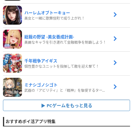
ハーレムオブトーキョー
美女と一緒に歌舞伎町で成り上がれ！
総裁の野望 -美女養成計画-
美麗なキャラを引き連れて金融戦争を制覇しよう！
千年戦争アイギス
個性豊かなユニットを指揮して敵を迎え撃て！
ミナシゴノシゴト
武器の『アビリティ』と『戦神』を駆使するターン制コマンドバトルRPG！
PCゲームをもっと見る
おすすめポイ活アプリ特集