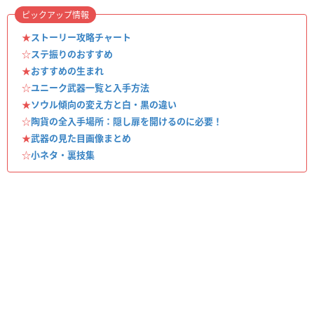
ピックアップ情報
★
ストーリー攻略チャート
☆
ステ振りのおすすめ
★
おすすめの生まれ
☆
ユニーク武器一覧と入手方法
★
ソウル傾向の変え方と白・黒の違い
☆
陶貨の全入手場所：隠し扉を開けるのに必要！
★
武器の見た目画像まとめ
☆
小ネタ・裏技集