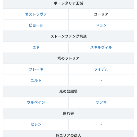
ボーレタリア王城
オストラヴァ
ユーリア
ビヨール
ドラン
ストーンファング坑道
エド
スキルヴィル
塔のラトリア
フレーキ
ライデル
ユルト
-
嵐の祭祀場
ウルベイン
サツキ
腐れ谷
セレン
-
各エリアの商人