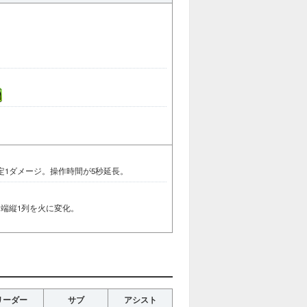
定1ダメージ。操作時間が5秒延長。
端縦1列を火に変化。
リーダー
サブ
アシスト