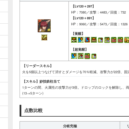
【Lv120＋297】
HP：7080／攻撃：4483／回復：732
【Lv120＋891】
HP：9060／攻撃：5473／回復：1326
【覚醒】
【超覚醒】
【リーダースキル】
火を5個以上つなげて消すとダメージを70％軽減、攻撃力が22倍、固
【スキル】
妙技鉄柱当て
1ターンの間、火属性の攻撃力が3倍。ドロップのロックを解除し、両
(13→5ターン)
点数比較
分岐究極