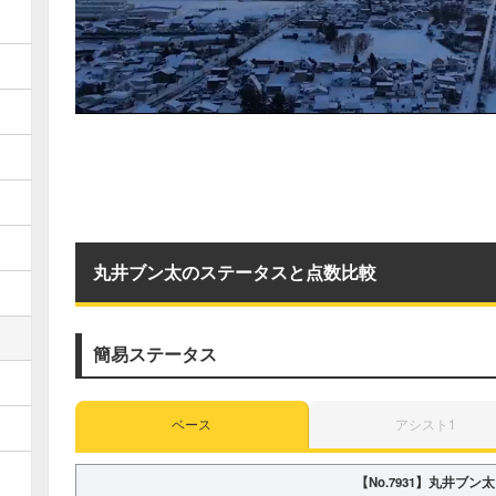
丸井ブン太のステータスと点数比較
簡易ステータス
ベース
アシスト1
【No.7931】
丸井ブン太