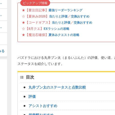
キング！夏休みガチャの評価掲載
ピックアップ情報
★【要注目記事】
最強リーダーランキング
と当たり・どれを引くべき？
☆【夏休み2026】
／
当たりと評価
交換おすすめ
★【コードギアス】
／
当たりと評価
交換おすすめ
ボの当たりと評価・引くべき？
☆【8月クエ】
EXラッシュの攻略
★【魔法石確保】
夏休みクエストの攻略
みる
パズドラにおける丸井ブン太（まるいぶんた）の評価、使い道、
ステータスを紹介しています。
目次
丸井ブン太のステータスと点数比較
評価
アシストおすすめ
超覚醒おすすめ