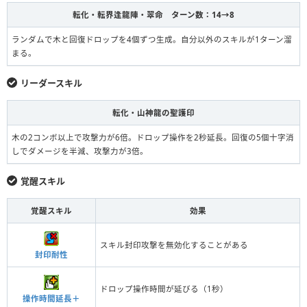
転化・転界逢龍陣・翠命 ターン数：14→8
ランダムで木と回復ドロップを4個ずつ生成。自分以外のスキルが1ターン溜
まる。
リーダースキル
転化・山神龍の聖護印
木の2コンボ以上で攻撃力が6倍。ドロップ操作を2秒延長。回復の5個十字消
しでダメージを半減、攻撃力が3倍。
覚醒スキル
覚醒スキル
効果
スキル封印攻撃を無効化することがある
封印耐性
ドロップ操作時間が延びる（1秒）
操作時間延長＋