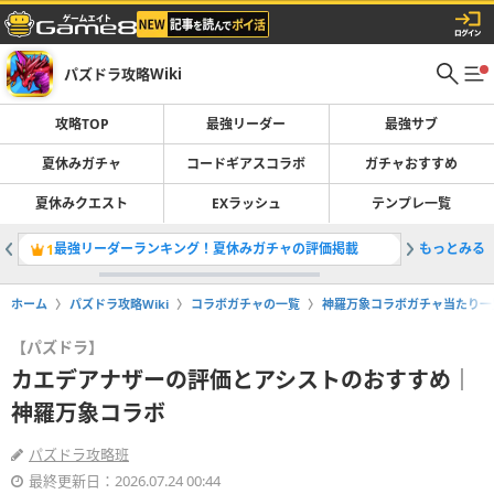
パズドラ攻略Wiki
攻略TOP
最強リーダー
最強サブ
夏休みガチャ
コードギアスコラボ
ガチャおすすめ
夏休みクエスト
EXラッシュ
テンプレ一覧
最強リーダーランキング！夏休みガチャの評価掲載
もっとみる
夏休みガ
1
2
ホーム
パズドラ攻略Wiki
コラボガチャの一覧
神羅万象コラボガチャ当たり一
【パズドラ】
カエデアナザーの評価とアシストのおすすめ｜
神羅万象コラボ
パズドラ攻略班
最終更新日：2026.07.24 00:44