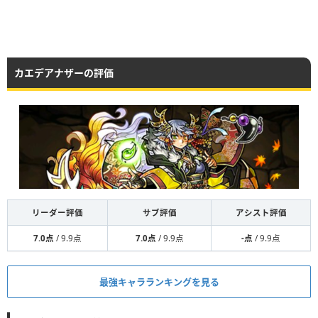
カエデアナザーの評価
リーダー評価
サブ評価
アシスト評価
7.0点
/ 9.9点
7.0点
/ 9.9点
-点
/ 9.9点
最強キャラランキングを見る