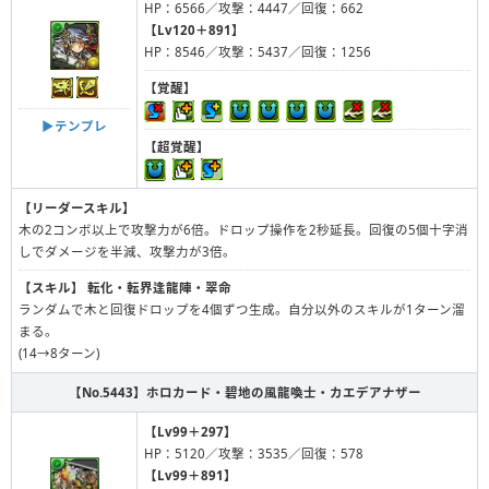
HP：6566／攻撃：4447／回復：662
【Lv120＋891】
HP：8546／攻撃：5437／回復：1256
【覚醒】
▶︎テンプレ
【超覚醒】
【リーダースキル】
木の2コンボ以上で攻撃力が6倍。ドロップ操作を2秒延長。回復の5個十字消
しでダメージを半減、攻撃力が3倍。
【スキル】
転化・転界逢龍陣・翠命
ランダムで木と回復ドロップを4個ずつ生成。自分以外のスキルが1ターン溜
まる。
(14→8ターン)
【No.5443】
ホロカード・碧地の風龍喚士・カエデアナザー
【Lv99＋297】
HP：5120／攻撃：3535／回復：578
【Lv99＋891】