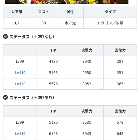
レア度
コスト
属性
タイプ
★7
39
木／光
ドラゴン／攻撃
ステータス（＋297なし）
HP
攻撃力
回復力
Lv99
4130
3040
281
Lv110
5163
2550
351
Lv120
5576
3952
365
ステータス（＋297あり）
HP
攻撃力
回復力
Lv99
5120
3535
578
Lv110
6153
3045
648