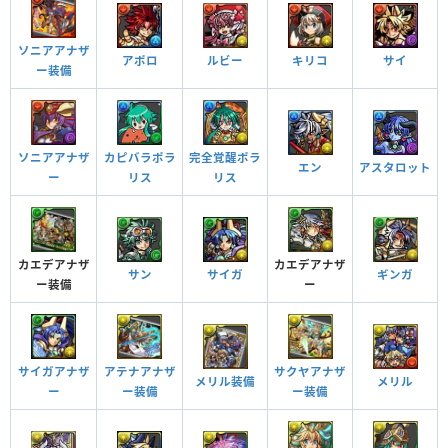
ソニアアナザ
アポロ
ルビー
キリコ
サイ
ー装備
ソニアアナザ
完全覚醒ポラ
カピバラポラ
エン
アスタロット
ー
リス
リス
カエデアナザ
カエデアナザ
サン
サイガ
ギンガ
ー装備
ー
サイガアナザ
アテナアナザ
サクヤアナザ
メリル装備
メリル
ー
ー装備
ー装備