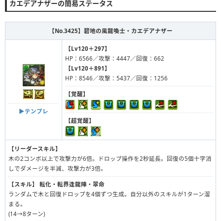
カエデアナザーの簡易ステータス
【No.3425】
碧地の風龍喚士・カエデアナザー
【Lv120＋297】
HP：6566／攻撃：4447／回復：662
【Lv120＋891】
HP：8546／攻撃：5437／回復：1256
【覚醒】
▶︎テンプレ
【超覚醒】
【リーダースキル】
木の2コンボ以上で攻撃力が6倍。ドロップ操作を2秒延長。回復の5個十字消
しでダメージを半減、攻撃力が3倍。
【スキル】
転化・転界逢龍陣・翠命
ランダムで木と回復ドロップを4個ずつ生成。自分以外のスキルが1ターン溜
まる。
(14→8ターン)