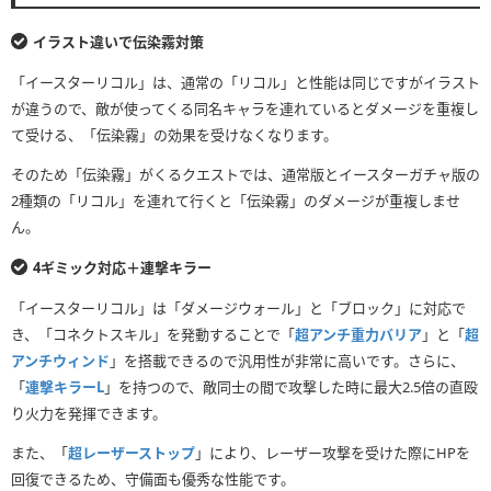
イラスト違いで伝染霧対策
「イースターリコル」は、通常の「リコル」と性能は同じですがイラスト
が違うので、敵が使ってくる同名キャラを連れているとダメージを重複し
て受ける、「伝染霧」の効果を受けなくなります。
そのため「伝染霧」がくるクエストでは、通常版とイースターガチャ版の
2種類の「リコル」を連れて行くと「伝染霧」のダメージが重複しませ
ん。
4ギミック対応＋連撃キラー
「イースターリコル」は「ダメージウォール」と「ブロック」に対応で
き、「コネクトスキル」を発動することで「
超アンチ重力バリア
」と「
超
アンチウィンド
」を搭載できるので汎用性が非常に高いです。さらに、
「
連撃キラーL
」を持つので、敵同士の間で攻撃した時に最大2.5倍の直殴
り火力を発揮できます。
また、「
超レーザーストップ
」により、レーザー攻撃を受けた際にHPを
回復できるため、守備面も優秀な性能です。