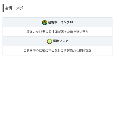
友情コンボ
超絶ホーミング18
超強力な18発の属性弾が弱った敵を狙い撃ち
超絶フレア
自身を中心に稀にマヒを起こす超強力な範囲攻撃