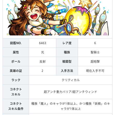
図鑑NO.
6463
レア度
6
属性
光
種族
聖騎士
ボール
反射
戦闘型
超砲撃
英雄の証
2
入手方法
現在入手不可
ラック
クリティカル
コネクト
超アンチ重力バリア/超アンチウィンド
スキル
コネクト
種族「魔人」のキャラが1体以上、かつ種族「妖精」のキ
スキル条件
ャラが1体以上