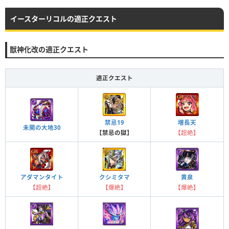
イースターリコルの適正クエスト
獣神化改の適正クエスト
適正クエスト
禁忌19
増長天
未開の大地30
【禁忌の獄】
【超絶】
黄泉
アダマンタイト
クシミタマ
【爆絶】
【超絶】
【爆絶】