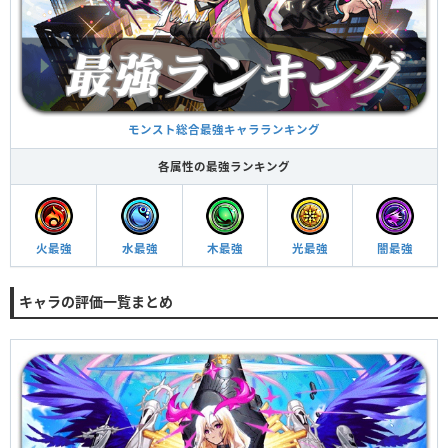
モンスト総合最強キャラランキング
各属性の最強ランキング
火最強
水最強
木最強
光最強
闇最強
キャラの評価一覧まとめ