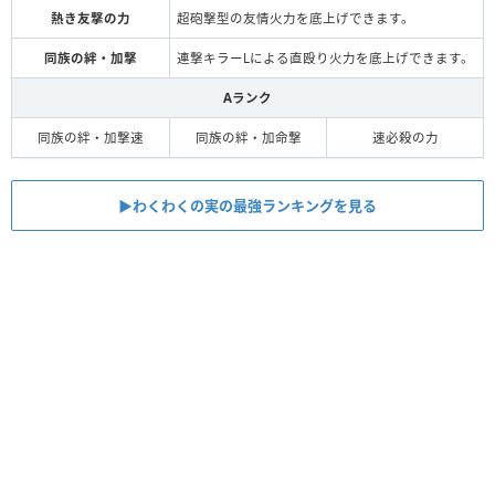
熱き友撃の力
超砲撃型の友情火力を底上げできます。
同族の絆・加撃
連撃キラーLによる直殴り火力を底上げできます。
Aランク
同族の絆・加撃速
同族の絆・加命撃
速必殺の力
▶︎わくわくの実の最強ランキングを見る