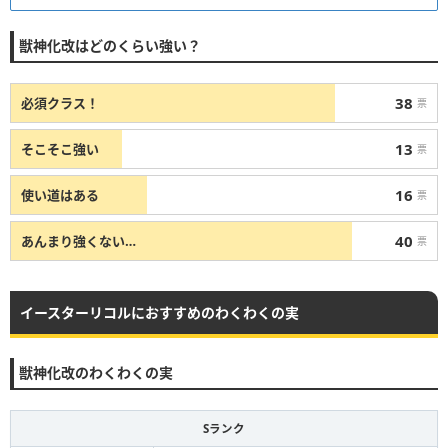
獣神化
ステータス
獣神化改はどのくらい強い？
アビ：
アンチウィンド /レーザーストップ
ゲージ：
アンチブロック /魔王キラーL
38
必須クラス！
票
SS：
乱打+レーザー (8+12)
反射タイプ
13
そこそこ強い
票
(砲撃型)
友：
超強ホーミング8
サブ：
超強フレア
16
使い道はある
票
40
あんまり強くない…
票
イースターリコルにおすすめのわくわくの実
獣神化改のわくわくの実
Sランク