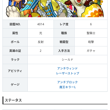
図鑑NO.
4014
レア度
6
属性
光
種族
聖騎士
ボール
反射
戦闘型
砲撃
英雄の証
2
入手方法
ガチャ
ラック
シールド
アンチウィンド
アビリティ
レーザーストップ
アンチブロック
ゲージ
魔王キラーL
ステータス