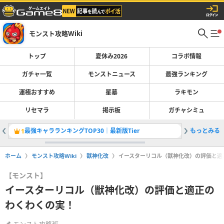
モンスト攻略Wiki
トップ
夏休み2026
コラボ情報
ガチャ一覧
モンストニュース
最強ランキング
運極おすすめ
星墓
ラキモン
リセマラ
掲示板
ガチャシミュ
最強キャラランキングTOP30｜最新版Tier
もっとみる
運極おす
1
2
ホーム
モンスト攻略Wiki
獣神化改
イースターリコル（獣神化改）の評価と適
【モンスト】
イースターリコル（獣神化改）の評価と適正の
わくわくの実！