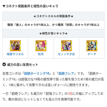
▼コネクト発動条件と相性の良いキャラ
★コネクトスキルの発動条件★
種族「魔人」のキャラが1体以上、かつ種族「妖精」のキャラが1体以上
★相性が良いキャラ★
地獄ウリエル
牡丹
モノノケ少女
ゲーテ
威力の高い友情セット
友情コンボは「
超絶ホーミング18
」と「
超絶フレア
」です。「超絶ホー
ミング18」は超強力な18発の属性弾で弱った敵を狙うため1発の威力が高
く、1体に集中して攻撃できれば高いダメージに期待できます。
一方「超絶フレア」も威力が「超強フレア」の
3倍
に大幅にアップしてお
り、敵の弱点にヒットしなくても高火力を発揮可能です。