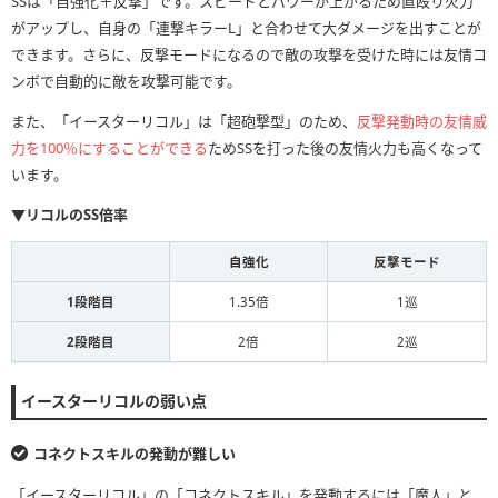
SSは「自強化＋反撃」です。スピードとパワーが上がるため直殴り火力
がアップし、自身の「連撃キラーL」と合わせて大ダメージを出すことが
できます。さらに、反撃モードになるので敵の攻撃を受けた時には友情コ
ンボで自動的に敵を攻撃可能です。
また、「イースターリコル」は「超砲撃型」のため、
反撃発動時の友情威
力を100％にすることができる
ためSSを打った後の友情火力も高くなって
います。
▼リコルのSS倍率
自強化
反撃モード
1段階目
1.35倍
1巡
2段階目
2倍
2巡
イースターリコルの弱い点
コネクトスキルの発動が難しい
「イースターリコル」の「コネクトスキル」を発動するには「魔人」と