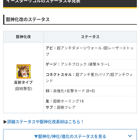
イースターリコルのステータス早見表
獣神化改のステータス
獣神化改
ステータス
アビ：
超アンチダメージウォール /超レーザーストッ
プ
ゲージ：
アンチブロック /連撃キラーL
コネクトスキル：
超アンチ重力バリア/超アンチウィ
ンド
反射タイプ
(超砲撃型)
SS：
自強化+反撃モード (8+8)
友：
超絶ホーミング18
サブ：
超絶フレア
▶︎
詳細ステータスや獣神化改素材はこちら！
▼獣神化/神化/進化のステータスを見る