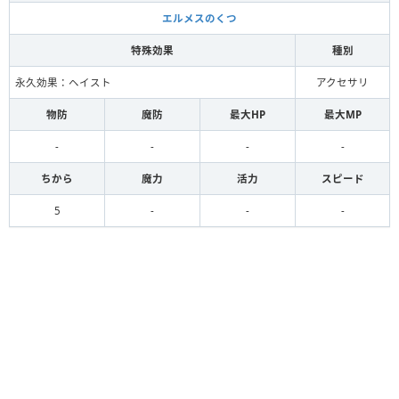
エルメスのくつ
特殊効果
種別
永久効果：ヘイスト
アクセサリ
物防
魔防
最大HP
最大MP
-
-
-
-
ちから
魔力
活力
スピード
5
-
-
-