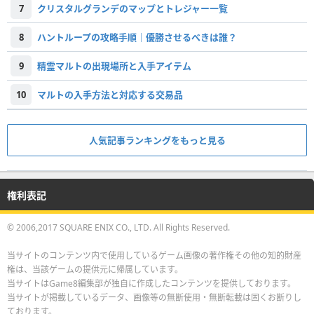
7
クリスタルグランデのマップとトレジャー一覧
8
ハントループの攻略手順｜優勝させるべきは誰？
9
精霊マルトの出現場所と入手アイテム
10
マルトの入手方法と対応する交易品
人気記事ランキングをもっと見る
権利表記
© 2006,2017 SQUARE ENIX CO., LTD. All Rights Reserved.
当サイトのコンテンツ内で使用しているゲーム画像の著作権その他の知的財産
権は、当該ゲームの提供元に帰属しています。
当サイトはGame8編集部が独自に作成したコンテンツを提供しております。
当サイトが掲載しているデータ、画像等の無断使用・無断転載は固くお断りし
ております。