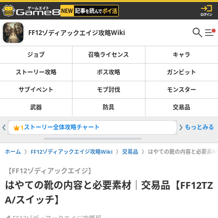
FF12ゾディアックエイジ攻略Wiki
ジョブ
召喚ライセンス
キャラ
ストーリー攻略
ボス攻略
ガンビット
サブイベント
モブ討伐
モンスター
武器
防具
交易品
ストーリー全体攻略チャート
もっとみる
クリスタ
1
2
ホーム
FF12ゾディアックエイジ攻略Wiki
交易品
はやての靴の内容と必要素材｜
【FF12ゾディアックエイジ】
はやての靴の内容と必要素材｜交易品【FF12TZ
A/スイッチ】