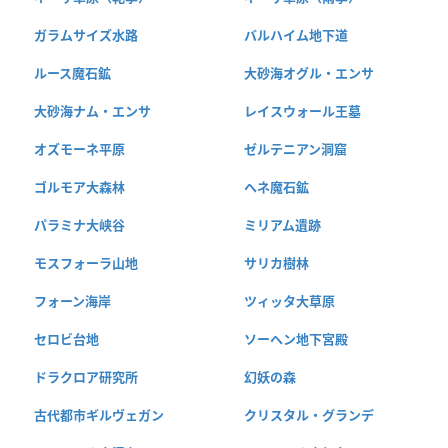
ガラムサイズ水路
バルハイム地下道
ルース魔石鉱
大砂海オグル・エンサ
大砂海ナム・エンサ
レイスウォール王墓
オズモーネ平原
ゼルテニアン洞窟
ゴルモア大森林
ヘネ魔石鉱
パラミナ大峡谷
ミリアム遺跡
モスフォーラ山地
サリカ樹林
フォーン海岸
ツィッタ大草原
セロビ台地
ソーヘン地下宮殿
ドラクロア研究所
幻妖の森
古代都市ギルヴェガン
クリスタル・グランデ