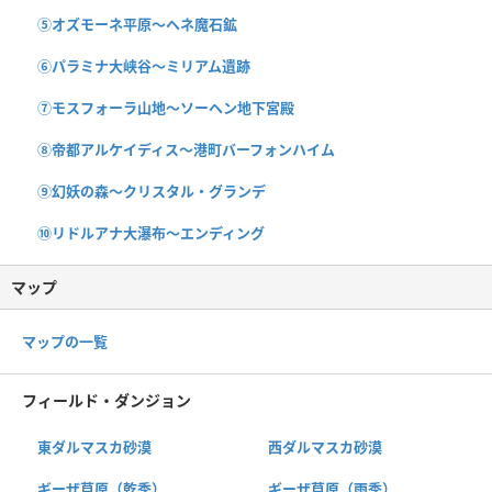
⑤オズモーネ平原〜ヘネ魔石鉱
⑥パラミナ大峡谷〜ミリアム遺跡
⑦モスフォーラ山地〜ソーヘン地下宮殿
⑧帝都アルケイディス〜港町バーフォンハイム
⑨幻妖の森〜クリスタル・グランデ
⑩リドルアナ大瀑布〜エンディング
マップ
マップの一覧
フィールド・ダンジョン
東ダルマスカ砂漠
西ダルマスカ砂漠
ギーザ草原（乾季）
ギーザ草原（雨季）