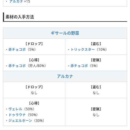
・
アルカナ
×15
素材の入手方法
ギサールの野菜
【
ドロップ
】
【
盗む
】
・
赤チョコボ
（5%）
・
トリックスター
（10%）
【
心得
】
【
密猟
】
・
赤チョコボ
（狩人/80%）
・
赤チョコボ
（5%）
アルカナ
【
ドロップ
】
【
盗む
】
なし
なし
【
心得
】
・
ヴェレル
（50%）
【
密猟
】
・
ドゥラウナ
（50%）
なし
・
ジュエルホーン
（30%）