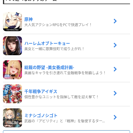
原神
大人気アクションRPGをPCで快適プレイ！
ハーレムオブトーキョー
美女と一緒に歌舞伎町で成り上がれ！
総裁の野望 -美女養成計画-
美麗なキャラを引き連れて金融戦争を制覇しよう！
千年戦争アイギス
個性豊かなユニットを指揮して敵を迎え撃て！
ミナシゴノシゴト
武器の『アビリティ』と『戦神』を駆使するターン制コマンドバトルRPG！