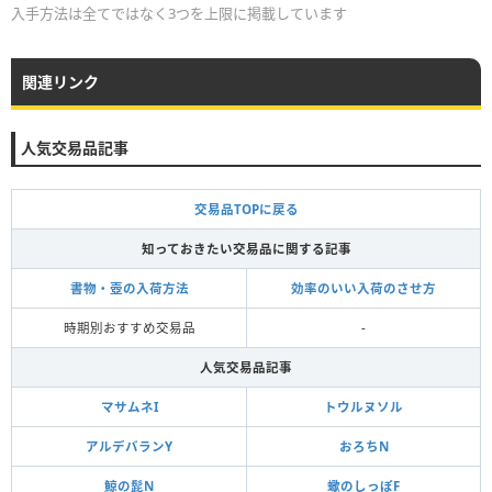
入手方法は全てではなく3つを上限に掲載しています
関連リンク
人気交易品記事
交易品TOPに戻る
知っておきたい交易品に関する記事
書物・壺の入荷方法
効率のいい入荷のさせ方
時期別おすすめ交易品
-
人気交易品記事
マサムネI
トウルヌソル
アルデバランY
おろちN
鯨の髭N
蠍のしっぽF