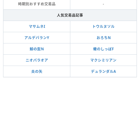
時期別おすすめ交易品
-
人気交易品記事
マサムネI
トウルヌソル
アルデバランY
おろちN
鯨の髭N
蠍のしっぽF
ニオパラオア
マクシミリアン
炎の矢
デュランダルA