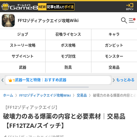
FF12ゾディアックエイジ攻略Wiki
ジョブ
召喚ライセンス
キャラ
ストーリー攻略
ボス攻略
ガンビット
サブイベント
モブ討伐
モンスター
武器
防具
交易品
武器一覧と特徴｜おすすめ武器
もっとみる
サブイベ
1
2
ホーム
FF12ゾディアックエイジ攻略Wiki
交易品
破壊力のある爆薬の内容と必要
【FF12ゾディアックエイジ】
破壊力のある爆薬の内容と必要素材｜交易品
【FF12TZA/スイッチ】