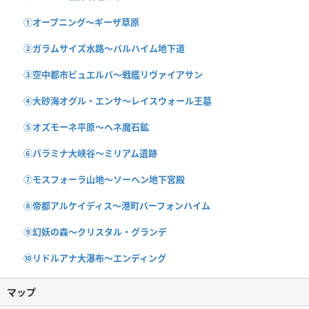
①オープニング〜ギーザ草原
②ガラムサイズ水路〜バルハイム地下道
③空中都市ビュエルバ〜戦艦リヴァイアサン
④大砂海オグル・エンサ〜レイスウォール王墓
⑤オズモーネ平原〜ヘネ魔石鉱
⑥パラミナ大峡谷〜ミリアム遺跡
⑦モスフォーラ山地〜ソーヘン地下宮殿
⑧帝都アルケイディス〜港町バーフォンハイム
⑨幻妖の森〜クリスタル・グランデ
⑩リドルアナ大瀑布〜エンディング
マップ