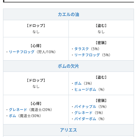
カエルの油
【
ドロップ
】
【
盗む
】
なし
なし
【
密猟
】
【
心得
】
・
タラスク
（5%）
・
リーチフロッグ
（狩人/10%）
・
リーチフロッグ
（5%）
ボムの欠片
【
盗む
】
【
ドロップ
】
・
ボム
（3%）
なし
・
ヒュージボム
（%）
【
密猟
】
【
心得
】
・
パイナップル
（5%）
・
グレネード
（魔道士/20%）
・
グレネード
（5%）
・
ボム
（魔道士/30%）
・
パイダーボム
（%）
アリエス