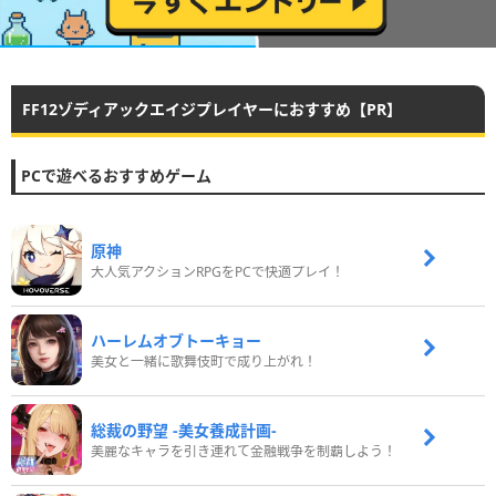
FF12ゾディアックエイジプレイヤーにおすすめ【PR】
PCで遊べるおすすめゲーム
原神
大人気アクションRPGをPCで快適プレイ！
ハーレムオブトーキョー
美女と一緒に歌舞伎町で成り上がれ！
総裁の野望 -美女養成計画-
美麗なキャラを引き連れて金融戦争を制覇しよう！