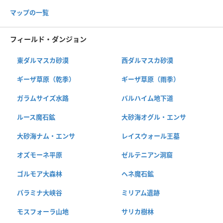
マップの一覧
フィールド・ダンジョン
東ダルマスカ砂漠
西ダルマスカ砂漠
ギーザ草原（乾季）
ギーザ草原（雨季）
ガラムサイズ水路
バルハイム地下道
ルース魔石鉱
大砂海オグル・エンサ
大砂海ナム・エンサ
レイスウォール王墓
オズモーネ平原
ゼルテニアン洞窟
ゴルモア大森林
ヘネ魔石鉱
パラミナ大峡谷
ミリアム遺跡
モスフォーラ山地
サリカ樹林