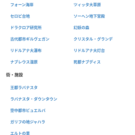
フォーン海岸
ツィッタ大草原
セロビ台地
ソーヘン地下宮殿
ドラクロア研究所
幻妖の森
古代都市ギルヴェガン
クリスタル・グランデ
リドルアナ大瀑布
リドルアナ大灯台
ナブレウス湿原
死都ナブディス
街・施設
王都ラバナスタ
ラバナスタ・ダウンタウン
空中都市ビュエルバ
ガリフの地ジャハラ
エルトの里