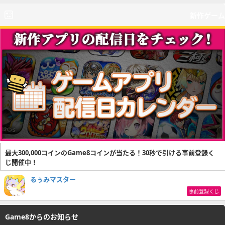
新作ゲーム
最大300,000コインのGame8コインが当たる！30秒で引ける事前登録く
じ開催中！
るぅみマスター
事前登録くじ
Game8からのお知らせ