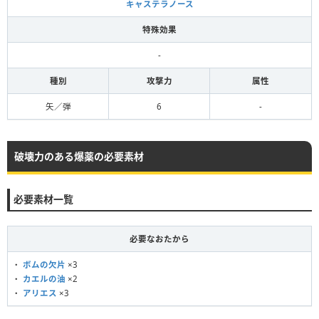
キャステラノース
特殊効果
-
種別
攻撃力
属性
矢／弾
6
-
破壊力のある爆薬の必要素材
必要素材一覧
必要なおたから
・
ボムの欠片
×3
・
カエルの油
×2
・
アリエス
×3