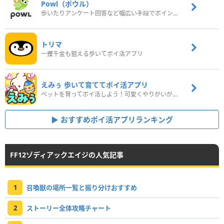
Powl（ポウル）
歩いたりアンケート回答など幅広い手段でポイントをゲット
トリマ
一攫千金も狙える歩いてポイ活アプリ
えみぅ 歩いて育ててポイ活アプリ
ペットを育ってポイ活しよう！可愛くやりがいがある新感覚アプリ
おすすめポイ活アプリランキング
FF12ゾディアックエイジの人気記事
1
召喚獣の場所一覧と振り分けおすすめ
2
ストーリー全体攻略チャート