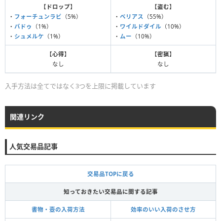
【
ドロップ
】
【
盗む
】
・
フォーチュンラビ
（5%）
・
ベリアス
（55%）
・
バドゥ
（1%）
・
ワイルドダイル
（10%）
・
シュメルケ
（1%）
・
ムー
（10%）
【
心得
】
【
密猟
】
なし
なし
入手方法は全てではなく3つを上限に掲載しています
関連リンク
人気交易品記事
交易品TOPに戻る
知っておきたい交易品に関する記事
書物・壺の入荷方法
効率のいい入荷のさせ方