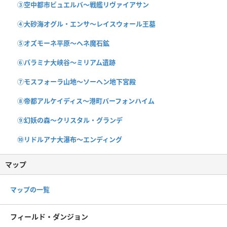
③空中都市ビュエルバ〜戦艦リヴァイアサン
④大砂海オグル・エンサ〜レイスウォール王墓
⑤オズモーネ平原〜ヘネ魔石鉱
⑥パラミナ大峡谷〜ミリアム遺跡
⑦モスフォーラ山地〜ソーヘン地下宮殿
⑧帝都アルケイディス〜港町バーフォンハイム
⑨幻妖の森〜クリスタル・グランデ
⑩リドルアナ大瀑布〜エンディング
マップ
マップの一覧
フィールド・ダンジョン