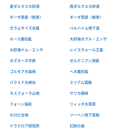
東ダルマスカ砂漠
西ダルマスカ砂漠
ギーザ草原（乾季）
ギーザ草原（雨季）
ガラムサイズ水路
バルハイム地下道
ルース魔石鉱
大砂海オグル・エンサ
大砂海ナム・エンサ
レイスウォール王墓
オズモーネ平原
ゼルテニアン洞窟
ゴルモア大森林
ヘネ魔石鉱
パラミナ大峡谷
ミリアム遺跡
モスフォーラ山地
サリカ樹林
フォーン海岸
ツィッタ大草原
セロビ台地
ソーヘン地下宮殿
ドラクロア研究所
幻妖の森