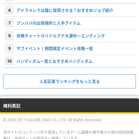
6
アドラメレクは誰に習得させる？おすすめジョブ紹介
7
フンババの出現場所と入手アイテム
8
攻略チャート⑩リドルアナ大瀑布〜エンディング
9
サブイベント丨期間限定イベント攻略一覧
10
ハンディボム一覧とおすすめハンディボム
人気記事ランキングをもっと見る
権利表記
© 2006,2017 SQUARE ENIX CO., LTD. All Rights Reserved.
当サイトのコンテンツ内で使用しているゲーム画像の著作権その他の知的財産
権は、当該ゲームの提供元に帰属しています。