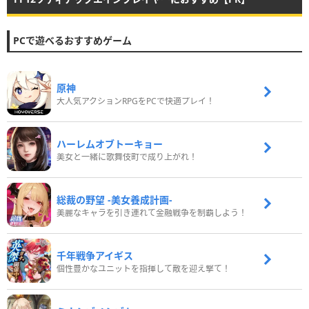
PCで遊べるおすすめゲーム
原神
大人気アクションRPGをPCで快適プレイ！
ハーレムオブトーキョー
美女と一緒に歌舞伎町で成り上がれ！
総裁の野望 -美女養成計画-
美麗なキャラを引き連れて金融戦争を制覇しよう！
千年戦争アイギス
個性豊かなユニットを指揮して敵を迎え撃て！