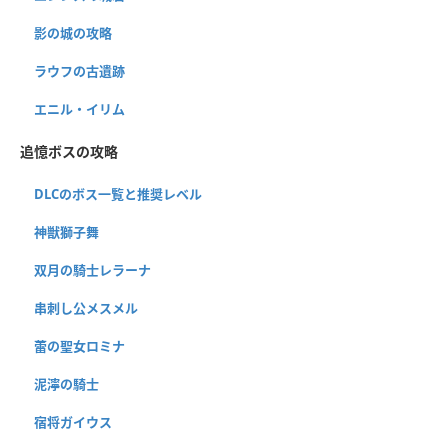
影の城の攻略
ラウフの古遺跡
エニル・イリム
追憶ボスの攻略
DLCのボス一覧と推奨レベル
神獣獅子舞
双月の騎士レラーナ
串刺し公メスメル
蕾の聖女ロミナ
泥濘の騎士
宿将ガイウス