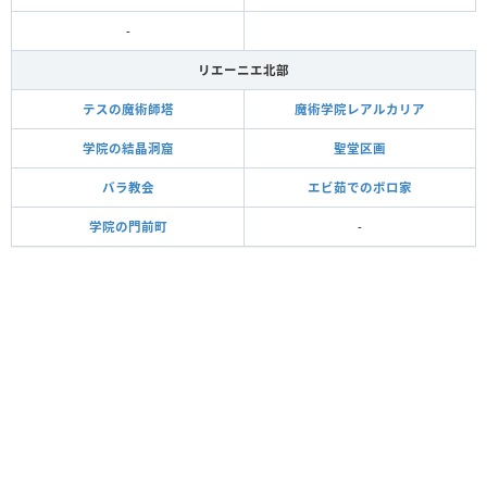
-
リエーニエ北部
テスの魔術師塔
魔術学院レアルカリア
学院の結晶洞窟
聖堂区画
バラ教会
エビ茹でのボロ家
学院の門前町
-