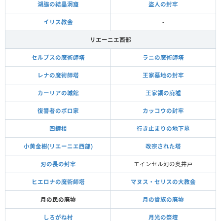
湖脇の結晶洞窟
盗人の封牢
イリス教会
-
リエーニエ西部
セルブスの魔術師塔
ラニの魔術師塔
レナの魔術師塔
王家墓地の封牢
カーリアの城館
王家領の廃墟
復讐者のボロ家
カッコウの封牢
四鐘楼
行き止まりの地下墓
小黄金樹(リエーニエ西部)
改宗された塔
刃の長の封牢
エインセル河の奥井戸
ヒエロナの魔術師塔
マヌス・セリスの大教会
月の民の廃墟
月の貴族の廃墟
しろがね村
月光の祭壇