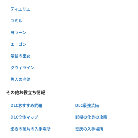
ティエリエ
ユミル
ヨラーン
エーゴン
竜餐の巫女
クウィライン
角人の老婆
その他お役立ち情報
DLCおすすめ武器
DLC最強装備
DLC全体マップ
影樹の化身の攻略
影樹の破片の入手場所
霊灰の入手場所