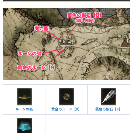
黄金のルーン【9】
喪色の鍛石【8】
ルーンの弧