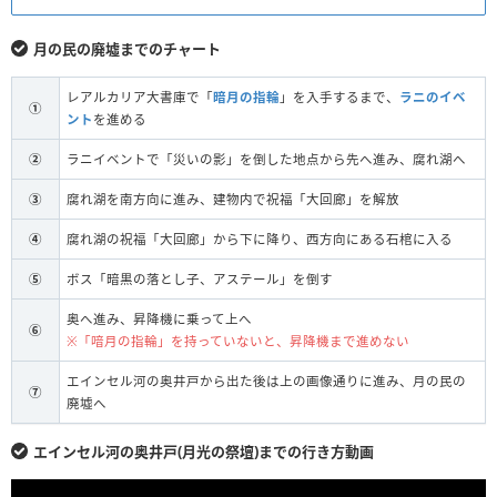
月の民の廃墟までのチャート
レアルカリア大書庫で「
暗月の指輪
」を入手するまで、
ラニのイベ
①
ント
を進める
②
ラニイベントで「災いの影」を倒した地点から先へ進み、腐れ湖へ
③
腐れ湖を南方向に進み、建物内で祝福「大回廊」を解放
④
腐れ湖の祝福「大回廊」から下に降り、西方向にある石棺に入る
⑤
ボス「暗黒の落とし子、アステール」を倒す
奥へ進み、昇降機に乗って上へ
⑥
※「喑月の指輪」を持っていないと、昇降機まで進めない
エインセル河の奥井戸から出た後は上の画像通りに進み、月の民の
⑦
廃墟へ
エインセル河の奥井戸(月光の祭壇)までの行き方動画