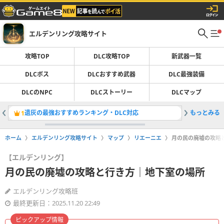
エルデンリング攻略サイト
攻略TOP
DLC攻略TOP
新武器一覧
DLCボス
DLCおすすめ武器
DLC最強装備
DLCのNPC
DLCストーリー
DLCマップ
遺灰の最強おすすめランキング・DLC対応
もっとみる
ボス一覧
1
2
ホーム
エルデンリング攻略サイト
マップ
リエーニエ
月の民の廃墟の攻略
【エルデンリング】
月の民の廃墟の攻略と行き方｜地下室の場所
エルデンリング攻略班
最終更新日：2025.11.20 22:49
ピックアップ情報