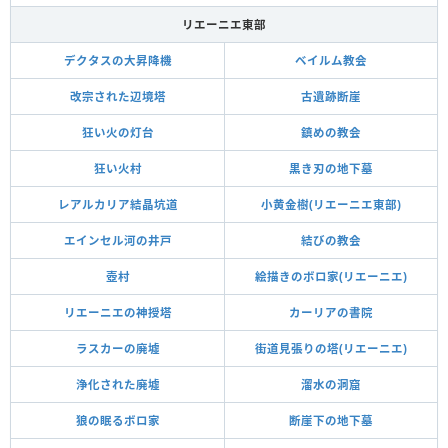
リエーニエ東部
デクタスの大昇降機
ベイルム教会
改宗された辺境塔
古遺跡断崖
狂い火の灯台
鎮めの教会
狂い火村
黒き刃の地下墓
レアルカリア結晶坑道
小黄金樹(リエーニエ東部)
エインセル河の井戸
結びの教会
壺村
絵描きのボロ家(リエーニエ)
リエーニエの神授塔
カーリアの書院
ラスカーの廃墟
街道見張りの塔(リエーニエ)
浄化された廃墟
溜水の洞窟
狼の眠るボロ家
断崖下の地下墓