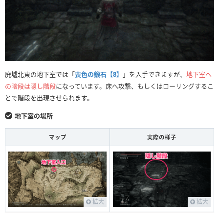
廃墟北東の地下室では「
喪色の鍛石【8】
」を入手できますが、
地下室へ
の階段は隠し階段
になっています。床へ攻撃、もしくはローリングするこ
とで階段を出現させられます。
地下室の場所
マップ
実際の様子
拡大
拡大