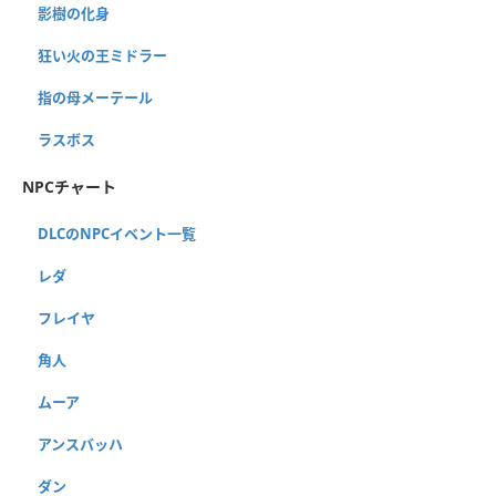
影樹の化身
狂い火の王ミドラー
指の母メーテール
ラスボス
NPCチャート
DLCのNPCイベント一覧
レダ
フレイヤ
角人
ムーア
アンスバッハ
ダン