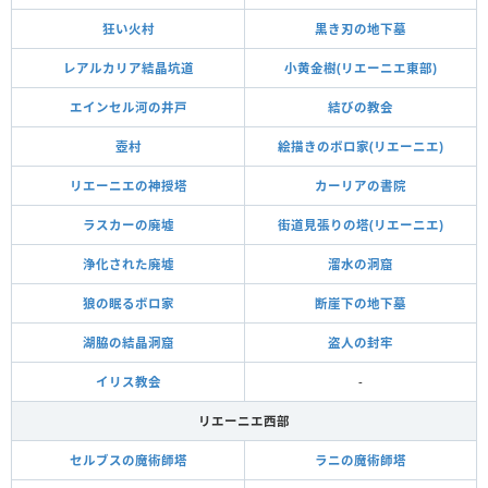
狂い火村
黒き刃の地下墓
レアルカリア結晶坑道
小黄金樹(リエーニエ東部)
エインセル河の井戸
結びの教会
壺村
絵描きのボロ家(リエーニエ)
リエーニエの神授塔
カーリアの書院
ラスカーの廃墟
街道見張りの塔(リエーニエ)
浄化された廃墟
溜水の洞窟
狼の眠るボロ家
断崖下の地下墓
湖脇の結晶洞窟
盗人の封牢
イリス教会
-
リエーニエ西部
セルブスの魔術師塔
ラニの魔術師塔