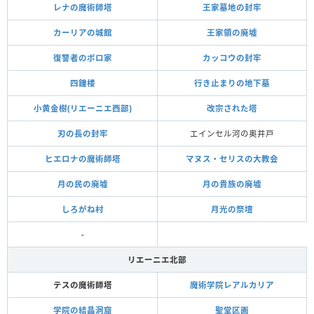
レナの魔術師塔
王家墓地の封牢
カーリアの城館
王家領の廃墟
復讐者のボロ家
カッコウの封牢
四鐘楼
行き止まりの地下墓
小黄金樹(リエーニエ西部)
改宗された塔
刃の長の封牢
エインセル河の奥井戸
ヒエロナの魔術師塔
マヌス・セリスの大教会
月の民の廃墟
月の貴族の廃墟
しろがね村
月光の祭壇
-
リエーニエ北部
テスの魔術師塔
魔術学院レアルカリア
学院の結晶洞窟
聖堂区画