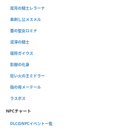
双月の騎士レラーナ
串刺し公メスメル
蕾の聖女ロミナ
泥濘の騎士
宿将ガイウス
影樹の化身
狂い火の王ミドラー
指の母メーテール
ラスボス
NPCチャート
DLCのNPCイベント一覧