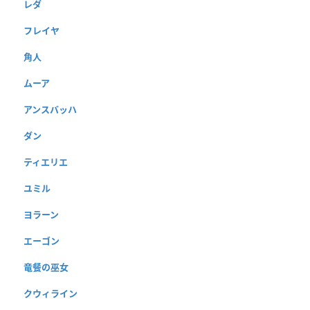
レダ
フレイヤ
角人
ムーア
アンスバッハ
ダン
ティエリエ
ユミル
ヨラーン
エーゴン
竜餐の巫女
クウィライン