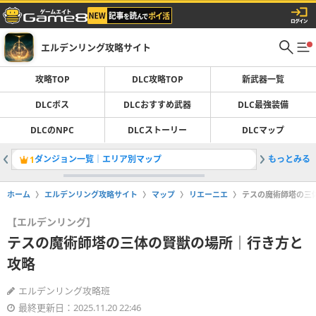
エルデンリング攻略サイト
攻略TOP
DLC攻略TOP
新武器一覧
DLCボス
DLCおすすめ武器
DLC最強装備
DLCのNPC
DLCストーリー
DLCマップ
ダンジョン一覧｜エリア別マップ
もっとみる
亜人の女
1
2
ホーム
エルデンリング攻略サイト
マップ
リエーニエ
テスの魔術師塔の三
【エルデンリング】
テスの魔術師塔の三体の賢獣の場所｜行き方と
攻略
エルデンリング攻略班
最終更新日：2025.11.20 22:46