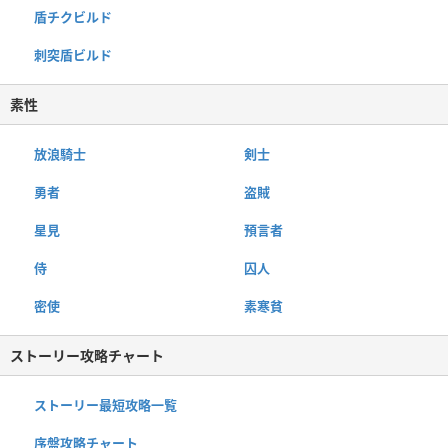
盾チクビルド
刺突盾ビルド
素性
放浪騎士
剣士
勇者
盗賊
星見
預言者
侍
囚人
密使
素寒貧
ストーリー攻略チャート
ストーリー最短攻略一覧
序盤攻略チャート