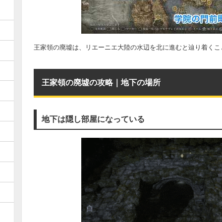
王家領の廃墟は、リエーニエ大陸の水辺を北に進むと辿り着くこ
王家領の廃墟の攻略｜地下の場所
地下は隠し部屋になっている