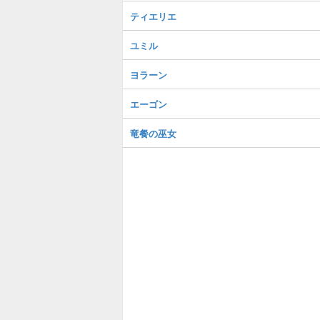
ティエリエ
ユミル
ヨラーン
エーゴン
竜餐の巫女