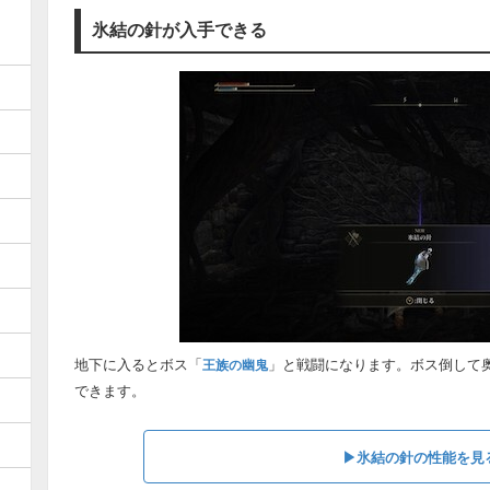
氷結の針が入手できる
地下に入るとボス「
」と戦闘になります。ボス倒して
王族の幽鬼
できます。
▶︎氷結の針の性能を見