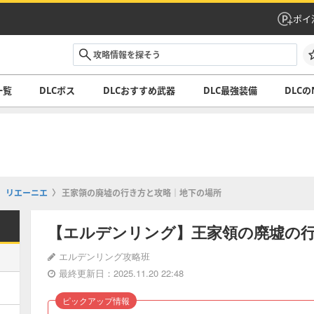
ポイ
一覧
DLCボス
DLCおすすめ武器
DLC最強装備
DLCの
リエーニエ
王家領の廃墟の行き方と攻略｜地下の場所
【エルデンリング】王家領の廃墟の
エルデンリング攻略班
最終更新日：2025.11.20 22:48
ピックアップ情報