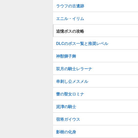
ラウフの古遺跡
エニル・イリム
追憶ボスの攻略
DLCのボス一覧と推奨レベル
神獣獅子舞
双月の騎士レラーナ
串刺し公メスメル
蕾の聖女ロミナ
泥濘の騎士
宿将ガイウス
影樹の化身