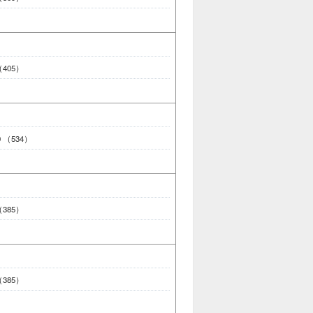
 （405）
00 （534）
 （385）
 （385）