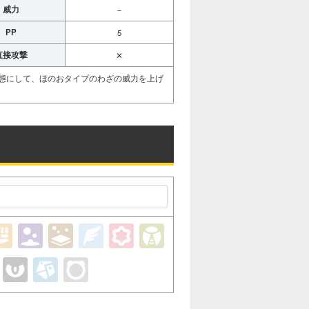
威力
－
PP
5
直接攻撃
✕
状態にして、ほのおタイプのわざの威力を上げ