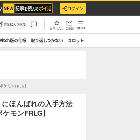
活
ログイン
お気に入り追加
ご意見
MENU
お気に入り
witch版の仕様
取り返しつかない
スロット
ケモンFRLG】
】にほんばれの入手方法
ケモンFRLG】