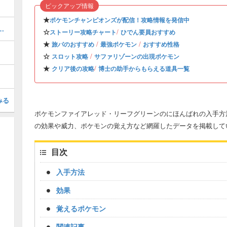
ピックアップ情報
★
ポケモンチャンピオンズが配信！攻略情報を発信中
的なやり方と経験値稼ぎの方法
☆
/
ストーリー攻略チャート
ひでん要員おすすめ
★
/
/
旅パのおすすめ
最強ポケモン
おすすめ性格
☆
/
スロット攻略
サファリゾーンの出現ポケモン
★
/
クリア後の攻略
博士の助手からもらえる道具一覧
みる
ポケモンファイアレッド・リーフグリーンのにほんばれの入手方法
の効果や威力、ポケモンの覚え方など網羅したデータを掲載して
目次
入手方法
効果
覚えるポケモン
関連記事