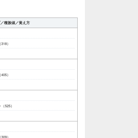
プ／種族値／覚え方
 （318）
 （405）
80 （525）
 （309）