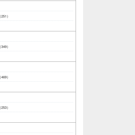
 （251）
 （349）
 （469）
 （253）