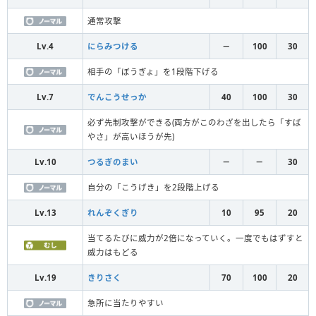
通常攻撃
Lv.4
にらみつける
－
100
30
相手の「ぼうぎょ」を1段階下げる
Lv.7
でんこうせっか
40
100
30
必ず先制攻撃ができる(両方がこのわざを出したら「すば
やさ」が高いほうが先)
Lv.10
つるぎのまい
－
－
30
自分の「こうげき」を2段階上げる
Lv.13
れんぞくぎり
10
95
20
当てるたびに威力が2倍になっていく。一度でもはずすと
威力はもどる
Lv.19
きりさく
70
100
20
急所に当たりやすい