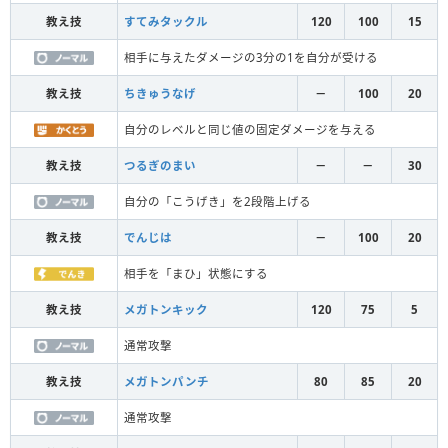
教え技
すてみタックル
120
100
15
相手に与えたダメージの3分の1を自分が受ける
教え技
ちきゅうなげ
－
100
20
自分のレベルと同じ値の固定ダメージを与える
教え技
つるぎのまい
－
－
30
自分の「こうげき」を2段階上げる
教え技
でんじは
－
100
20
相手を「まひ」状態にする
教え技
メガトンキック
120
75
5
通常攻撃
教え技
メガトンパンチ
80
85
20
通常攻撃