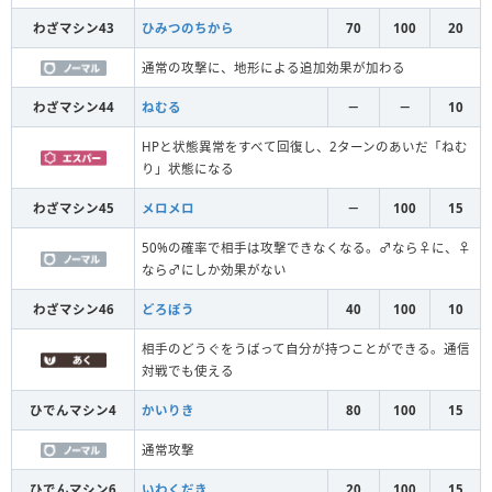
わざマシン43
ひみつのちから
70
100
20
通常の攻撃に、地形による追加効果が加わる
わざマシン44
ねむる
－
－
10
HPと状態異常をすべて回復し、2ターンのあいだ「ねむ
り」状態になる
わざマシン45
メロメロ
－
100
15
50%の確率で相手は攻撃できなくなる。♂なら♀に、♀
なら♂にしか効果がない
わざマシン46
どろぼう
40
100
10
相手のどうぐをうばって自分が持つことができる。通信
対戦でも使える
ひでんマシン4
かいりき
80
100
15
通常攻撃
ひでんマシン6
いわくだき
20
100
15