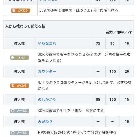
50%の確率で相手の「ぼうぎょ」を1段階下げる
人から教わって覚える技
威力／命中／PP
教え技
いわなだれ
75
90
10
30%の確率で相手をひるませる(そのターン内の相手の攻
撃をふうじる)
教え技
カウンター
－
100
20
相手のぶつり攻撃のダメージを2倍にして返す。必ず後攻
になる
教え技
のしかかり
85
100
15
30%の確率で相手を「まひ」状態にする
教え技
みがわり
－
－
10
HPの最大値の4分の1を使って自分の分身を作る