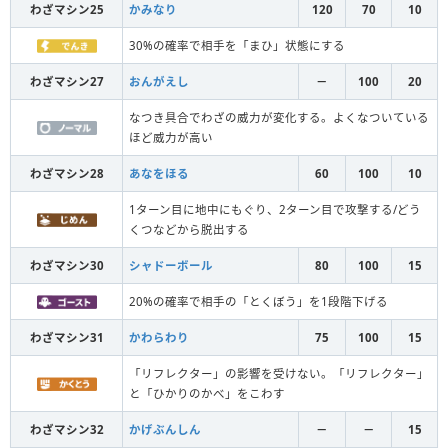
わざマシン25
かみなり
120
70
10
30%の確率で相手を「まひ」状態にする
わざマシン27
おんがえし
－
100
20
なつき具合でわざの威力が変化する。よくなついている
ほど威力が高い
わざマシン28
あなをほる
60
100
10
1ターン目に地中にもぐり、2ターン目で攻撃する/どう
くつなどから脱出する
わざマシン30
シャドーボール
80
100
15
20%の確率で相手の「とくぼう」を1段階下げる
わざマシン31
かわらわり
75
100
15
「リフレクター」の影響を受けない。「リフレクター」
と「ひかりのかべ」をこわす
わざマシン32
かげぶんしん
－
－
15