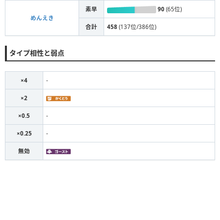
素早
90
(65位)
めんえき
合計
458
(137位/386位)
タイプ相性と弱点
×4
-
×2
×0.5
-
×0.25
-
無効