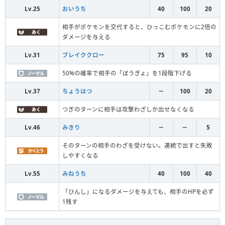
Lv.25
おいうち
40
100
20
相手がポケモンを交代すると、ひっこむポケモンに2倍の
ダメージを与える
Lv.31
ブレイククロー
75
95
10
50%の確率で相手の「ぼうぎょ」を1段階下げる
Lv.37
ちょうはつ
－
100
20
つぎのターンに相手は攻撃わざしか出せなくなる
Lv.46
みきり
－
－
5
そのターンの相手のわざを受けない。連続で出すと失敗
しやすくなる
Lv.55
みねうち
40
100
40
「ひんし」になるダメージを与えても、相手のHPを必ず
1残す