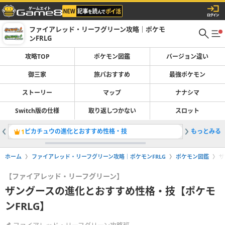
ファイアレッド・リーフグリーン攻略｜ポケモ
ンFRLG
攻略TOP
ポケモン図鑑
バージョン違い
御三家
旅パおすすめ
最強ポケモン
ストーリー
マップ
ナナシマ
Switch版の仕様
取り返しつかない
スロット
ピカチュウの進化とおすすめ性格・技
もっとみる
旅パのお
1
2
ホーム
ファイアレッド・リーフグリーン攻略｜ポケモンFRLG
ポケモン図鑑
ザ
【ファイアレッド・リーフグリーン】
ザングースの進化とおすすめ性格・技【ポケモ
ンFRLG】