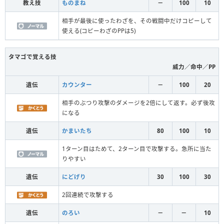
教え技
ものまね
－
100
10
相手が最後に使ったわざを、その戦闘中だけコピーして
使える(コピーわざのPPは5)
タマゴで覚える技
威力／命中／PP
遺伝
カウンター
－
100
20
相手のぶつり攻撃のダメージを2倍にして返す。必ず後攻
になる
遺伝
かまいたち
80
100
10
1ターン目はためて、2ターン目で攻撃する。急所に当た
りやすい
遺伝
にどげり
30
100
30
2回連続で攻撃する
遺伝
のろい
－
－
10