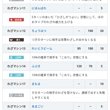
わざマシン11
にほんばれ
－
－
5
5ターンのあいだ「ひざしがつよい」状態にして、ほの
おタイプのわざの威力を上げる
わざマシン12
ちょうはつ
－
100
20
つぎのターンに相手は攻撃わざしか出せなくなる
わざマシン13
れいとうビーム
95
100
10
10%の確率で相手を「こおり」状態にする
わざマシン14
ふぶき
120
70
5
10%の確率で相手を「こおり」状態にする
わざマシン17
まもる
－
－
10
そのターンの相手のわざを受けない。連続で出すと失敗
しやすくなる
わざマシン18
あまごい
－
－
5