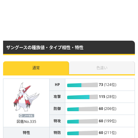
ザングースの種族値・タイプ相性・特性
通常
色違い
HP
73
(124位)
攻撃
115
(28位)
防御
60
(206位)
特攻
60
(199位)
図鑑No.335
特性
特防
60
(211位)