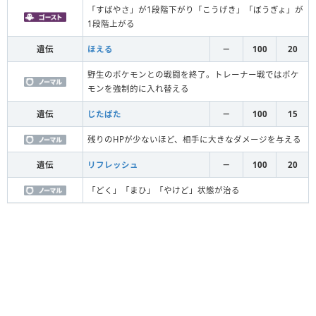
「すばやさ」が1段階下がり「こうげき」「ぼうぎょ」が
1段階上がる
遺伝
ほえる
－
100
20
野生のポケモンとの戦闘を終了。トレーナー戦ではポケ
モンを強制的に入れ替える
遺伝
じたばた
－
100
15
残りのHPが少ないほど、相手に大きなダメージを与える
遺伝
リフレッシュ
－
100
20
「どく」「まひ」「やけど」状態が治る