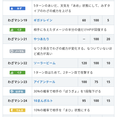
5ターンのあいだ、天気を「あめ」状態にして、みずタ
イプのわざの威力を上げる
わざマシン19
ギガドレイン
60
100
5
相手に与えたダメージの半分の値だけHPが回復する
わざマシン21
やつあたり
－
100
20
なつき具合でわざの威力が変化する。なついていないほ
ど威力が高い
わざマシン22
ソーラービーム
120
100
10
1ターン目はためて、2ターン目で攻撃する
わざマシン23
アイアンテール
100
75
15
30%の確率で相手の「ぼうぎょ」を1段階下げる
わざマシン24
10まんボルト
95
100
15
10%の確率で相手を「まひ」状態にする