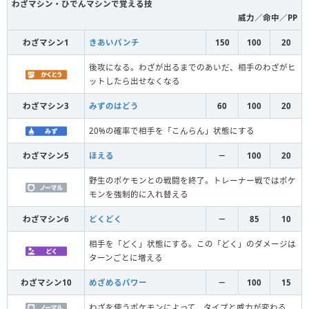
わざマシン・ひでんマシンで覚える技
威力／命中／PP
わざマシン1
きあいパンチ
150
100
20
後攻になる。わざが出るまでのあいだ、相手のわざがヒ
ットしたら出せなくなる
わざマシン3
みずのはどう
60
100
20
20%の確率で相手を「こんらん」状態にする
わざマシン5
ほえる
－
100
20
野生のポケモンとの戦闘を終了。トレーナー戦ではポケ
モンを強制的に入れ替える
わざマシン6
どくどく
－
85
10
相手を「どく」状態にする。この「どく」のダメージは
ターンごとに増える
わざマシン10
めざめるパワー
－
100
15
わざを使うポケモンによって、タイプと威力が変わる