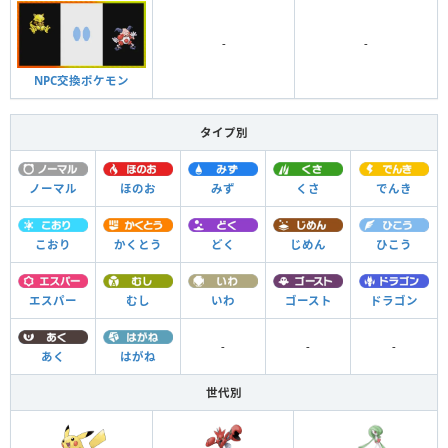
-
-
NPC交換ポケモン
タイプ別
ノーマル
ほのお
みず
くさ
でんき
こおり
かくとう
どく
じめん
ひこう
エスパー
むし
いわ
ゴースト
ドラゴン
-
-
-
あく
はがね
世代別