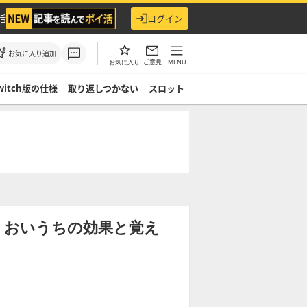
活
ログイン
お気に入り追加
ご意見
MENU
お気に入り
witch版の仕様
取り返しつかない
スロット
】おいうちの効果と覚え