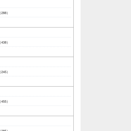
 （288）
 （438）
 （245）
 （455）
 （285）