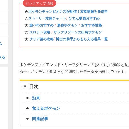
ピックアップ情報
★
ポケモンチャンピオンズが配信！攻略情報を発信中
☆
/
ストーリー攻略チャート
ひでん要員おすすめ
★
/
/
旅パのおすすめ
最強ポケモン
おすすめ性格
☆
/
スロット攻略
サファリゾーンの出現ポケモン
★
/
クリア後の攻略
博士の助手からもらえる道具一覧
ム
みる
ポケモンファイアレッド・リーフグリーンのおいうちの効果と覚え
命中、ポケモンの覚え方など網羅したデータを掲載しています。
目次
効果
覚えるポケモン
関連記事