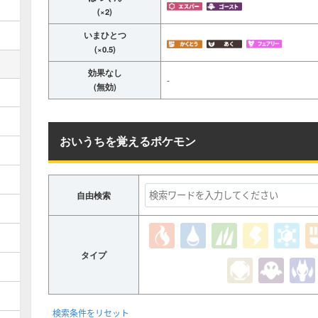
(×2)
いまひとつ
(×0.5)
効果なし
-
(無効)
おいうちを覚えるポケモン
自由検索
タイプ
検索条件をリセット