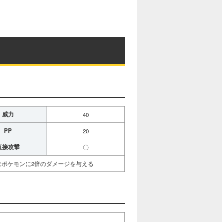
威力
40
PP
20
直接攻撃
〇
ポケモンに2倍のダメージを与える