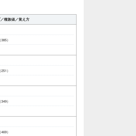
プ／種族値／覚え方
 （385）
 （251）
 （349）
 （469）