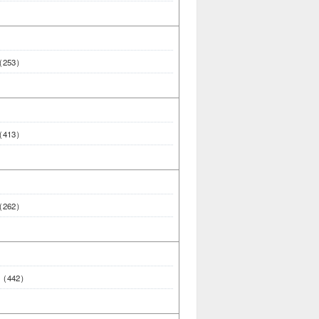
 （253）
 （413）
 （262）
0 （442）